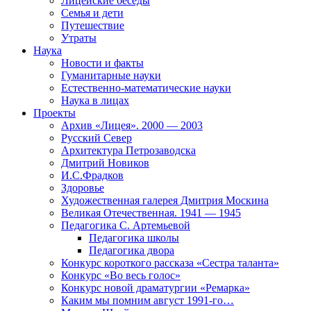
Лицейские беседы
Семья и дети
Путешествие
Утраты
Наука
Новости и факты
Гуманитарные науки
Естественно-математические науки
Наука в лицах
Проекты
Архив «Лицея». 2000 — 2003
Русский Север
Архитектура Петрозаводска
Дмитрий Новиков
И.С.Фрадков
Здоровье
Художественная галерея Дмитрия Москина
Великая Отечественная. 1941 — 1945
Педагогика С. Артемьевой
Педагогика школы
Педагогика двора
Конкурс короткого рассказа «Сестра таланта»
Конкурс «Во весь голос»
Конкурс новой драматургии «Ремарка»
Каким мы помним август 1991-го…