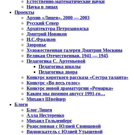
Естественно-математические науки
Наука в лицах
Проекты
Архив «Лицея». 2000 — 2003
Русский Север
Архитектура Петрозаводска
Дмитрий Новиков
И.С.Фрадков
Здоровье
Художественная галерея Дмитрия Москина
Великая Отечественная. 1941 — 1945
Педагогика С. Артемьевой
Педагогика школы
Педагогика двора
Конкурс короткого рассказа «Сестра таланта»
Конкурс «Во весь голос»
Конкурс новой драматургии «Ремарка»
Каким мы помним август 1991-го…
Михаил Швейцер
Блоги
Блог Лицея
Алла Нестеренко
Михаил Гольденберг
Родословная с Юлией Свинцовой
Видоискатель с Юлией Утышевой