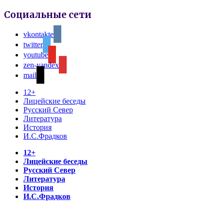
Социальные сети
vkontakte
twitter
youtube
zen-yandex
mail
12+
Лицейские беседы
Русский Север
Литература
История
И.С.Фрадков
12+
Лицейские беседы
Русский Север
Литература
История
И.С.Фрадков