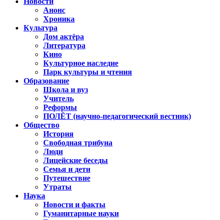
Новости
Анонс
Хроника
Культура
Дом актёра
Литература
Кино
Культурное наследие
Парк культуры и чтения
Образование
Школа и вуз
Учитель
Реформы
ПОЛЁТ (научно-педагогический вестник)
Общество
История
Свободная трибуна
Люди
Лицейские беседы
Семья и дети
Путешествие
Утраты
Наука
Новости и факты
Гуманитарные науки