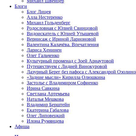
Михаил Швейцер
Блоги
Блог Лицея
Алла Нестеренко
Михаил Гольденберг
Родословная с Юлией Свинцовой
Видоискатель с Юлией Утышевой
Вернисаж с Ириной Ларионовой
Валентина Калачёва. Впечатления
Лариса Хенинен
Олег Гальченко
Культурный променад с Зоей Арнаутовой
Путешествуем с Лидией Винокуровой
Лазурный Берег без пафоса с Александрой Озолино
«Задние мысли» Кирилла Олюшкина
Застолье с Владимиром Софиенко
Ирина Савкина
Светлана Артемьева
Наталья Мешкова
Владимир Берштейн
Екатерина Габалова
Олег Липовецкий
Илона Румянцева
Афиша