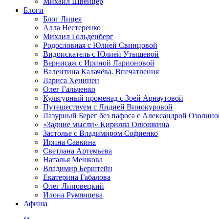
Михаил Швейцер
Блоги
Блог Лицея
Алла Нестеренко
Михаил Гольденберг
Родословная с Юлией Свинцовой
Видоискатель с Юлией Утышевой
Вернисаж с Ириной Ларионовой
Валентина Калачёва. Впечатления
Лариса Хенинен
Олег Гальченко
Культурный променад с Зоей Арнаутовой
Путешествуем с Лидией Винокуровой
Лазурный Берег без пафоса с Александрой Озолино
«Задние мысли» Кирилла Олюшкина
Застолье с Владимиром Софиенко
Ирина Савкина
Светлана Артемьева
Наталья Мешкова
Владимир Берштейн
Екатерина Габалова
Олег Липовецкий
Илона Румянцева
Афиша