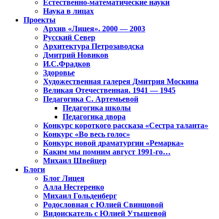
Естественно-математические науки
Наука в лицах
Проекты
Архив «Лицея». 2000 — 2003
Русский Север
Архитектура Петрозаводска
Дмитрий Новиков
И.С.Фрадков
Здоровье
Художественная галерея Дмитрия Москина
Великая Отечественная. 1941 — 1945
Педагогика С. Артемьевой
Педагогика школы
Педагогика двора
Конкурс короткого рассказа «Сестра таланта»
Конкурс «Во весь голос»
Конкурс новой драматургии «Ремарка»
Каким мы помним август 1991-го…
Михаил Швейцер
Блоги
Блог Лицея
Алла Нестеренко
Михаил Гольденберг
Родословная с Юлией Свинцовой
Видоискатель с Юлией Утышевой