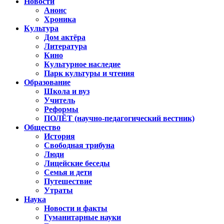
Новости
Анонс
Хроника
Культура
Дом актёра
Литература
Кино
Культурное наследие
Парк культуры и чтения
Образование
Школа и вуз
Учитель
Реформы
ПОЛЁТ (научно-педагогический вестник)
Общество
История
Свободная трибуна
Люди
Лицейские беседы
Семья и дети
Путешествие
Утраты
Наука
Новости и факты
Гуманитарные науки