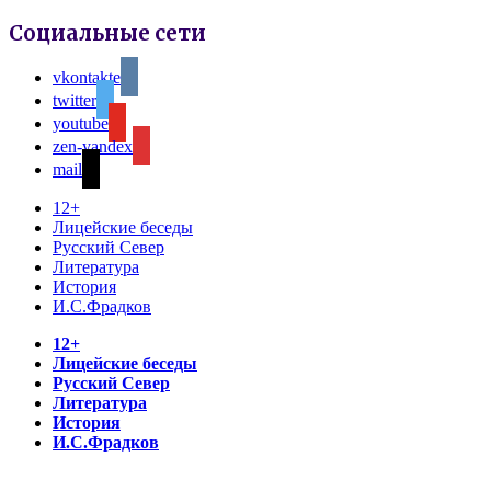
Социальные сети
vkontakte
twitter
youtube
zen-yandex
mail
12+
Лицейские беседы
Русский Север
Литература
История
И.С.Фрадков
12+
Лицейские беседы
Русский Север
Литература
История
И.С.Фрадков