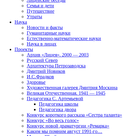
Лицейские беседы
Семья и дети
Путешествие
Утраты
Наука
Новости и факты
Гуманитарные науки
Естественно-математические науки
Наука в лицах
Проекты
Архив «Лицея». 2000 — 2003
Русский Север
Архитектура Петрозаводска
Дмитрий Новиков
И.С.Фрадков
Здоровье
Художественная галерея Дмитрия Москина
Великая Отечественная. 1941 — 1945
Педагогика С. Артемьевой
Педагогика школы
Педагогика двора
Конкурс короткого рассказа «Сестра таланта»
Конкурс «Во весь голос»
Конкурс новой драматургии «Ремарка»
Каким мы помним август 1991-го…