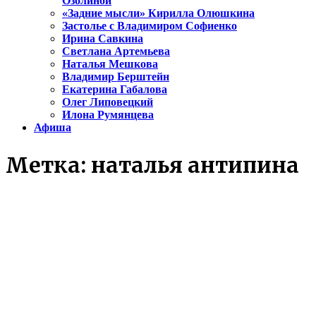
Озолиной
«Задние мысли» Кирилла Олюшкина
Застолье с Владимиром Софиенко
Ирина Савкина
Светлана Артемьева
Наталья Мешкова
Владимир Берштейн
Екатерина Габалова
Олег Липовецкий
Илона Румянцева
Афиша
Метка:
наталья антипина