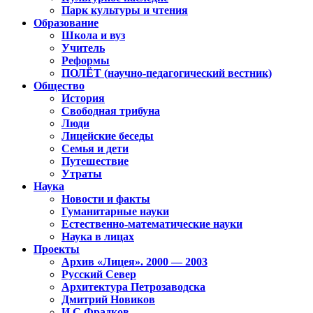
Парк культуры и чтения
Образование
Школа и вуз
Учитель
Реформы
ПОЛЁТ (научно-педагогический вестник)
Общество
История
Свободная трибуна
Люди
Лицейские беседы
Семья и дети
Путешествие
Утраты
Наука
Новости и факты
Гуманитарные науки
Естественно-математические науки
Наука в лицах
Проекты
Архив «Лицея». 2000 — 2003
Русский Север
Архитектура Петрозаводска
Дмитрий Новиков
И.С.Фрадков