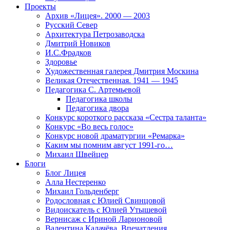
Проекты
Архив «Лицея». 2000 — 2003
Русский Север
Архитектура Петрозаводска
Дмитрий Новиков
И.С.Фрадков
Здоровье
Художественная галерея Дмитрия Москина
Великая Отечественная. 1941 — 1945
Педагогика С. Артемьевой
Педагогика школы
Педагогика двора
Конкурс короткого рассказа «Сестра таланта»
Конкурс «Во весь голос»
Конкурс новой драматургии «Ремарка»
Каким мы помним август 1991-го…
Михаил Швейцер
Блоги
Блог Лицея
Алла Нестеренко
Михаил Гольденберг
Родословная с Юлией Свинцовой
Видоискатель с Юлией Утышевой
Вернисаж с Ириной Ларионовой
Валентина Калачёва. Впечатления