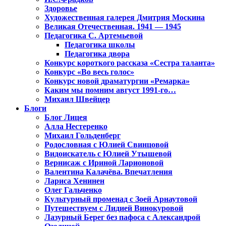
Здоровье
Художественная галерея Дмитрия Москина
Великая Отечественная. 1941 — 1945
Педагогика С. Артемьевой
Педагогика школы
Педагогика двора
Конкурс короткого рассказа «Сестра таланта»
Конкурс «Во весь голос»
Конкурс новой драматургии «Ремарка»
Каким мы помним август 1991-го…
Михаил Швейцер
Блоги
Блог Лицея
Алла Нестеренко
Михаил Гольденберг
Родословная с Юлией Свинцовой
Видоискатель с Юлией Утышевой
Вернисаж с Ириной Ларионовой
Валентина Калачёва. Впечатления
Лариса Хенинен
Олег Гальченко
Культурный променад с Зоей Арнаутовой
Путешествуем с Лидией Винокуровой
Лазурный Берег без пафоса с Александрой