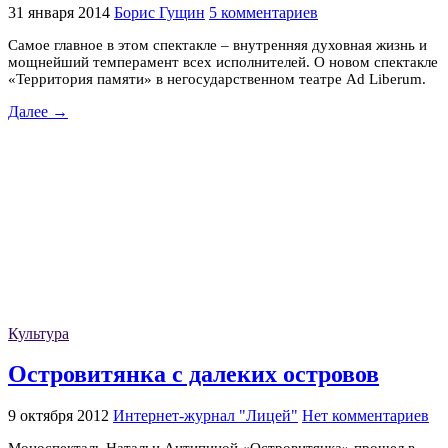
31 января 2014
Борис Гущин
5 комментариев
Самое главное в этом спектакле – внутренняя духовная жизнь и
мощнейший темперамент всех исполнителей. О новом спектакле
«Территория памяти» в негосударственном театре Ad Liberum.
Далее →
Культура
Островитянка с далеких островов
9 октября 2012
Интернет-журнал "Лицей"
Нет комментариев
Моноспекталь Натальи Антипиной «Островитянка» прошел в