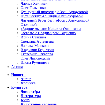
Лариса Хенинен
Олег Гальченко
Культурный променад с Зоей Арнаутовой
Путешествуем с Лидией Винокуровой
Лазурный Берег без пафоса с Александрой
Озолиной
«Задние мысли» Кирилла Олюшкина
Застолье с Владимиром Софиенко
Ирина Савкина
Светлана Артемьева
Наталья Мешкова
Владимир Берштейн
Екатерина Габалова
Олег Липовецкий
Илона Румянцева
Афиша
Новости
Анонс
Хроника
Культура
Дом актёра
Литература
Кино
Культурное наследие