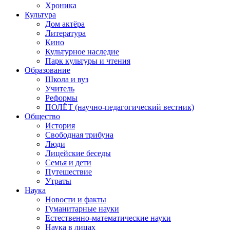
Хроника
Культура
Дом актёра
Литература
Кино
Культурное наследие
Парк культуры и чтения
Образование
Школа и вуз
Учитель
Реформы
ПОЛЁТ (научно-педагогический вестник)
Общество
История
Свободная трибуна
Люди
Лицейские беседы
Семья и дети
Путешествие
Утраты
Наука
Новости и факты
Гуманитарные науки
Естественно-математические науки
Наука в лицах