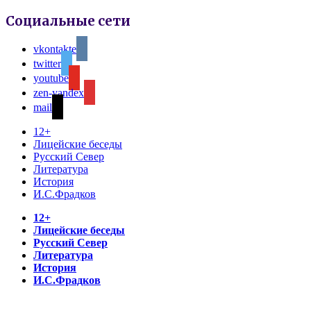
Социальные сети
vkontakte
twitter
youtube
zen-yandex
mail
12+
Лицейские беседы
Русский Север
Литература
История
И.С.Фрадков
12+
Лицейские беседы
Русский Север
Литература
История
И.С.Фрадков