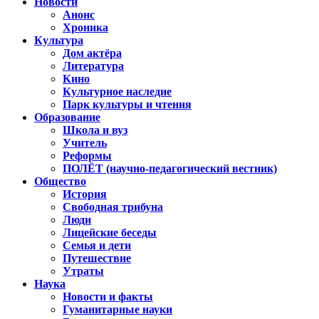
Новости
Анонс
Хроника
Культура
Дом актёра
Литература
Кино
Культурное наследие
Парк культуры и чтения
Образование
Школа и вуз
Учитель
Реформы
ПОЛЁТ (научно-педагогический вестник)
Общество
История
Свободная трибуна
Люди
Лицейские беседы
Семья и дети
Путешествие
Утраты
Наука
Новости и факты
Гуманитарные науки