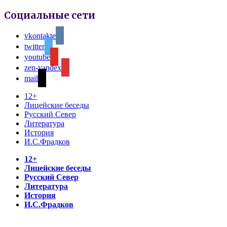
Социальные сети
vkontakte
twitter
youtube
zen-yandex
mail
12+
Лицейские беседы
Русский Север
Литература
История
И.С.Фрадков
12+
Лицейские беседы
Русский Север
Литература
История
И.С.Фрадков