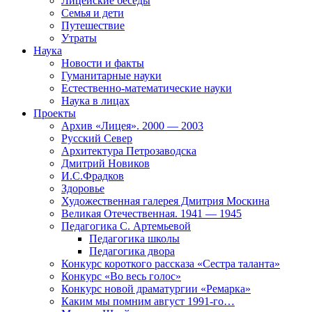
Лицейские беседы
Семья и дети
Путешествие
Утраты
Наука
Новости и факты
Гуманитарные науки
Естественно-математические науки
Наука в лицах
Проекты
Архив «Лицея». 2000 — 2003
Русский Север
Архитектура Петрозаводска
Дмитрий Новиков
И.С.Фрадков
Здоровье
Художественная галерея Дмитрия Москина
Великая Отечественная. 1941 — 1945
Педагогика С. Артемьевой
Педагогика школы
Педагогика двора
Конкурс короткого рассказа «Сестра таланта»
Конкурс «Во весь голос»
Конкурс новой драматургии «Ремарка»
Каким мы помним август 1991-го…