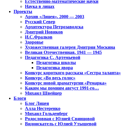
Естественно-математические науки
Наука в лицах
Проекты
Архив «Лицея». 2000 — 2003
Русский Север
Архитектура Петрозаводска
Дмитрий Новиков
И.С.Фрадков
Здоровье
Художественная галерея Дмитрия Москина
Великая Отечественная. 1941 — 1945
Педагогика С. Артемьевой
Педагогика школы
Педагогика двора
Конкурс короткого рассказа «Сестра таланта»
Конкурс «Во весь голос»
Конкурс новой драматургии «Ремарка»
Каким мы помним август 1991-го…
Михаил Швейцер
Блоги
Блог Лицея
Алла Нестеренко
Михаил Гольденберг
Родословная с Юлией Свинцовой
Видоискатель с Юлией Утышевой