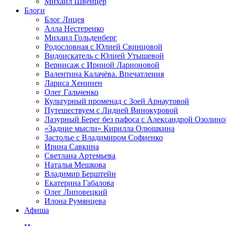
Михаил Швейцер
Блоги
Блог Лицея
Алла Нестеренко
Михаил Гольденберг
Родословная с Юлией Свинцовой
Видоискатель с Юлией Утышевой
Вернисаж с Ириной Ларионовой
Валентина Калачёва. Впечатления
Лариса Хенинен
Олег Гальченко
Культурный променад с Зоей Арнаутовой
Путешествуем с Лидией Винокуровой
Лазурный Берег без пафоса с Александрой Озолино
«Задние мысли» Кирилла Олюшкина
Застолье с Владимиром Софиенко
Ирина Савкина
Светлана Артемьева
Наталья Мешкова
Владимир Берштейн
Екатерина Габалова
Олег Липовецкий
Илона Румянцева
Афиша