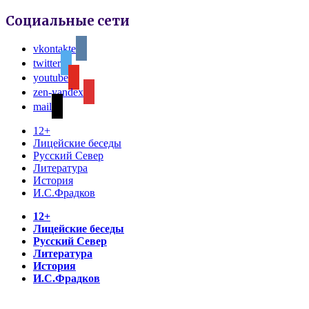
Социальные сети
vkontakte
twitter
youtube
zen-yandex
mail
12+
Лицейские беседы
Русский Север
Литература
История
И.С.Фрадков
12+
Лицейские беседы
Русский Север
Литература
История
И.С.Фрадков