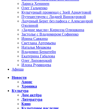
Лариса Хенинен
Олег Гальченко
Культурный променад с Зоей Арнаутовой
Путешествуем с Лидией Винокуровой
Лазурный Берег без пафоса с Александрой
Озолиной
«Задние мысли» Кирилла Олюшкина
Застолье с Владимиром Софиенко
Ирина Савкина
Светлана Артемьева
Наталья Мешкова
Владимир Берштейн
Екатерина Габалова
Олег Липовецкий
Илона Румянцева
Афиша
Новости
Анонс
Хроника
Культура
Дом актёра
Литература
Кино
Культурное наследие