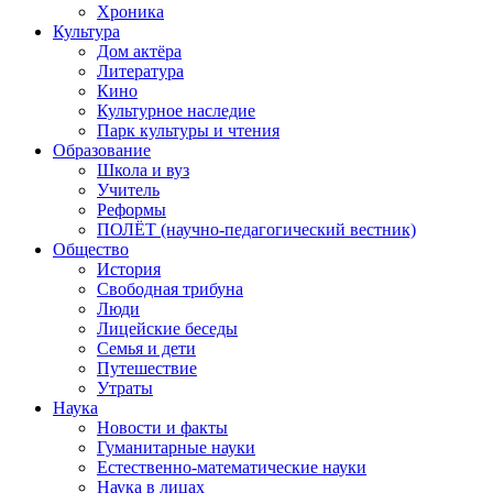
Хроника
Культура
Дом актёра
Литература
Кино
Культурное наследие
Парк культуры и чтения
Образование
Школа и вуз
Учитель
Реформы
ПОЛЁТ (научно-педагогический вестник)
Общество
История
Свободная трибуна
Люди
Лицейские беседы
Семья и дети
Путешествие
Утраты
Наука
Новости и факты
Гуманитарные науки
Естественно-математические науки
Наука в лицах