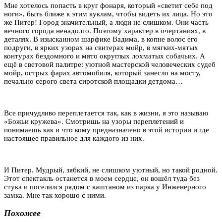
Мне хотелось попасть в круг фонаря, который «светит себе под
ноги», быть ближе к этим куклам, чтобы видеть их лица. Но это
же Питер! Город значительный, а люди не слишком. Они часть
вечного города ненадолго. Поэтому характер в очертаниях, в
деталях. В изысканном шарфике Вадима, в копне волос его
подруги, в ярких узорах на свитерах мойр, в мягких-мятых
контурах бездомного и мято округлых лохматых собачьих. А
ещё в световой палитре: уютной мастерской человеческих судеб
мойр, острых фарах автомобиля, который занесло на мосту,
печально серого света сиротской площадки детдома…
Все причудливо переплетается так, как в жизни, я это называю
«Божьи кружева». Смотришь на узоры переплетений и
понимаешь как и что кому предназначено в этой истории и где
настоящее правильное для каждого из них.
И Питер. Мудрый, зябкий, не слишком уютный, но такой родной.
Этот спектакль останется в моем сердце, он вошёл туда без
стука и поселился рядом с каштаном из парка у Инженерного
замка. Мне так хорошо с ними.
Похожее