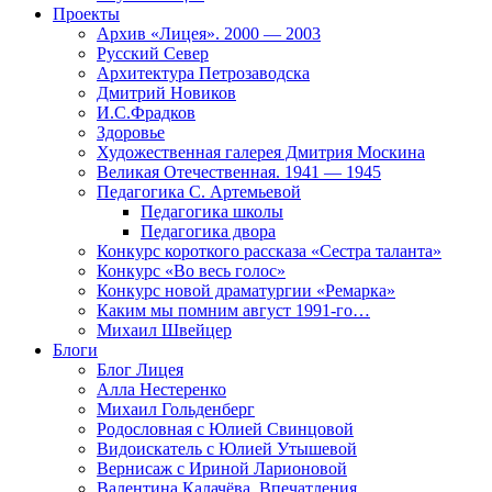
Проекты
Архив «Лицея». 2000 — 2003
Русский Север
Архитектура Петрозаводска
Дмитрий Новиков
И.С.Фрадков
Здоровье
Художественная галерея Дмитрия Москина
Великая Отечественная. 1941 — 1945
Педагогика С. Артемьевой
Педагогика школы
Педагогика двора
Конкурс короткого рассказа «Сестра таланта»
Конкурс «Во весь голос»
Конкурс новой драматургии «Ремарка»
Каким мы помним август 1991-го…
Михаил Швейцер
Блоги
Блог Лицея
Алла Нестеренко
Михаил Гольденберг
Родословная с Юлией Свинцовой
Видоискатель с Юлией Утышевой
Вернисаж с Ириной Ларионовой
Валентина Калачёва. Впечатления