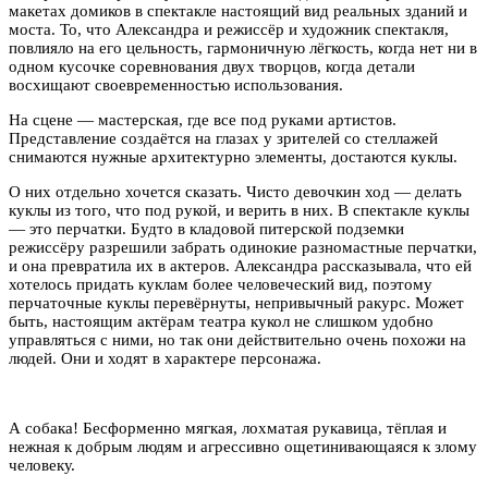
макетах домиков в спектакле настоящий вид реальных зданий и
моста. То, что Александра и режиссёр и художник спектакля,
повлияло на его цельность, гармоничную лёгкость, когда нет ни в
одном кусочке соревнования двух творцов, когда детали
восхищают своевременностью использования.
На сцене — мастерская, где все под руками артистов.
Представление создаётся на глазах у зрителей со стеллажей
снимаются нужные архитектурно элементы, достаются куклы.
О них отдельно хочется сказать. Чисто девочкин ход — делать
куклы из того, что под рукой, и верить в них. В спектакле куклы
— это перчатки. Будто в кладовой питерской подземки
режиссёру разрешили забрать одинокие разномастные перчатки,
и она превратила их в актеров. Александра рассказывала, что ей
хотелось придать куклам более человеческий вид, поэтому
перчаточные куклы перевёрнуты, непривычный ракурс. Может
быть, настоящим актёрам театра кукол не слишком удобно
управляться с ними, но так они действительно очень похожи на
людей. Они и ходят в характере персонажа.
А собака! Бесформенно мягкая, лохматая рукавица, тёплая и
нежная к добрым людям и агрессивно ощетинивающаяся к злому
человеку.