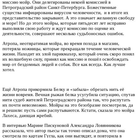
миссию мойр. Они делегированы некоей комиссией в
Петроградский район Санкт-Петербурга. Божественные
существа инфицированы вирусом человечности, и в итоге их
представительство закрывают. А это означает желанную свободу
и море! Но до этого мойры, которые пятьдесят лет исправно
выполняли свою работу и ждут комиссию по оценке их
деятельности, совершают несколько судьбоносных ошибок.
Атропа, неотвратимая мойра, во время похода в магазин,
потеряла ножницы, которые прекращали течение человеческой
жизни. Находит их злой парикмахер, который очень скоро понял
их волшебную силу, принял как миссию и пошёл освобождать
мир от бездомных людей и собак. Все как всегда. Как лучше
хотел.
Ещё Атропа прикормила Белку и «забыла» обрезать нить её
жизни вовремя. Вечная рыжая белка усугубила ситуацию, спутав
нити судеб жителей Петроградского района так, что распутать
их почти невозможно. Мойры на это безобразие посмотрели, да
и решили: пусть сами распутываются. Кстати, сказала это мойра
Лахеса, дающая жребий.
В интервью Марине Пискуновой Александра Ловянникова
рассказала, что автор пьесы так точно описал дома, что она
смотрела по картам Гугла, как они выглядят, и повторила в