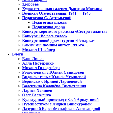
Здоровье
Художественная галерея Дмитрия Москина
Великая Отечественная. 1941 — 1945
Педагогика С. Артемьевой
Педагогика школы
Педагогика двора
Конкурс короткого рассказа «Сестра таланта»
Конкурс «Во весь голос»
Конкурс новой драматургии «Ремарка»
Каким мы помним август 1991-го…
Михаил Швейцер
Блоги
Блог Лицея
Алла Нестеренко
Михаил Гольденберг
Родословная с Юлией Свинцовой
Видоискатель с Юлией Утышевой
Вернисаж с Ириной Ларионовой
Валентина Калачёва. Впечатления
Лариса Хенинен
Олег Гальченко
Культурный променад с Зоей Арнаутовой
Путешествуем с Лидией Винокуровой
Лазурный Берег без пафоса с Александрой