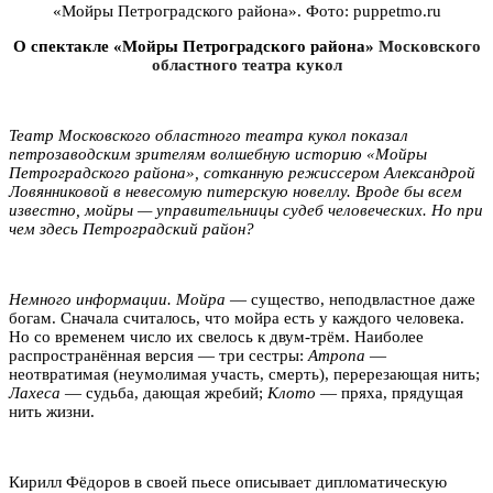
«Мойры Петроградского района». Фото: puppetmo.ru
О спектакле «Мойры Петроградского района»
Московского
областного театра кукол
Театр Московского областного театра кукол показал
петрозаводским зрителям волшебную историю «Мойры
Петроградского района», сотканную режиссером Александрой
Ловянниковой в невесомую питерскую новеллу. Вроде бы всем
известно, мойры — управительницы судеб человеческих. Но при
чем здесь Петроградский район?
Немного информации.
Мойра
— существо, неподвластное даже
богам. Сначала считалось, что мойра есть у каждого человека.
Но со временем число их свелось к двум-трём. Наиболее
распространённая версия — три сестры:
Атропа
—
неотвратимая (неумолимая участь, смерть), перерезающая нить;
Лахеса
— судьба, дающая жребий;
Клото
— пряха, прядущая
нить жизни.
Кирилл Фёдоров в своей пьесе описывает дипломатическую