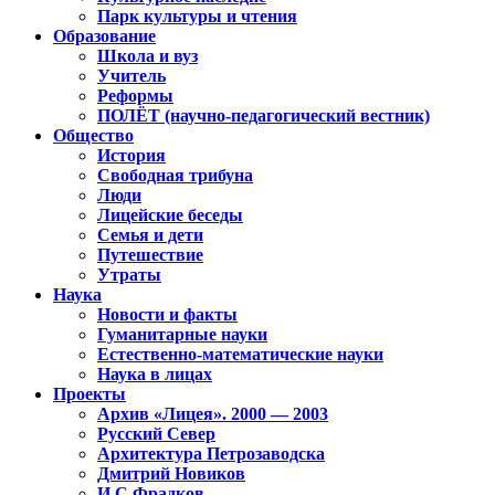
Парк культуры и чтения
Образование
Школа и вуз
Учитель
Реформы
ПОЛЁТ (научно-педагогический вестник)
Общество
История
Свободная трибуна
Люди
Лицейские беседы
Семья и дети
Путешествие
Утраты
Наука
Новости и факты
Гуманитарные науки
Естественно-математические науки
Наука в лицах
Проекты
Архив «Лицея». 2000 — 2003
Русский Север
Архитектура Петрозаводска
Дмитрий Новиков
И.С.Фрадков