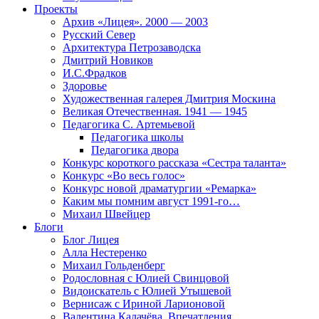
Проекты
Архив «Лицея». 2000 — 2003
Русский Север
Архитектура Петрозаводска
Дмитрий Новиков
И.С.Фрадков
Здоровье
Художественная галерея Дмитрия Москина
Великая Отечественная. 1941 — 1945
Педагогика С. Артемьевой
Педагогика школы
Педагогика двора
Конкурс короткого рассказа «Сестра таланта»
Конкурс «Во весь голос»
Конкурс новой драматургии «Ремарка»
Каким мы помним август 1991-го…
Михаил Швейцер
Блоги
Блог Лицея
Алла Нестеренко
Михаил Гольденберг
Родословная с Юлией Свинцовой
Видоискатель с Юлией Утышевой
Вернисаж с Ириной Ларионовой
Валентина Калачёва. Впечатления