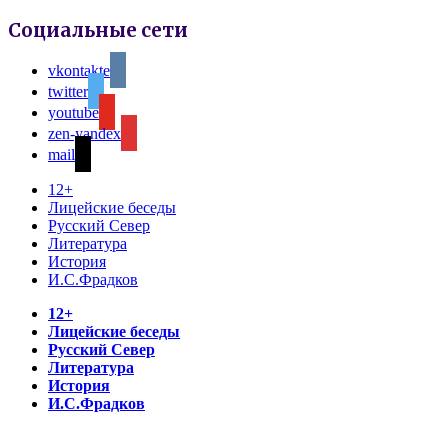
Социальные сети
vkontakte
twitter
youtube
zen-yandex
mail
12+
Лицейские беседы
Русский Север
Литература
История
И.С.Фрадков
12+
Лицейские беседы
Русский Север
Литература
История
И.С.Фрадков