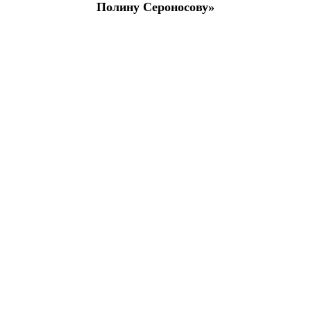
Полину Сероносову»