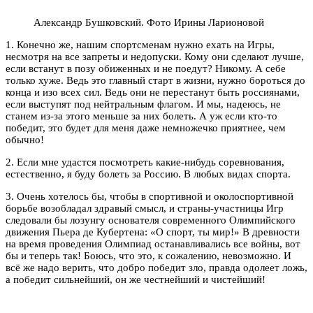
Александр Бушковский. Фото Ирины Ларионовой
1. Конечно же, нашим спортсменам нужно ехать на Игры,
несмотря на все запреты и недопуски. Кому они сделают лучше,
если встанут в позу обиженных и не поедут? Никому. А себе
только хуже. Ведь это главный старт в жизни, нужно бороться до
конца и изо всех сил. Ведь они не перестанут быть россиянами,
если выступят под нейтральным флагом. И мы, надеюсь, не
станем из-за этого меньше за них болеть. А уж если кто-то
победит, это будет для меня даже немножечко приятнее, чем
обычно!
2. Если мне удастся посмотреть какие-нибудь соревнования,
естественно, я буду болеть за Россию. В любых видах спорта.
3. Очень хотелось бы, чтобы в спортивной и околоспортивной
борьбе возобладал здравый смысл, и страны-участницы Игр
следовали бы лозунгу основателя современного Олимпийского
движения Пьера де Кубертена: «О спорт, ты мир!» В древности
на время проведения Олимпиад останавливались все войны, вот
бы и теперь так! Боюсь, что это, к сожалению, невозможно. И
всё же надо верить, что добро победит зло, правда одолеет ложь,
а победит сильнейший, он же честнейший и чистейший!