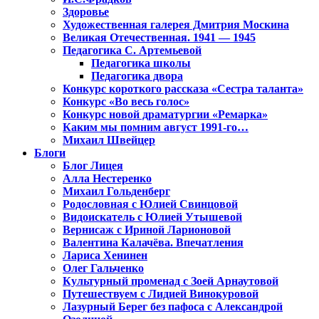
Здоровье
Художественная галерея Дмитрия Москина
Великая Отечественная. 1941 — 1945
Педагогика С. Артемьевой
Педагогика школы
Педагогика двора
Конкурс короткого рассказа «Сестра таланта»
Конкурс «Во весь голос»
Конкурс новой драматургии «Ремарка»
Каким мы помним август 1991-го…
Михаил Швейцер
Блоги
Блог Лицея
Алла Нестеренко
Михаил Гольденберг
Родословная с Юлией Свинцовой
Видоискатель с Юлией Утышевой
Вернисаж с Ириной Ларионовой
Валентина Калачёва. Впечатления
Лариса Хенинен
Олег Гальченко
Культурный променад с Зоей Арнаутовой
Путешествуем с Лидией Винокуровой
Лазурный Берег без пафоса с Александрой