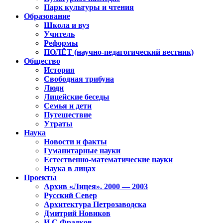
Парк культуры и чтения
Образование
Школа и вуз
Учитель
Реформы
ПОЛЁТ (научно-педагогический вестник)
Общество
История
Свободная трибуна
Люди
Лицейские беседы
Семья и дети
Путешествие
Утраты
Наука
Новости и факты
Гуманитарные науки
Естественно-математические науки
Наука в лицах
Проекты
Архив «Лицея». 2000 — 2003
Русский Север
Архитектура Петрозаводска
Дмитрий Новиков
И.С.Фрадков