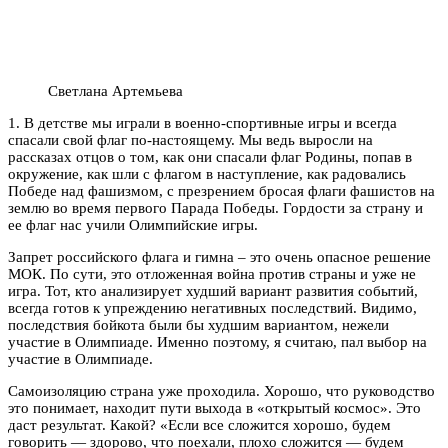
Светлана Артемьева
1. В детстве мы играли в военно-спортивные игры и всегда
спасали свой флаг по-настоящему. Мы ведь выросли на
рассказах отцов о том, как они спасали флаг Родины, попав в
окружение, как шли с флагом в наступление, как радовались
Победе над фашизмом, с презрением бросая флаги фашистов на
землю во время первого Парада Победы. Гордости за страну и
ее флаг нас учили Олимпийские игры.
Запрет российского флага и гимна – это очень опасное решение
МОК. По сути, это отложенная война против страны и уже не
игра. Тот, кто анализирует худший вариант развития событий,
всегда готов к упреждению негативных последствий. Видимо,
последствия бойкота были бы худшим вариантом, нежели
участие в Олимпиаде. Именно поэтому, я считаю, пал выбор на
участие в Олимпиаде.
Самоизоляцию страна уже проходила. Хорошо, что руководство
это понимает, находит пути выхода в «открытый космос». Это
даст результат. Какой? «Если все сложится хорошо, будем
говорить — здорово, что поехали, плохо сложится — будем