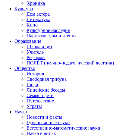
Хроника
Культура
Дом актёра
Литература
Кино
Культурное наследие
Парк культуры и чтения
Образование
Школа и вуз
Учитель
Реформы
ПОЛЁТ (научно-педагогический вестник)
Общество
История
Свободная трибуна
Люди
Лицейские беседы
Семья и дети
Путешествие
Утраты
Наука
Новости и факты
Гуманитарные науки
Естественно-математические науки
Наука в лицах