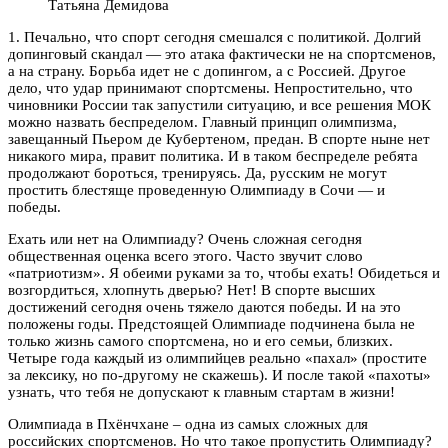
Татьяна Демидова
1. Печально, что спорт сегодня смешался с политикой. Долгий
допинговый скандал — это атака фактически не на спортсменов,
а на страну. Борьба идет не с допингом, а с Россией. Другое
дело, что удар принимают спортсмены. Непростительно, что
чиновники России так запустили ситуацию, и все решения МОК
можно назвать беспределом. Главный принцип олимпизма,
завещанный Пьером де Кубертеном, предан. В спорте ныне нет
никакого мира, правит политика. И в таком беспределе ребята
продолжают бороться, тренируясь. Да, русским не могут
простить блестяще проведенную Олимпиаду в Сочи — и
победы.
Ехать или нет на Олимпиаду? Очень сложная сегодня
общественная оценка всего этого. Часто звучит слово
«патриотизм». Я обеими руками за то, чтобы ехать! Обидеться и
возгордиться, хлопнуть дверью? Нет! В спорте высших
достижений сегодня очень тяжело даются победы. И на это
положены годы. Предстоящей Олимпиаде подчинена была не
только жизнь самого спортсмена, но и его семьи, близких.
Четыре года каждый из олимпийцев реально «пахал» (простите
за лексику, но по-другому не скажешь). И после такой «пахоты»
узнать, что тебя не допускают к главным стартам в жизни!
Олимпиада в Пхёнчхане – одна из самых сложных для
российских спортсменов. Но что такое пропустить Олимпиаду?