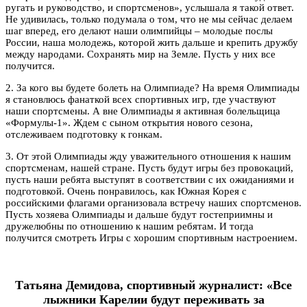
ругать и руководство, и спортсменов», услышала я такой ответ.
Не удивилась, только подумала о том, что не мы сейчас делаем
шаг вперед, его делают наши олимпийцы – молодые послы
России, наша молодежь, которой жить дальше и крепить дружбу
между народами. Сохранять мир на Земле. Пусть у них все
получится.
2. За кого вы будете болеть на Олимпиаде? На время Олимпиады
я становлюсь фанаткой всех спортивных игр, где участвуют
наши спортсмены. А вне Олимпиады я активная болельщица
«Формулы-1». Ждем с сыном открытия нового сезона,
отслеживаем подготовку к гонкам.
3. От этой Олимпиады жду уважительного отношения к нашим
спортсменам, нашей стране. Пусть будут игры без провокаций,
пусть наши ребята выступят в соответствии с их ожиданиями и
подготовкой. Очень понравилось, как Южная Корея с
российскими флагами организовала встречу наших спортсменов.
Пусть хозяева Олимпиады и дальше будут гостеприимны и
дружелюбны по отношению к нашим ребятам. И тогда
получится смотреть Игры с хорошим спортивным настроением.
Татьяна Демидова, спортивный журналист: «Все
лыжники Карелии будут переживать за