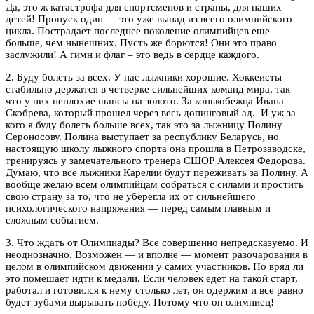
Да, это ж катастрофа для спортсменов и страны, для наших
детей! Пропуск один — это уже выпад из всего олимпийского
цикла. Пострадает последнее поколение олимпийцев еще
больше, чем нынешних. Пусть же борются! Они это право
заслужили! А гимн и флаг – это ведь в сердце каждого.
2. Буду болеть за всех. У нас лыжники хорошие. Хоккеисты
стабильно держатся в четверке сильнейших команд мира, так
что у них неплохие шансы на золото. За конькобежца Ивана
Скобрева, который прошел через весь допинговый ад. И уж за
кого я буду болеть больше всех, так это за лыжницу Полину
Сероносову. Полина выступает за республику Беларусь, но
настоящую школу лыжного спорта она прошла в Петрозаводске,
тренируясь у замечательного тренера СШОР Алексея Федорова.
Думаю, что все лыжники Карелии будут переживать за Полину. А
вообще желаю всем олимпийцам собраться с силами и простить
свою страну за то, что не уберегла их от сильнейшего
психологического напряжения — перед самым главным и
сложным событием.
3. Что ждать от Олимпиады? Все совершенно непредсказуемо. И
неоднозначно. Возможен — и вполне — момент разочарования в
целом в олимпийском движении у самих участников. Но вряд ли
это помешает идти к медали. Если человек едет на такой старт,
работал и готовился к нему столько лет, он одержим и все равно
будет зубами вырывать победу. Потому что он олимпиец!