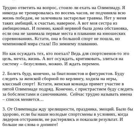
Трудно ответить на вопрос, стоило ли ехать на Олимпиаду. Я
никогда не тренировалась по восемь часов, не подчиняла всю
жизнь победам, не залечивала застарелые травмы. Нет у меня
таких амбиций, к счастью, наверное. А вот моя сестра из
амбициозных. И помню, какой нервной была дома обстановка,
если она не занимала первые места в плавании на юношеских
соревнованиях. Кстати, она в большой спорт не пошла, но
чемпионкой мира стала! По зимнему плаванию.
Но как осуждать тех, кто поехал? Ведь для спортсменов-то это
цель, мечта, жизнь. А вот осуждать, критиковать, злиться на
систему – безусловно, можно. И ждать перемен.
2. Болеть буду, конечно, за биатлонистов и фигуристов. Буду
следить за женской сборной по керлингу, ходила на игры,
классный спорт! Кстати, женская команда примет участие в
пятой Олимпиаде подряд. Конечно, с пристрастием буду следить
за бобслеистами и саночниками. Сейчас трудно называть имена
– список меняется…
3. От Олимпиады жду зрелищности, праздника, эмоций. Было бы
здорово, если бы наши молодые спортсмены в условиях, когда
лидеров отстранили, не растерялись и показали результат. И
больше ни слова о допинге!