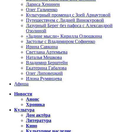
Лариса Хенинен
Олег Гальченко
Культурный променад с Зоей Арнаутовой
Путешествуем с Лидией Винокуровой
Лазурный Берег без пафоса с Александрой
Озолиной
«Задние мысли» Кирилла Олюшкина
Застолье с Владимиром Софиенко
Ирина Савкина
Светлана Артемьева
Наталья Мешкова
Владимир Берштейн
Екатерина Габалова
Олег Липовецкий
Илона Румянцева
Афиша
Новости
Анонс
Хроника
Культура
Дом актёра
Литература
Кино
Культурное наследие