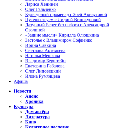
Лариса Хенинен
Олег Гальченко
Культурный променад с Зоей Арнаутовой
Путешествуем с Лидией Винокуровой
Лазурный Берег без пафоса с Александрой
Озолиной
«Задние мысли» Кирилла Олюшкина
Застолье с Владимиром Софиенко
Ирина Савкина
Светлана Артемьева
Наталья Мешкова
Владимир Берштейн
Екатерина Габалова
Олег Липовецкий
Илона Румянцева
Афиша
Новости
Анонс
Хроника
Культура
Дом актёра
Литература
Кино
Культурное наследие