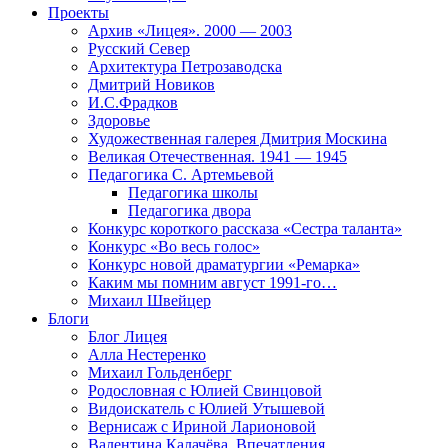
Проекты
Архив «Лицея». 2000 — 2003
Русский Север
Архитектура Петрозаводска
Дмитрий Новиков
И.С.Фрадков
Здоровье
Художественная галерея Дмитрия Москина
Великая Отечественная. 1941 — 1945
Педагогика С. Артемьевой
Педагогика школы
Педагогика двора
Конкурс короткого рассказа «Сестра таланта»
Конкурс «Во весь голос»
Конкурс новой драматургии «Ремарка»
Каким мы помним август 1991-го…
Михаил Швейцер
Блоги
Блог Лицея
Алла Нестеренко
Михаил Гольденберг
Родословная с Юлией Свинцовой
Видоискатель с Юлией Утышевой
Вернисаж с Ириной Ларионовой
Валентина Калачёва. Впечатления