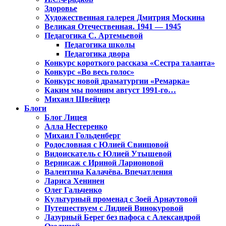
Здоровье
Художественная галерея Дмитрия Москина
Великая Отечественная. 1941 — 1945
Педагогика С. Артемьевой
Педагогика школы
Педагогика двора
Конкурс короткого рассказа «Сестра таланта»
Конкурс «Во весь голос»
Конкурс новой драматургии «Ремарка»
Каким мы помним август 1991-го…
Михаил Швейцер
Блоги
Блог Лицея
Алла Нестеренко
Михаил Гольденберг
Родословная с Юлией Свинцовой
Видоискатель с Юлией Утышевой
Вернисаж с Ириной Ларионовой
Валентина Калачёва. Впечатления
Лариса Хенинен
Олег Гальченко
Культурный променад с Зоей Арнаутовой
Путешествуем с Лидией Винокуровой
Лазурный Берег без пафоса с Александрой