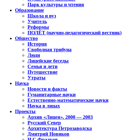
Парк культуры и чтения
Образование
Школа и вуз
Учитель
Реформы
ПОЛЁТ (научно-педагогический вестник)
Общество
История
Свободная трибуна
Люди
Лицейские беседы
Семья и дети
Путешествие
Утраты
Наука
Новости и факты
Гуманитарные науки
Естественно-математические науки
Наука в лицах
Проекты
Архив «Лицея». 2000 — 2003
Русский Север
Архитектура Петрозаводска
Дмитрий Новиков
И.С.Фрадков