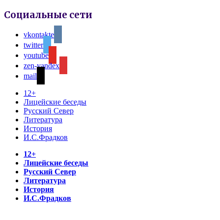
Социальные сети
vkontakte
twitter
youtube
zen-yandex
mail
12+
Лицейские беседы
Русский Север
Литература
История
И.С.Фрадков
12+
Лицейские беседы
Русский Север
Литература
История
И.С.Фрадков