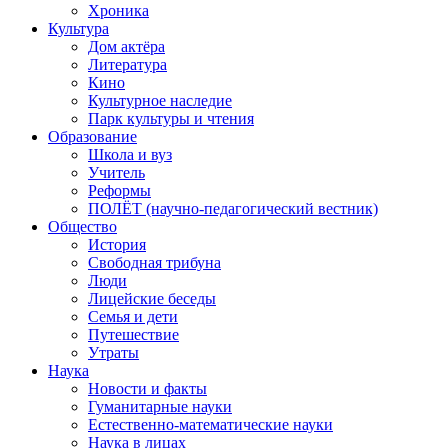
Хроника
Культура
Дом актёра
Литература
Кино
Культурное наследие
Парк культуры и чтения
Образование
Школа и вуз
Учитель
Реформы
ПОЛЁТ (научно-педагогический вестник)
Общество
История
Свободная трибуна
Люди
Лицейские беседы
Семья и дети
Путешествие
Утраты
Наука
Новости и факты
Гуманитарные науки
Естественно-математические науки
Наука в лицах