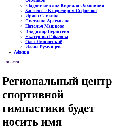
Озолиной
«Задние мысли» Кирилла Олюшкина
Застолье с Владимиром Софиенко
Ирина Савкина
Светлана Артемьева
Наталья Мешкова
Владимир Берштейн
Екатерина Габалова
Олег Липовецкий
Илона Румянцева
Афиша
Новости
Региональный центр
спортивной
гимнастики будет
носить имя