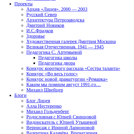
Проекты
Архив «Лицея». 2000 — 2003
Русский Север
Архитектура Петрозаводска
Дмитрий Новиков
И.С.Фрадков
Здоровье
Художественная галерея Дмитрия Москина
Великая Отечественная. 1941 — 1945
Педагогика С. Артемьевой
Педагогика школы
Педагогика двора
Конкурс короткого рассказа «Сестра таланта»
Конкурс «Во весь голос»
Конкурс новой драматургии «Ремарка»
Каким мы помним август 1991-го…
Михаил Швейцер
Блоги
Блог Лицея
Алла Нестеренко
Михаил Гольденберг
Родословная с Юлией Свинцовой
Видоискатель с Юлией Утышевой
Вернисаж с Ириной Ларионовой
Валентина Калачёва. Впечатления