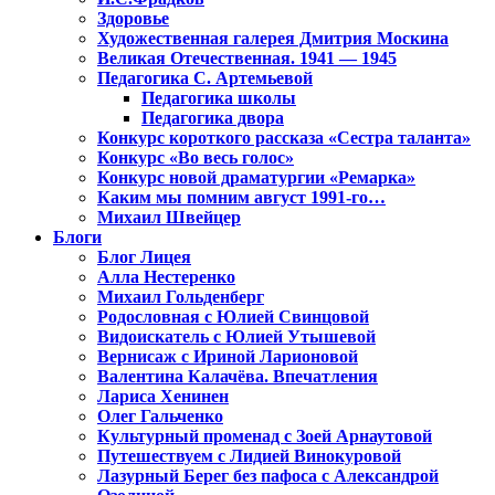
Здоровье
Художественная галерея Дмитрия Москина
Великая Отечественная. 1941 — 1945
Педагогика С. Артемьевой
Педагогика школы
Педагогика двора
Конкурс короткого рассказа «Сестра таланта»
Конкурс «Во весь голос»
Конкурс новой драматургии «Ремарка»
Каким мы помним август 1991-го…
Михаил Швейцер
Блоги
Блог Лицея
Алла Нестеренко
Михаил Гольденберг
Родословная с Юлией Свинцовой
Видоискатель с Юлией Утышевой
Вернисаж с Ириной Ларионовой
Валентина Калачёва. Впечатления
Лариса Хенинен
Олег Гальченко
Культурный променад с Зоей Арнаутовой
Путешествуем с Лидией Винокуровой
Лазурный Берег без пафоса с Александрой