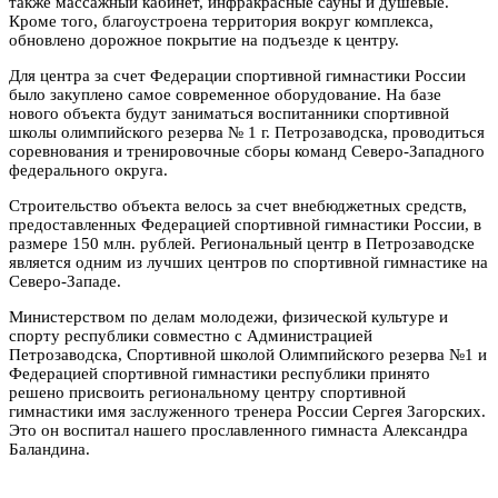
также массажный кабинет, инфракрасные сауны и душевые.
Кроме того, благоустроена территория вокруг комплекса,
обновлено дорожное покрытие на подъезде к центру.
Для центра за счет Федерации спортивной гимнастики России
было закуплено самое современное оборудование. На базе
нового объекта будут заниматься воспитанники спортивной
школы олимпийского резерва № 1 г. Петрозаводска, проводиться
соревнования и тренировочные сборы команд Северо-Западного
федерального округа.
Строительство объекта велось за счет внебюджетных средств,
предоставленных Федерацией спортивной гимнастики России, в
размере 150 млн. рублей. Региональный центр в Петрозаводске
является одним из лучших центров по спортивной гимнастике на
Северо-Западе.
Министерством по делам молодежи, физической культуре и
спорту республики совместно с Администрацией
Петрозаводска, Спортивной школой Олимпийского резерва №1 и
Федерацией спортивной гимнастики республики принято
решено присвоить региональному центру спортивной
гимнастики имя заслуженного тренера России Сергея Загорских.
Это он воспитал нашего прославленного гимнаста Александра
Баландина.