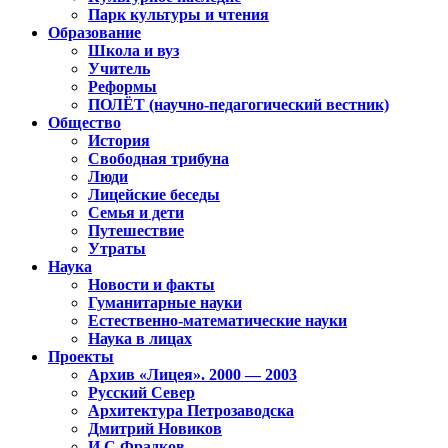
Парк культуры и чтения
Образование
Школа и вуз
Учитель
Реформы
ПОЛЁТ (научно-педагогический вестник)
Общество
История
Свободная трибуна
Люди
Лицейские беседы
Семья и дети
Путешествие
Утраты
Наука
Новости и факты
Гуманитарные науки
Естественно-математические науки
Наука в лицах
Проекты
Архив «Лицея». 2000 — 2003
Русский Север
Архитектура Петрозаводска
Дмитрий Новиков
И.С.Фрадков