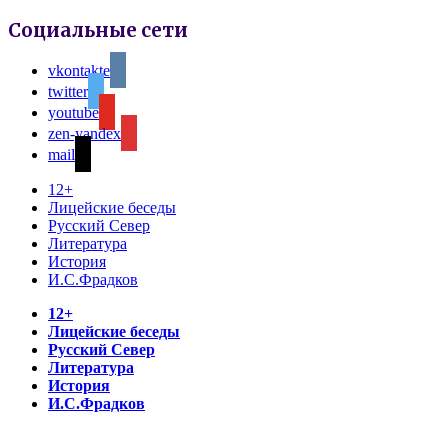
Социальные сети
vkontakte
twitter
youtube
zen-yandex
mail
12+
Лицейские беседы
Русский Север
Литература
История
И.С.Фрадков
12+
Лицейские беседы
Русский Север
Литература
История
И.С.Фрадков