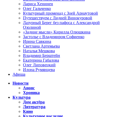
Лариса Хенинен
Олег Гальченко
Культурный променад с Зоей Арнаутовой
Путешествуем с Лидией Винокуровой
Лазурный Берег без пафоса с Александрой
Озолиной
«Задние мысли» Кирилла Олюшкина
Застолье с Владимиром Софиенко
Ирина Савкина
Светлана Артемьева
Наталья Мешкова
Владимир Берштейн
Екатерина Габалова
Олег Липовецкий
Илона Румянцева
Афиша
Новости
Анонс
Хроника
Культура
Дом актёра
Литература
Кино
Культурное наследие