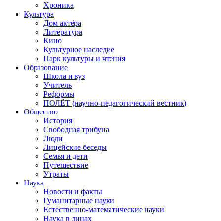
Хроника
Культура
Дом актёра
Литература
Кино
Культурное наследие
Парк культуры и чтения
Образование
Школа и вуз
Учитель
Реформы
ПОЛЁТ (научно-педагогический вестник)
Общество
История
Свободная трибуна
Люди
Лицейские беседы
Семья и дети
Путешествие
Утраты
Наука
Новости и факты
Гуманитарные науки
Естественно-математические науки
Наука в лицах