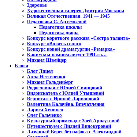
Здоровье
Художественная галерея Дмитрия Москина
Великая Отечественная. 1941 — 1945
Педагогика С. Артемьевой
Педагогика школы
Педагогика двора
Конкурс короткого рассказа «Сестра таланта»
Конкурс «Во весь голос»
Конкурс новой драматургии «Ремарка»
Каким мы помним август 1991-го…
Михаил Швейцер
Блоги
Блог Лицея
Алла Нестеренко
Михаил Гольденберг
Родословная с Юлией Свинцовой
Видоискатель с Юлией Утышевой
Вернисаж с Ириной Ларионовой
Валентина Калачёва. Впечатления
Лариса Хенинен
Олег Гальченко
Культурный променад с Зоей Арнаутовой
Путешествуем с Лидией Винокуровой
Лазурный Берег без пафоса с Александрой