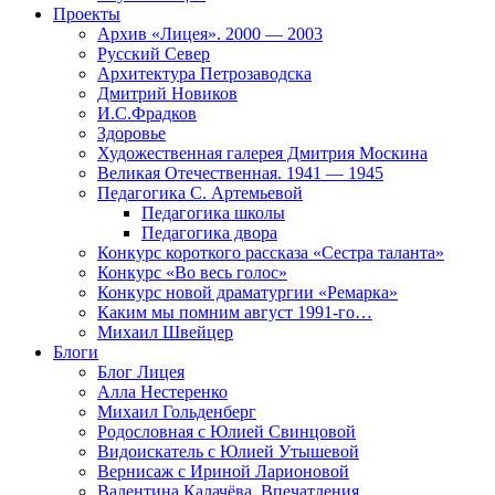
Проекты
Архив «Лицея». 2000 — 2003
Русский Север
Архитектура Петрозаводска
Дмитрий Новиков
И.С.Фрадков
Здоровье
Художественная галерея Дмитрия Москина
Великая Отечественная. 1941 — 1945
Педагогика С. Артемьевой
Педагогика школы
Педагогика двора
Конкурс короткого рассказа «Сестра таланта»
Конкурс «Во весь голос»
Конкурс новой драматургии «Ремарка»
Каким мы помним август 1991-го…
Михаил Швейцер
Блоги
Блог Лицея
Алла Нестеренко
Михаил Гольденберг
Родословная с Юлией Свинцовой
Видоискатель с Юлией Утышевой
Вернисаж с Ириной Ларионовой
Валентина Калачёва. Впечатления