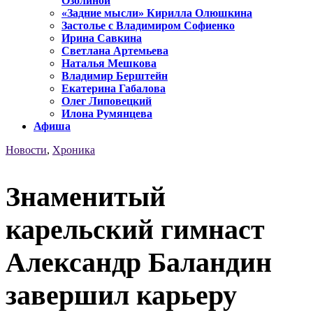
Озолиной
«Задние мысли» Кирилла Олюшкина
Застолье с Владимиром Софиенко
Ирина Савкина
Светлана Артемьева
Наталья Мешкова
Владимир Берштейн
Екатерина Габалова
Олег Липовецкий
Илона Румянцева
Афиша
Новости
,
Хроника
Знаменитый
карельский гимнаст
Александр Баландин
завершил карьеру