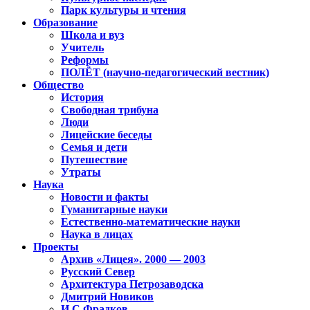
Парк культуры и чтения
Образование
Школа и вуз
Учитель
Реформы
ПОЛЁТ (научно-педагогический вестник)
Общество
История
Свободная трибуна
Люди
Лицейские беседы
Семья и дети
Путешествие
Утраты
Наука
Новости и факты
Гуманитарные науки
Естественно-математические науки
Наука в лицах
Проекты
Архив «Лицея». 2000 — 2003
Русский Север
Архитектура Петрозаводска
Дмитрий Новиков
И.С.Фрадков