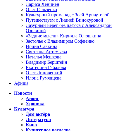
Лариса Хенинен
Олег Гальченко
Культурный променад с Зоей Арнаутовой
Путешествуем с Лидией Винокуровой
Лазурный Берег без пафоса с Александрой
Озолиной
«Задние мысли» Кирилла Олюшкина
Застолье с Владимиром Софиенко
Ирина Савкина
Светлана Артемьева
Наталья Мешкова
Владимир Берштейн
Екатерина Габалова
Олег Липовецкий
Илона Румянцева
Афиша
Новости
Анонс
Хроника
Культура
Дом актёра
Литература
Кино
Культурное наследие