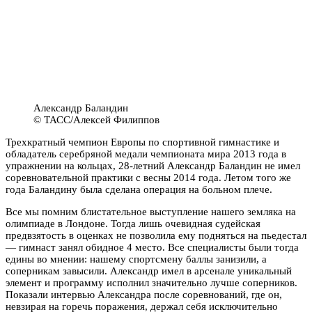
Александр Баландин
© ТАСС/Алексей Филиппов
Трехкратный чемпион Европы по спортивной гимнастике и
обладатель серебряной медали чемпионата мира 2013 года в
упражнении на кольцах, 28-летний Александр Баландин не имел
соревновательной практики с весны 2014 года. Летом того же
года Баландину была сделана операция на больном плече.
Все мы помним блистательное выступление нашего земляка на
олимпиаде в Лондоне. Тогда лишь очевидная судейская
предвзятость в оценках не позволила ему подняться на пьедестал
— гимнаст занял обидное 4 место. Все специалисты были тогда
едины во мнении: нашему спортсмену баллы занизили, а
соперникам завысили. Александр имел в арсенале уникальный
элемент и программу исполнил значительно лучше соперников.
Показали интервью Александра после соревнований, где он,
невзирая на горечь поражения, держал себя исключительно