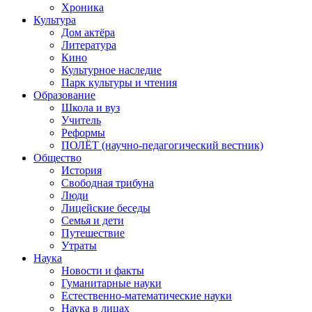
Хроника
Культура
Дом актёра
Литература
Кино
Культурное наследие
Парк культуры и чтения
Образование
Школа и вуз
Учитель
Реформы
ПОЛЁТ (научно-педагогический вестник)
Общество
История
Свободная трибуна
Люди
Лицейские беседы
Семья и дети
Путешествие
Утраты
Наука
Новости и факты
Гуманитарные науки
Естественно-математические науки
Наука в лицах