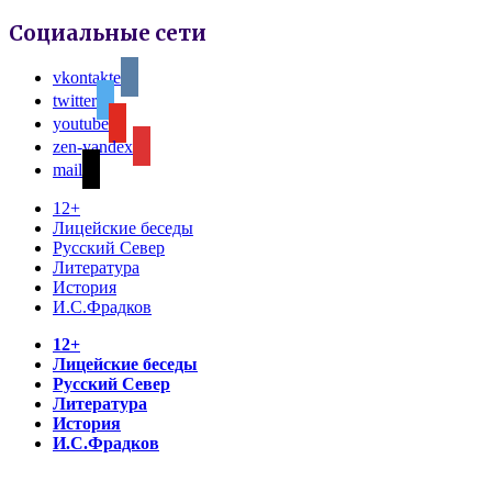
Социальные сети
vkontakte
twitter
youtube
zen-yandex
mail
12+
Лицейские беседы
Русский Север
Литература
История
И.С.Фрадков
12+
Лицейские беседы
Русский Север
Литература
История
И.С.Фрадков