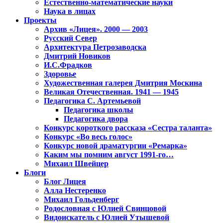
Естественно-математические науки
Наука в лицах
Проекты
Архив «Лицея». 2000 — 2003
Русский Север
Архитектура Петрозаводска
Дмитрий Новиков
И.С.Фрадков
Здоровье
Художественная галерея Дмитрия Москина
Великая Отечественная. 1941 — 1945
Педагогика С. Артемьевой
Педагогика школы
Педагогика двора
Конкурс короткого рассказа «Сестра таланта»
Конкурс «Во весь голос»
Конкурс новой драматургии «Ремарка»
Каким мы помним август 1991-го…
Михаил Швейцер
Блоги
Блог Лицея
Алла Нестеренко
Михаил Гольденберг
Родословная с Юлией Свинцовой
Видоискатель с Юлией Утышевой