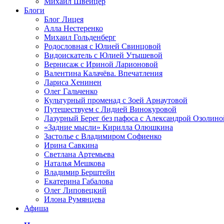
Михаил Швейцер
Блоги
Блог Лицея
Алла Нестеренко
Михаил Гольденберг
Родословная с Юлией Свинцовой
Видоискатель с Юлией Утышевой
Вернисаж с Ириной Ларионовой
Валентина Калачёва. Впечатления
Лариса Хенинен
Олег Гальченко
Культурный променад с Зоей Арнаутовой
Путешествуем с Лидией Винокуровой
Лазурный Берег без пафоса с Александрой Озолино
«Задние мысли» Кирилла Олюшкина
Застолье с Владимиром Софиенко
Ирина Савкина
Светлана Артемьева
Наталья Мешкова
Владимир Берштейн
Екатерина Габалова
Олег Липовецкий
Илона Румянцева
Афиша