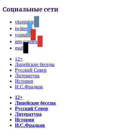
Социальные сети
vkontakte
twitter
youtube
zen-yandex
mail
12+
Лицейские беседы
Русский Север
Литература
История
И.С.Фрадков
12+
Лицейские беседы
Русский Север
Литература
История
И.С.Фрадков