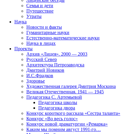
Лицейские беседы
Семья и дети
Путешествие
Утраты
Наука
Новости и факты
Гуманитарные науки
Естественно-математические науки
Наука в лицах
Проекты
Архив «Лицея». 2000 — 2003
Русский Север
Архитектура Петрозаводска
Дмитрий Новиков
И.С.Фрадков
Здоровье
Художественная галерея Дмитрия Москина
Великая Отечественная. 1941 — 1945
Педагогика С. Артемьевой
Педагогика школы
Педагогика двора
Конкурс короткого рассказа «Сестра таланта»
Конкурс «Во весь голос»
Конкурс новой драматургии «Ремарка»
Каким мы помним август 1991-го…