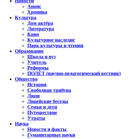
Новости
Анонс
Хроника
Культура
Дом актёра
Литература
Кино
Культурное наследие
Парк культуры и чтения
Образование
Школа и вуз
Учитель
Реформы
ПОЛЁТ (научно-педагогический вестник)
Общество
История
Свободная трибуна
Люди
Лицейские беседы
Семья и дети
Путешествие
Утраты
Наука
Новости и факты
Гуманитарные науки