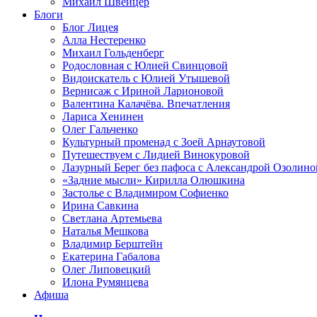
Михаил Швейцер
Блоги
Блог Лицея
Алла Нестеренко
Михаил Гольденберг
Родословная с Юлией Свинцовой
Видоискатель с Юлией Утышевой
Вернисаж с Ириной Ларионовой
Валентина Калачёва. Впечатления
Лариса Хенинен
Олег Гальченко
Культурный променад с Зоей Арнаутовой
Путешествуем с Лидией Винокуровой
Лазурный Берег без пафоса с Александрой Озолино
«Задние мысли» Кирилла Олюшкина
Застолье с Владимиром Софиенко
Ирина Савкина
Светлана Артемьева
Наталья Мешкова
Владимир Берштейн
Екатерина Габалова
Олег Липовецкий
Илона Румянцева
Афиша