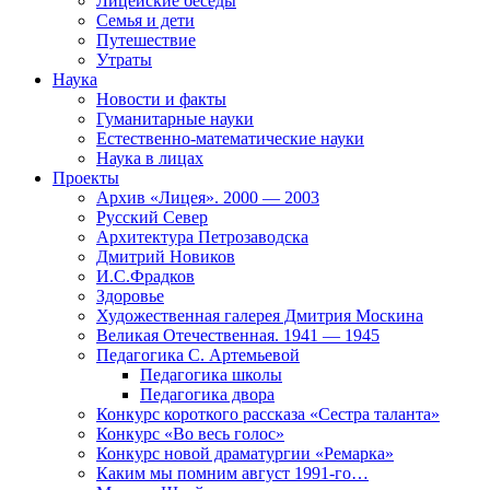
Лицейские беседы
Семья и дети
Путешествие
Утраты
Наука
Новости и факты
Гуманитарные науки
Естественно-математические науки
Наука в лицах
Проекты
Архив «Лицея». 2000 — 2003
Русский Север
Архитектура Петрозаводска
Дмитрий Новиков
И.С.Фрадков
Здоровье
Художественная галерея Дмитрия Москина
Великая Отечественная. 1941 — 1945
Педагогика С. Артемьевой
Педагогика школы
Педагогика двора
Конкурс короткого рассказа «Сестра таланта»
Конкурс «Во весь голос»
Конкурс новой драматургии «Ремарка»
Каким мы помним август 1991-го…