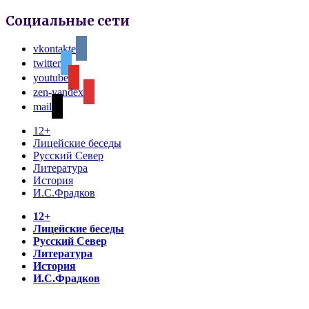
Социальные сети
vkontakte
twitter
youtube
zen-yandex
mail
12+
Лицейские беседы
Русский Север
Литература
История
И.С.Фрадков
12+
Лицейские беседы
Русский Север
Литература
История
И.С.Фрадков