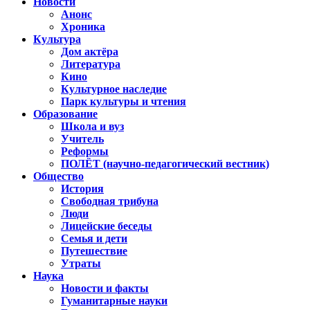
Новости
Анонс
Хроника
Культура
Дом актёра
Литература
Кино
Культурное наследие
Парк культуры и чтения
Образование
Школа и вуз
Учитель
Реформы
ПОЛЁТ (научно-педагогический вестник)
Общество
История
Свободная трибуна
Люди
Лицейские беседы
Семья и дети
Путешествие
Утраты
Наука
Новости и факты
Гуманитарные науки