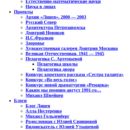
Естественно-математические науки
Наука в лицах
Проекты
Архив «Лицея». 2000 — 2003
Русский Север
Архитектура Петрозаводска
Дмитрий Новиков
И.С.Фрадков
Здоровье
Художественная галерея Дмитрия Москина
Великая Отечественная. 1941 — 1945
Педагогика С. Артемьевой
Педагогика школы
Педагогика двора
Конкурс короткого рассказа «Сестра таланта»
Конкурс «Во весь голос»
Конкурс новой драматургии «Ремарка»
Каким мы помним август 1991-го…
Михаил Швейцер
Блоги
Блог Лицея
Алла Нестеренко
Михаил Гольденберг
Родословная с Юлией Свинцовой
Видоискатель с Юлией Утышевой