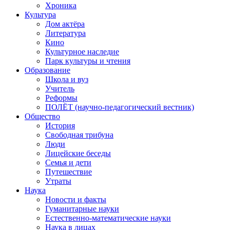
Хроника
Культура
Дом актёра
Литература
Кино
Культурное наследие
Парк культуры и чтения
Образование
Школа и вуз
Учитель
Реформы
ПОЛЁТ (научно-педагогический вестник)
Общество
История
Свободная трибуна
Люди
Лицейские беседы
Семья и дети
Путешествие
Утраты
Наука
Новости и факты
Гуманитарные науки
Естественно-математические науки
Наука в лицах