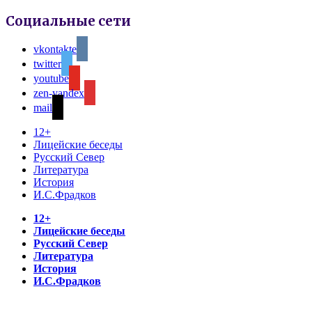
Социальные сети
vkontakte
twitter
youtube
zen-yandex
mail
12+
Лицейские беседы
Русский Север
Литература
История
И.С.Фрадков
12+
Лицейские беседы
Русский Север
Литература
История
И.С.Фрадков