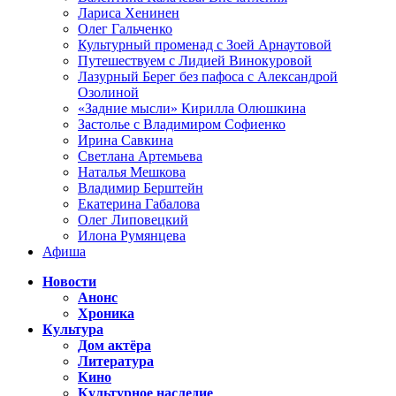
Лариса Хенинен
Олег Гальченко
Культурный променад с Зоей Арнаутовой
Путешествуем с Лидией Винокуровой
Лазурный Берег без пафоса с Александрой
Озолиной
«Задние мысли» Кирилла Олюшкина
Застолье с Владимиром Софиенко
Ирина Савкина
Светлана Артемьева
Наталья Мешкова
Владимир Берштейн
Екатерина Габалова
Олег Липовецкий
Илона Румянцева
Афиша
Новости
Анонс
Хроника
Культура
Дом актёра
Литература
Кино
Культурное наследие