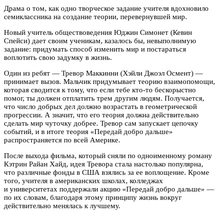
Драма о том, как одно творческое задание учителя вдохновило
семиклассника на создание теории, перевернувшей мир.
Новый учитель обществоведения Юджин Симонет (Кевин
Спейси) дает своим ученикам, казалось бы, невыполнимую
задание: придумать способ изменить мир и постараться
воплотить свою задумку в жизнь.
Один из ребят — Тревор Маккинни (Хэйли Джоэл Осмент) —
принимает вызов. Мальчик придумывает теорию взаимопомощи,
которая сводится к тому, что если тебе кто-то бескорыстно
помог, ты должен отплатить трем другим людям. Получается,
что число добрых дел должно возрастать в геометрической
прогрессии. А значит, что его теория должна действительно
сделать мир чуточку добрее. Тревор сам запускает цепочку
событий, и в итоге теория «Передай добро дальше»
распространяется по всей Америке.
После выхода фильма, который сняли по одноименному роману
Кэтрин Райан Хайд, идея Тревора стала настолько популярна,
что различные фонды в США взялись за ее воплощение. Кроме
того, учителя в американских школах, колледжах
и университетах поддержали акцию «Передай добро дальше» —
по их словам, благодаря этому принципу жизнь вокруг
действительно менялась к лучшему.