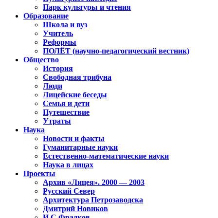
Парк культуры и чтения
Образование
Школа и вуз
Учитель
Реформы
ПОЛЁТ (научно-педагогический вестник)
Общество
История
Свободная трибуна
Люди
Лицейские беседы
Семья и дети
Путешествие
Утраты
Наука
Новости и факты
Гуманитарные науки
Естественно-математические науки
Наука в лицах
Проекты
Архив «Лицея». 2000 — 2003
Русский Север
Архитектура Петрозаводска
Дмитрий Новиков
И.С.Фрадков