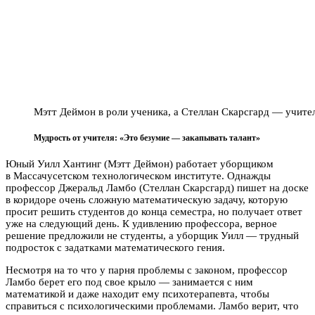
Мэтт Деймон в роли ученика, а Стеллан Скарсгард — учите
Мудрость от учителя: «Это безумие — закапывать талант»
Юный Уилл Хантинг (Мэтт Деймон) работает уборщиком
в Массачусетском технологическом институте. Однажды
профессор Джеральд Ламбо (Стеллан Скарсгард) пишет на доске
в коридоре очень сложную математическую задачу, которую
просит решить студентов до конца семестра, но получает ответ
уже на следующий день. К удивлению профессора, верное
решение предложили не студенты, а уборщик Уилл — трудный
подросток с задатками математического гения.
Несмотря на то что у парня проблемы с законом, профессор
Ламбо берет его под свое крыло — занимается с ним
математикой и даже находит ему психотерапевта, чтобы
справиться с психологическими проблемами. Ламбо верит, что