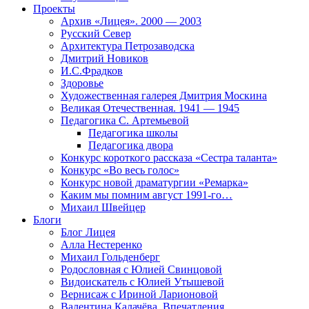
Проекты
Архив «Лицея». 2000 — 2003
Русский Север
Архитектура Петрозаводска
Дмитрий Новиков
И.С.Фрадков
Здоровье
Художественная галерея Дмитрия Москина
Великая Отечественная. 1941 — 1945
Педагогика С. Артемьевой
Педагогика школы
Педагогика двора
Конкурс короткого рассказа «Сестра таланта»
Конкурс «Во весь голос»
Конкурс новой драматургии «Ремарка»
Каким мы помним август 1991-го…
Михаил Швейцер
Блоги
Блог Лицея
Алла Нестеренко
Михаил Гольденберг
Родословная с Юлией Свинцовой
Видоискатель с Юлией Утышевой
Вернисаж с Ириной Ларионовой
Валентина Калачёва. Впечатления