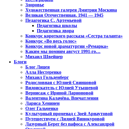
Здоровье
Художественная галерея Дмитрия Москина
Великая Отечественная. 1941 — 1945
Педагогика С. Артемьевой
Педагогика школы
Педагогика двора
Конкурс короткого рассказа «Сестра таланта»
Конкурс «Во весь голос»
Конкурс новой драматургии «Ремарка»
Каким мы помним август 1991-го…
Михаил Швейцер
Блоги
Блог Лицея
Алла Нестеренко
Михаил Гольденберг
Родословная с Юлией Свинцовой
Видоискатель с Юлией Утышевой
Вернисаж с Ириной Ларионовой
Валентина Калачёва. Впечатления
Лариса Хенинен
Олег Гальченко
Культурный променад с Зоей Арнаутовой
Путешествуем с Лидией Винокуровой
Лазурный Берег без пафоса с Александрой