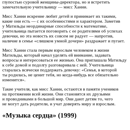
глупостью суровой женщины-директора, но и встретить
замечательную учительницу — мисс Ханни.
Мисс Ханни искренне любит детей и принимает их такими,
какие они есть — с их особенностями и характером. Заметив
у Матильды неординарные способности к математике,
учительница пытается поговорить с ее родителями об успехах
девочки, но эта новость их совсем не радует — напротив,
наличие в семье «слишком умной дочери» раздражает и пугает.
Мисс Ханни стала первым взрослым человеком в жизни
Матильды, который начал уделять ей внимание, задавать
вопросы и интересоваться ее жизнью. Она приглашала Матильду
к себе домой и подолгу разговаривала с ней. Учительница
старалась всячески поддержать девочку: «Семья, в которой
ты родилась, не ценит тебя, но когда-нибудь все обязательно
изменится».
Такие учителя, как мисс Ханни, остаются в памяти учеников
на протяжении всей жизни. Они становятся их друзьями
и проводниками в большой мир. Они дают детям то, чего
не могут дать родители, и учат доверять миру и взрослым.
«Музыка сердца» (1999)