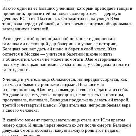
Как-то один из ее бывших учеников, который преподает танцы в
провинции, привозит ей на показ свою протеже — дерзкую
девочку Юлю из Шахтинска. Он заметил ее на улице: Юля
танцевала перед публикой, а в это время ее друзья обворовывали
зазевавшихся зрителей.
Разглядев в этой провинциальной девчонке с дворовыми
замашками настоящий дар балерины и узнав ее историю,
Белецкая решает дать ей шанс и берет в свой класс. Юля
остается в Москве — учиться в балетной школе и жить
в общежитии. Семья не может помогать Юле материально,
поэтому Белецкая нанимает ее мыть полы у себя дома и платит
за это деньги.
Ученица и учительница сближаются, но нередко ссорятся, как
это часто бывает с родными людьми. Независимая
и несдержанная, Юля не раз выводила своего педагога из себя.
Но даже когда студентка подводила, не являлась на прогоны,
прогуливала, выпивала, Белецкая продолжала давать ей второй,
третий и четвертый шансы. Удивительная, непрошибаемая вера
в своего человека.
В какой-то момент преподавательница стала для Юли врагом
номер один. И лишь через несколько лет после смерти Белецкой
девушка смогла осознать, какую важную роль этот педагог
сыграла в ее жизни.