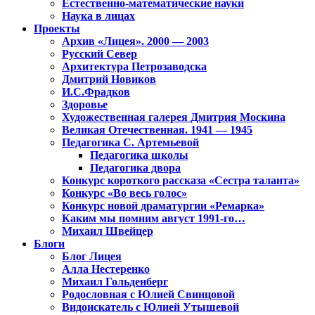
Естественно-математические науки
Наука в лицах
Проекты
Архив «Лицея». 2000 — 2003
Русский Север
Архитектура Петрозаводска
Дмитрий Новиков
И.С.Фрадков
Здоровье
Художественная галерея Дмитрия Москина
Великая Отечественная. 1941 — 1945
Педагогика С. Артемьевой
Педагогика школы
Педагогика двора
Конкурс короткого рассказа «Сестра таланта»
Конкурс «Во весь голос»
Конкурс новой драматургии «Ремарка»
Каким мы помним август 1991-го…
Михаил Швейцер
Блоги
Блог Лицея
Алла Нестеренко
Михаил Гольденберг
Родословная с Юлией Свинцовой
Видоискатель с Юлией Утышевой