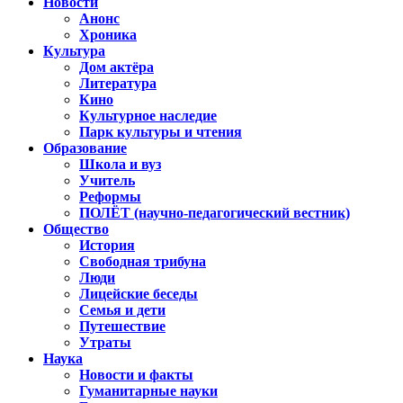
Новости
Анонс
Хроника
Культура
Дом актёра
Литература
Кино
Культурное наследие
Парк культуры и чтения
Образование
Школа и вуз
Учитель
Реформы
ПОЛЁТ (научно-педагогический вестник)
Общество
История
Свободная трибуна
Люди
Лицейские беседы
Семья и дети
Путешествие
Утраты
Наука
Новости и факты
Гуманитарные науки