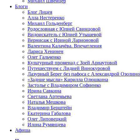
Михаил Швейцер
Блоги
Блог Лицея
Алла Нестеренко
Михаил Гольденберг
Родословная с Юлией Свинцовой
Видоискатель с Юлией Утышевой
Вернисаж с Ириной Ларионовой
Валентина Калачёва. Впечатления
Лариса Хенинен
Олег Гальченко
Культурный променад с Зоей Арнаутовой
Путешествуем с Лидией Винокуровой
Лазурный Берег без пафоса с Александрой Озолино
«Задние мысли» Кирилла Олюшкина
Застолье с Владимиром Софиенко
Ирина Савкина
Светлана Артемьева
Наталья Мешкова
Владимир Берштейн
Екатерина Габалова
Олег Липовецкий
Илона Румянцева
Афиша