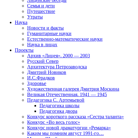
Лицейские беседы
Семья и дети
Путешествие
Утраты
Наука
Новости и факты
Гуманитарные науки
Естественно-математические науки
Наука в лицах
Проекты
Архив «Лицея». 2000 — 2003
Русский Север
Архитектура Петрозаводска
Дмитрий Новиков
И.С.Фрадков
Здоровье
Художественная галерея Дмитрия Москина
Великая Отечественная. 1941 — 1945
Педагогика С. Артемьевой
Педагогика школы
Педагогика двора
Конкурс короткого рассказа «Сестра таланта»
Конкурс «Во весь голос»
Конкурс новой драматургии «Ремарка»
Каким мы помним август 1991-го…