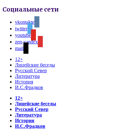
Социальные сети
vkontakte
twitter
youtube
zen-yandex
mail
12+
Лицейские беседы
Русский Север
Литература
История
И.С.Фрадков
12+
Лицейские беседы
Русский Север
Литература
История
И.С.Фрадков