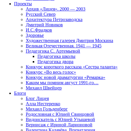
Проекты
Архив «Лицея». 2000 — 2003
Русский Север
Архитектура Петрозаводска
Дмитрий Новиков
И.С.Фрадков
Здоровье
Художественная галерея Дмитрия Москина
Великая Отечественная. 1941 — 1945
Педагогика С. Артемьевой
Педагогика школы
Педагогика двора
Конкурс короткого рассказа «Сестра таланта»
Конкурс «Во весь голос»
Конкурс новой драматургии «Ремарка»
Каким мы помним август 1991-го…
Михаил Швейцер
Блоги
Блог Лицея
Алла Нестеренко
Михаил Гольденберг
Родословная с Юлией Свинцовой
Видоискатель с Юлией Утышевой
Вернисаж с Ириной Ларионовой
Валентина Калачёва. Впечатления