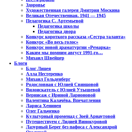
Здоровье
Художественная галерея Дмитрия Москина
Великая Отечественная. 1941 — 1945
Педагогика С. Артемьевой
Педагогика школы
Педагогика двора
Конкурс короткого рассказа «Сестра таланта»
Конкурс «Во весь голос»
Конкурс новой драматургии «Ремарка»
Каким мы помним август 1991-го…
Михаил Швейцер
Блоги
Блог Лицея
Алла Нестеренко
Михаил Гольденберг
Родословная с Юлией Свинцовой
Видоискатель с Юлией Утышевой
Вернисаж с Ириной Ларионовой
Валентина Калачёва. Впечатления
Лариса Хенинен
Олег Гальченко
Культурный променад с Зоей Арнаутовой
Путешествуем с Лидией Винокуровой
Лазурный Берег без пафоса с Александрой