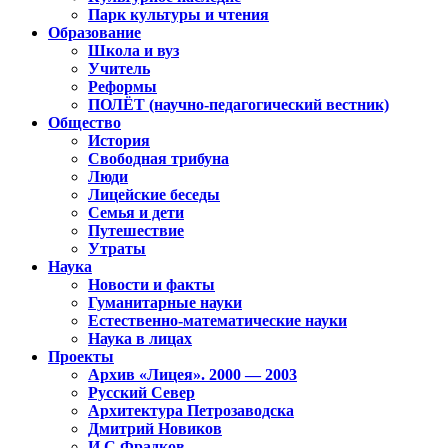
Парк культуры и чтения
Образование
Школа и вуз
Учитель
Реформы
ПОЛЁТ (научно-педагогический вестник)
Общество
История
Свободная трибуна
Люди
Лицейские беседы
Семья и дети
Путешествие
Утраты
Наука
Новости и факты
Гуманитарные науки
Естественно-математические науки
Наука в лицах
Проекты
Архив «Лицея». 2000 — 2003
Русский Север
Архитектура Петрозаводска
Дмитрий Новиков
И.С.Фрадков