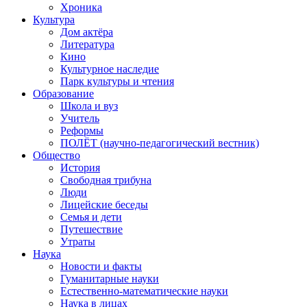
Хроника
Культура
Дом актёра
Литература
Кино
Культурное наследие
Парк культуры и чтения
Образование
Школа и вуз
Учитель
Реформы
ПОЛЁТ (научно-педагогический вестник)
Общество
История
Свободная трибуна
Люди
Лицейские беседы
Семья и дети
Путешествие
Утраты
Наука
Новости и факты
Гуманитарные науки
Естественно-математические науки
Наука в лицах