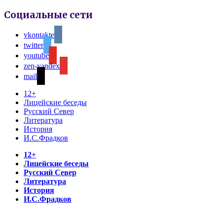
Социальные сети
vkontakte
twitter
youtube
zen-yandex
mail
12+
Лицейские беседы
Русский Север
Литература
История
И.С.Фрадков
12+
Лицейские беседы
Русский Север
Литература
История
И.С.Фрадков