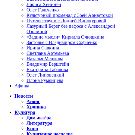
Лариса Хенинен
Олег Гальченко
Культурный променад с Зоей Арнаутовой
Путешествуем с Лидией Винокуровой
Лазурный Берег без пафоса с Александрой
Озолиной
«Задние мысли» Кирилла Олюшкина
Застолье с Владимиром Софиенко
Ирина Савкина
Светлана Артемьева
Наталья Мешкова
Владимир Берштейн
Екатерина Габалова
Олег Липовецкий
Илона Румянцева
Афиша
Новости
Анонс
Хроника
Культура
Дом актёра
Литература
Кино
Культурное наследие