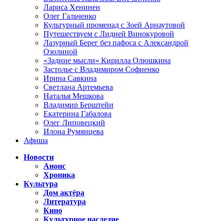
Лариса Хенинен
Олег Гальченко
Культурный променад с Зоей Арнаутовой
Путешествуем с Лидией Винокуровой
Лазурный Берег без пафоса с Александрой
Озолиной
«Задние мысли» Кирилла Олюшкина
Застолье с Владимиром Софиенко
Ирина Савкина
Светлана Артемьева
Наталья Мешкова
Владимир Берштейн
Екатерина Габалова
Олег Липовецкий
Илона Румянцева
Афиша
Новости
Анонс
Хроника
Культура
Дом актёра
Литература
Кино
Культурное наследие