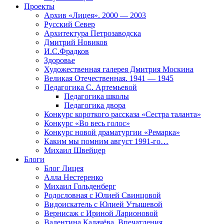
Проекты
Архив «Лицея». 2000 — 2003
Русский Север
Архитектура Петрозаводска
Дмитрий Новиков
И.С.Фрадков
Здоровье
Художественная галерея Дмитрия Москина
Великая Отечественная. 1941 — 1945
Педагогика С. Артемьевой
Педагогика школы
Педагогика двора
Конкурс короткого рассказа «Сестра таланта»
Конкурс «Во весь голос»
Конкурс новой драматургии «Ремарка»
Каким мы помним август 1991-го…
Михаил Швейцер
Блоги
Блог Лицея
Алла Нестеренко
Михаил Гольденберг
Родословная с Юлией Свинцовой
Видоискатель с Юлией Утышевой
Вернисаж с Ириной Ларионовой
Валентина Калачёва. Впечатления