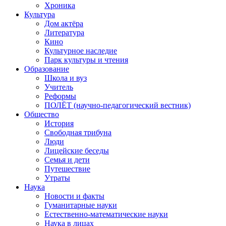
Хроника
Культура
Дом актёра
Литература
Кино
Культурное наследие
Парк культуры и чтения
Образование
Школа и вуз
Учитель
Реформы
ПОЛЁТ (научно-педагогический вестник)
Общество
История
Свободная трибуна
Люди
Лицейские беседы
Семья и дети
Путешествие
Утраты
Наука
Новости и факты
Гуманитарные науки
Естественно-математические науки
Наука в лицах