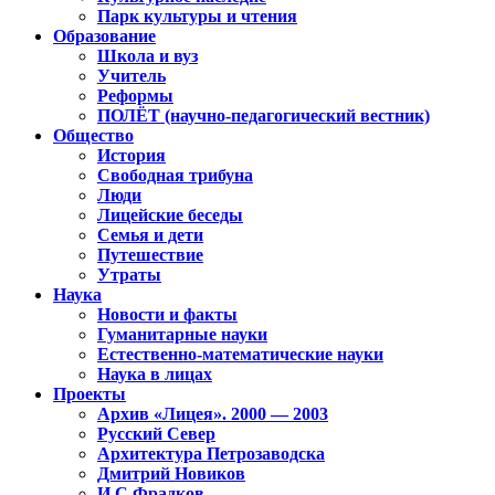
Парк культуры и чтения
Образование
Школа и вуз
Учитель
Реформы
ПОЛЁТ (научно-педагогический вестник)
Общество
История
Свободная трибуна
Люди
Лицейские беседы
Семья и дети
Путешествие
Утраты
Наука
Новости и факты
Гуманитарные науки
Естественно-математические науки
Наука в лицах
Проекты
Архив «Лицея». 2000 — 2003
Русский Север
Архитектура Петрозаводска
Дмитрий Новиков
И.С.Фрадков