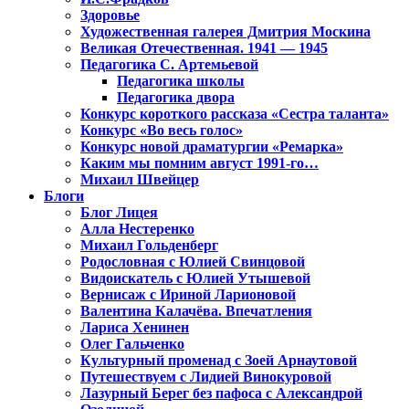
Здоровье
Художественная галерея Дмитрия Москина
Великая Отечественная. 1941 — 1945
Педагогика С. Артемьевой
Педагогика школы
Педагогика двора
Конкурс короткого рассказа «Сестра таланта»
Конкурс «Во весь голос»
Конкурс новой драматургии «Ремарка»
Каким мы помним август 1991-го…
Михаил Швейцер
Блоги
Блог Лицея
Алла Нестеренко
Михаил Гольденберг
Родословная с Юлией Свинцовой
Видоискатель с Юлией Утышевой
Вернисаж с Ириной Ларионовой
Валентина Калачёва. Впечатления
Лариса Хенинен
Олег Гальченко
Культурный променад с Зоей Арнаутовой
Путешествуем с Лидией Винокуровой
Лазурный Берег без пафоса с Александрой