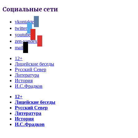
Социальные сети
vkontakte
twitter
youtube
zen-yandex
mail
12+
Лицейские беседы
Русский Север
Литература
История
И.С.Фрадков
12+
Лицейские беседы
Русский Север
Литература
История
И.С.Фрадков