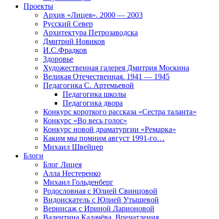
Проекты
Архив «Лицея». 2000 — 2003
Русский Север
Архитектура Петрозаводска
Дмитрий Новиков
И.С.Фрадков
Здоровье
Художественная галерея Дмитрия Москина
Великая Отечественная. 1941 — 1945
Педагогика С. Артемьевой
Педагогика школы
Педагогика двора
Конкурс короткого рассказа «Сестра таланта»
Конкурс «Во весь голос»
Конкурс новой драматургии «Ремарка»
Каким мы помним август 1991-го…
Михаил Швейцер
Блоги
Блог Лицея
Алла Нестеренко
Михаил Гольденберг
Родословная с Юлией Свинцовой
Видоискатель с Юлией Утышевой
Вернисаж с Ириной Ларионовой
Валентина Калачёва. Впечатления