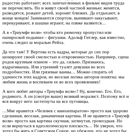
радостно работают; всех запечатленных в фильме видов труда
не перечислить. Но и живут своей частной жизнью: женятся,
разводятся, рожают детей, хоронят близких. Да отдыхают, в
конце концов! Занимаются спортом, выпивают-закусывают,
перекуривают, в шашки играют, на пляже валяются…
А в «Триумфе воли» чтобы кто рюмочку пропустил или
папироской подымил – фигушки. Адольф Гитлер, как известно,
очень следил за моралью Рейха.
Да что там! У Вертова есть кадры, которые до сих пор
шокируют своей смелостью и откровенностью. Например, сцена
родов крупным планом – это да, сильно. Признаюсь,
вздрагиваешь. Или утренний туалет девушки во всех
подробностях. Или грязевые ванны… Можно спорить об
удачности этих кадров, но веселая логика авторов понятна: мы
любим жизнь и воспеваем ее во всех проявлениях!
А кого любят авторы «Триумфа воли»? Ну, конечно. Его. Его,
родимого. А он (смотри выше) великий моралист. Поэтому всё и
вся вокруг него застегнуты на все пуговицы.
…Мне нравится «Человек с киноаппаратом» просто как здорово
сделанная, веселая, динамичная картина. И не нравится «Триумф
воли» просто как картина скучная, затянутая, громоздкая. Но
если вернуться в идеологическую плоскость… Не уверен, что
хотел бы жить в Советском Союзе, но убежден, что не хотел бы