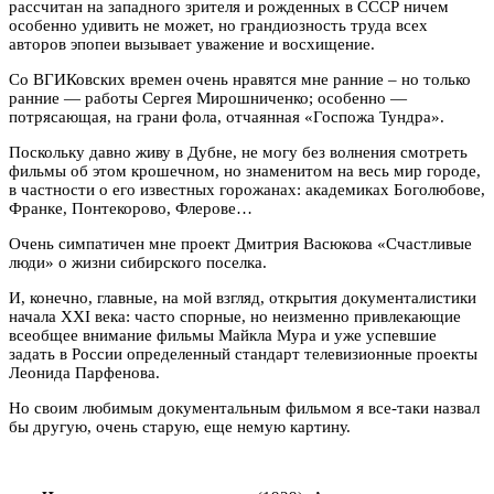
рассчитан на западного зрителя и рожденных в СССР ничем
особенно удивить не может, но грандиозность труда всех
авторов эпопеи вызывает уважение и восхищение.
Со ВГИКовских времен очень нравятся мне ранние – но только
ранние — работы Сергея Мирошниченко; особенно —
потрясающая, на грани фола, отчаянная «Госпожа Тундра».
Поскольку давно живу в Дубне, не могу без волнения смотреть
фильмы об этом крошечном, но знаменитом на весь мир городе,
в частности о его известных горожанах: академиках Боголюбове,
Франке, Понтекорово, Флерове…
Очень симпатичен мне проект Дмитрия Васюкова «Счастливые
люди» о жизни сибирского поселка.
И, конечно, главные, на мой взгляд, открытия документалистики
начала XXI века: часто спорные, но неизменно привлекающие
всеобщее внимание фильмы Майкла Мура и уже успевшие
задать в России определенный стандарт телевизионные проекты
Леонида Парфенова.
Но своим любимым документальным фильмом я все-таки назвал
бы другую, очень старую, еще немую картину.