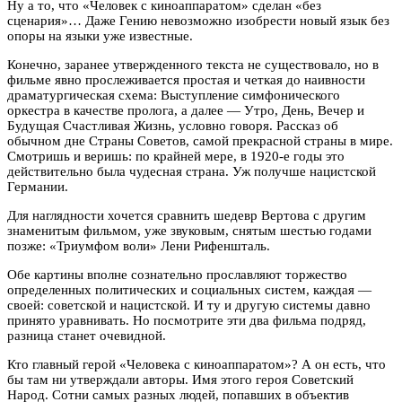
Ну а то, что «Человек с киноаппаратом» сделан «без
сценария»… Даже Гению невозможно изобрести новый язык без
опоры на языки уже известные.
Конечно, заранее утвержденного текста не существовало, но в
фильме явно прослеживается простая и четкая до наивности
драматургическая схема: Выступление симфонического
оркестра в качестве пролога, а далее — Утро, День, Вечер и
Будущая Счастливая Жизнь, условно говоря. Рассказ об
обычном дне Страны Советов, самой прекрасной страны в мире.
Смотришь и веришь: по крайней мере, в 1920-е годы это
действительно была чудесная страна. Уж получше нацистской
Германии.
Для наглядности хочется сравнить шедевр Вертова с другим
знаменитым фильмом, уже звуковым, снятым шестью годами
позже: «Триумфом воли» Лени Рифеншталь.
Обе картины вполне сознательно прославляют торжество
определенных политических и социальных систем, каждая —
своей: советской и нацистской. И ту и другую системы давно
принято уравнивать. Но посмотрите эти два фильма подряд,
разница станет очевидной.
Кто главный герой «Человека с киноаппаратом»? А он есть, что
бы там ни утверждали авторы. Имя этого героя Советский
Народ. Сотни самых разных людей, попавших в объектив