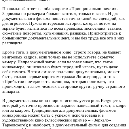
Правильный ответ на оба вопроса: «Принципиально ничем».
Задвижка по размерам больше вентиля, только и всего. И для
документального фильма пишется точно такой же сценарий, как
для игрового. Нужна интересная история, которая потом на
экране будет излагаться по всем правилам: экспозиция, завязка,
сюжетные повороты, кульминация, развязка. Присмотритесь к
большинству документальных лент, и вы без труда все это в них
разглядите.
Кроме того, в документальном кино, строго говоря, не бывает
неигровых кадров, если только вы не используете скрытую
камеру. Непреложный закон: если человек знает, что такое
кинокамера, он невольно будет перед ней играть, пусть даже
себя самого. В этом смысле подлинно документальны, может
быть, только первые короткометражки Люмьеров; да и то в
«Прибытии поезда» есть женщина, которая понимает, что
происходит, и зачем человек в сторонке крутит ручку странного
аппарата.
В документальном кино широко используется роль Ведущего,
который уж точно произносит заранее написанный текст, в кадре
или за кадром. Традиционная для документальных фильмов
кинохроника может быть с успехом использована и в
художественном кино (классический пример – «Зеркало»
Тарковского); и наоборот, в документальный фильм для создания