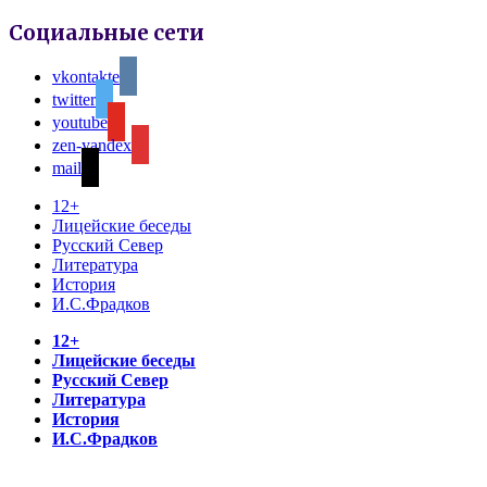
Социальные сети
vkontakte
twitter
youtube
zen-yandex
mail
12+
Лицейские беседы
Русский Север
Литература
История
И.С.Фрадков
12+
Лицейские беседы
Русский Север
Литература
История
И.С.Фрадков