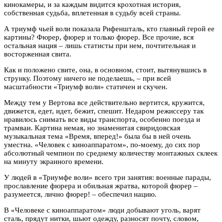
кинокамеры, и за каждым видится крохотная история,
собственная судьба, вплетенная в судьбу всей страны.
А триумф чьей воли показала Рифеншталь, кто главный герой ее
картины? Фюрер, фюрер и только фюрер. Все прочие, вся
остальная нация – лишь статисты при нем, почтительная и
восторженная свита.
Как и положено свите, она, в основном, стоит, вытянувшись в
струнку. Поэтому ничего не поделаешь, – при всей
масштабности «Триумф воли» статичен и скучен.
Между тем у Вертова все действительно вертится, кружится,
движется, едет, идет, бежит, спешит. Недаром режиссеру так
нравилось снимать все виды транспорта, особенно поезда и
трамваи. Картина немая, но знаменитая свиридовская
музыкальная тема «Время, вперед!» была бы в ней очень
уместна. «Человек с киноаппаратом», по-моему, до сих пор
абсолютный чемпион по среднему количеству монтажных склеек
на минуту экранного времени.
У людей в «Триумфе воли» всего три занятия: военные парады,
прославление фюрера и обильная жратва, которой фюрер –
разумеется, лично фюрер! – обеспечил нацию.
В «Человеке с киноаппаратом» люди добывают уголь, варят
сталь, прядут нитки, шьют одежду, разносят почту, словом,