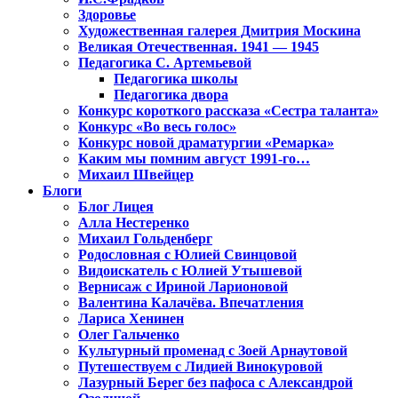
Здоровье
Художественная галерея Дмитрия Москина
Великая Отечественная. 1941 — 1945
Педагогика С. Артемьевой
Педагогика школы
Педагогика двора
Конкурс короткого рассказа «Сестра таланта»
Конкурс «Во весь голос»
Конкурс новой драматургии «Ремарка»
Каким мы помним август 1991-го…
Михаил Швейцер
Блоги
Блог Лицея
Алла Нестеренко
Михаил Гольденберг
Родословная с Юлией Свинцовой
Видоискатель с Юлией Утышевой
Вернисаж с Ириной Ларионовой
Валентина Калачёва. Впечатления
Лариса Хенинен
Олег Гальченко
Культурный променад с Зоей Арнаутовой
Путешествуем с Лидией Винокуровой
Лазурный Берег без пафоса с Александрой