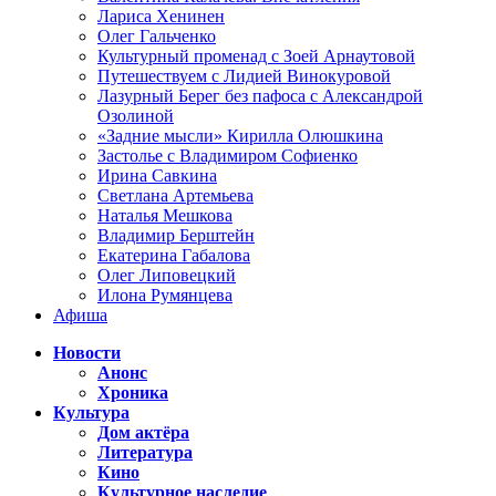
Лариса Хенинен
Олег Гальченко
Культурный променад с Зоей Арнаутовой
Путешествуем с Лидией Винокуровой
Лазурный Берег без пафоса с Александрой
Озолиной
«Задние мысли» Кирилла Олюшкина
Застолье с Владимиром Софиенко
Ирина Савкина
Светлана Артемьева
Наталья Мешкова
Владимир Берштейн
Екатерина Габалова
Олег Липовецкий
Илона Румянцева
Афиша
Новости
Анонс
Хроника
Культура
Дом актёра
Литература
Кино
Культурное наследие