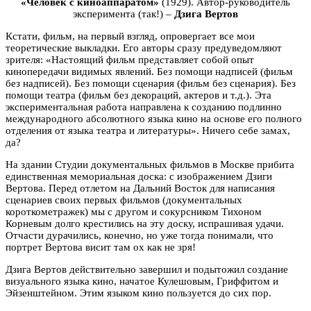
«Человек с киноаппаратом»
(1929). Автор-руководитель
эксперимента (так!) –
Дзига Вертов
Кстати, фильм, на первый взгляд, опровергает все мои
теоретические выкладки. Его авторы сразу предуведомляют
зрителя: «Настоящий фильм представляет собой опыт
кинопередачи видимых явлений. Без помощи надписей (фильм
без надписей). Без помощи сценария (фильм без сценария). Без
помощи театра (фильм без декораций, актеров и т.д.). Эта
экспериментальная работа направлена к созданию подлинно
международного абсолютного языка кино на основе его полного
отделения от языка театра и литературы». Ничего себе замах,
да?
На здании Студии документальных фильмов в Москве прибита
единственная мемориальная доска: с изображением Дзиги
Вертова. Перед отлетом на Дальний Восток для написания
сценариев своих первых фильмов (документальных
короткометражек) мы с другом и сокурсником Тихоном
Корневым долго крестились на эту доску, испрашивая удачи.
Отчасти дурачились, конечно, но уже тогда понимали, что
портрет Вертова висит там ох как не зря!
Дзига Вертов действительно завершил и подытожил создание
визуального языка кино, начатое Кулешовым, Гриффитом и
Эйзенштейном. Этим языком кино пользуется до сих пор.