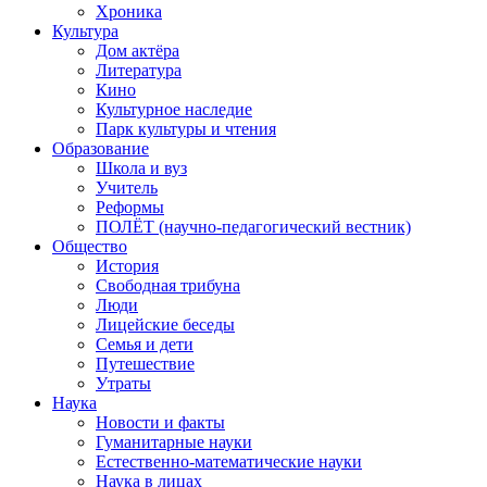
Хроника
Культура
Дом актёра
Литература
Кино
Культурное наследие
Парк культуры и чтения
Образование
Школа и вуз
Учитель
Реформы
ПОЛЁТ (научно-педагогический вестник)
Общество
История
Свободная трибуна
Люди
Лицейские беседы
Семья и дети
Путешествие
Утраты
Наука
Новости и факты
Гуманитарные науки
Естественно-математические науки
Наука в лицах