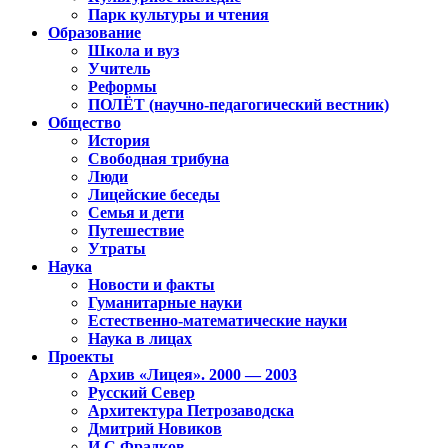
Парк культуры и чтения
Образование
Школа и вуз
Учитель
Реформы
ПОЛЁТ (научно-педагогический вестник)
Общество
История
Свободная трибуна
Люди
Лицейские беседы
Семья и дети
Путешествие
Утраты
Наука
Новости и факты
Гуманитарные науки
Естественно-математические науки
Наука в лицах
Проекты
Архив «Лицея». 2000 — 2003
Русский Север
Архитектура Петрозаводска
Дмитрий Новиков
И.С.Фрадков