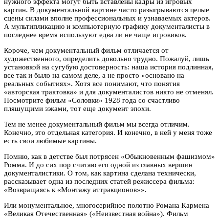
нужного эффекта могут быть вставлены кадры из игровых
картин. В документальной картине часто разыгрываются целые
сцены силами вполне профессиональных и узнаваемых актеров.
А мультипликацию и компьютерную графику документалисты в
последнее время используют едва ли не чаще игровиков.
Короче, чем документальный фильм отличается от
художественного, определить довольно трудно. Пожалуй, лишь
установкой на сугубую достоверность: наша история подлинная,
все так и было на самом деле, а не просто «основано на
реальных событиях». Хотя все понимают, что понятия
«авторская трактовка» и для документалистов никто не отменял.
Посмотрите фильм «Соловки» 1928 года со счастливо
пляшущими зэками, тот еще документ эпохи.
Тем не менее документальный фильм мы всегда отличим.
Конечно, это отдельная категория. И конечно, в ней у меня тоже
есть свои любимые картины.
Помню, как в детстве был потрясен «Обыкновенным фашизмом»
Ромма. И до сих пор считаю его одной из главных вершин
документалистики. О том, как картина сделана технически,
рассказывает одна из последних статей режиссера фильма:
«Возвращаясь к «Монтажу аттракционов»».
Или монументальное, многосерийное полотно Романа Кармена
«Великая Отечественная» («Неизвестная война»). Фильм