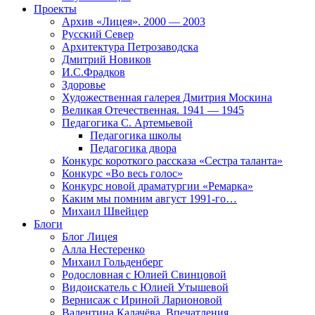
Проекты
Архив «Лицея». 2000 — 2003
Русский Север
Архитектура Петрозаводска
Дмитрий Новиков
И.С.Фрадков
Здоровье
Художественная галерея Дмитрия Москина
Великая Отечественная. 1941 — 1945
Педагогика С. Артемьевой
Педагогика школы
Педагогика двора
Конкурс короткого рассказа «Сестра таланта»
Конкурс «Во весь голос»
Конкурс новой драматургии «Ремарка»
Каким мы помним август 1991-го…
Михаил Швейцер
Блоги
Блог Лицея
Алла Нестеренко
Михаил Гольденберг
Родословная с Юлией Свинцовой
Видоискатель с Юлией Утышевой
Вернисаж с Ириной Ларионовой
Валентина Калачёва. Впечатления