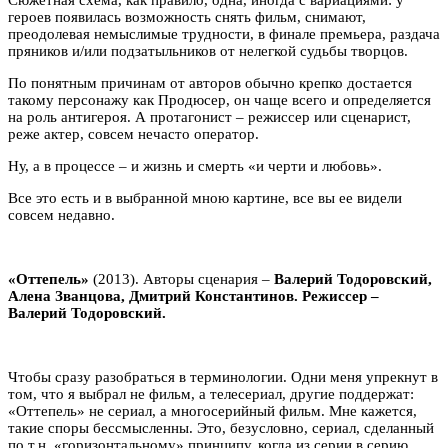
героев появилась возможность снять фильм, снимают,
преодолевая немыслимые трудности, в финале премьера, раздача
пряников и/или подзатыльников от нелегкой судьбы творцов.
По понятным причинам от авторов обычно крепко достается
такому персонажу как Продюсер, он чаще всего и определяется
на роль антигероя. А протагонист – режиссер или сценарист,
реже актер, совсем нечасто оператор.
Ну, а в процессе – и жизнь и смерть «и черти и любовь».
Все это есть и в выбранной мною картине, все вы ее видели
совсем недавно.
«Оттепель»
(2013). Авторы сценария –
Валерий Тодоровский,
Алена Званцова, Дмитрий Константинов. Режиссер –
Валерий Тодоровский
.
Чтобы сразу разобраться в терминологии. Одни меня упрекнут в
том, что я выбрал не фильм, а телесериал, другие поддержат:
«Оттепель» не сериал, а многосерийный фильм. Мне кажется,
такие споры бессмысленны. Это, безусловно, сериал, сделанный
по т.н. «горизонтальному» принципу, когда из серии в серию