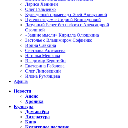
Лариса Хенинен
Олег Гальченко
Культурный променад с Зоей Арнаутовой
Путешествуем с Лидией Винокуровой
Лазурный Берег без пафоса с Александрой
Озолиной
«Задние мысли» Кирилла Олюшкина
Застолье с Владимиром Софиенко
Ирина Савкина
Светлана Артемьева
Наталья Мешкова
Владимир Берштейн
Екатерина Габалова
Олег Липовецкий
Илона Румянцева
Афиша
Новости
Анонс
Хроника
Культура
Дом актёра
Литература
Кино
Культурное наследие