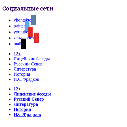
Социальные сети
vkontakte
twitter
youtube
zen-yandex
mail
12+
Лицейские беседы
Русский Север
Литература
История
И.С.Фрадков
12+
Лицейские беседы
Русский Север
Литература
История
И.С.Фрадков