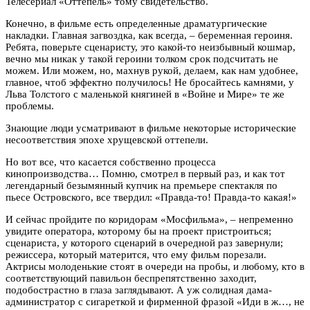
Телесериал «Оттепель» тому свидетельство.
Конечно, в фильме есть определенные драматургические
накладки. Главная загвоздка, как всегда, – беременная героиня.
Ребята, поверьте сценаристу, это какой-то неизбывный кошмар,
вечно мы никак у такой героини толком срок подсчитать не
можем. Или можем, но, махнув рукой, делаем, как нам удобнее,
главное, чтоб эффектно получилось! Не бросайтесь камнями, у
Льва Толстого с маленькой княгиней в «Войне и Мире» те же
проблемы.
Знающие люди усматривают в фильме некоторые исторические
несоответствия эпохе хрущевской оттепели.
Но вот все, что касается собственно процесса
кинопроизводства… Помню, смотрел в первый раз, и как тот
легендарный безымянный купчик на премьере спектакля по
пьесе Островского, все твердил: «Правда-то! Правда-то какая!»
И сейчас пройдите по коридорам «Мосфильма», – непременно
увидите оператора, которому бы на проект пристроиться;
сценариста, у которого сценарий в очередной раз завернули;
режиссера, который матерится, что ему фильм порезали.
Актрисы молоденькие стоят в очереди на пробы, и любому, кто в
соответствующий павильон беспрепятственно заходит,
подобострастно в глаза заглядывают. А уж солидная дама-
администратор с сигареткой и фирменной фразой «Иди в ж…, не