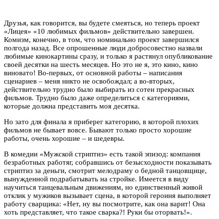
Друзья, как говорится, вы будете смеяться, но теперь проект
«Лицея» «10 любимых фильмов» действительно завершен.
Комизм, конечно, в том, что номинально проект завершился
полгода назад. Все опрошенные люди добросовестно назвали
любимые кинокартины сразу, и только я растянул опубликование
своей десятки на шесть месяцев. Но это не я, это кино, кино
виновато! Во-первых, от основной работы – написания
сценариев – меня никто не освобождал; а во-вторых,
действительно трудно было выбирать из сотен прекрасных
фильмов. Трудно было даже определиться с категориями,
которые должна представить моя десятка.
Но зато для финала я приберег категорию, в которой плохих
фильмов не бывает вовсе. Бывают только просто хорошие
работы, очень хорошие – и шедевры.
В комедии «Мужской стриптиз» есть такой эпизод: компания
безработных работяг, собравшись от безысходности показывать
стриптиз за деньги, смотрит мелодраму о бедной танцовщице,
вынужденной подрабатывать на стройке. Имеется в виду
научиться танцевальным движениям, но единственный живой
отклик у мужиков вызывает сцена, в которой героиня выполняет
работу сварщика: «Нет, ну вы посмотрите, как она варит! Она
хоть представляет, что такое сварка?! Руки бы оторвать!».