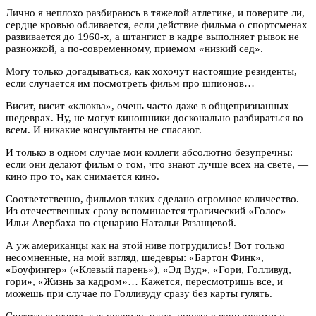
Лично я неплохо разбираюсь в тяжелой атлетике, и поверите ли,
сердце кровью обливается, если действие фильма о спортсменах
развивается до 1960-х, а штангист в кадре выполняет рывок не
разножкой, а по-современному, приемом «низкий сед».
Могу только догадываться, как хохочут настоящие резиденты,
если случается им посмотреть фильм про шпионов…
Висит, висит «клюква», очень часто даже в общепризнанных
шедеврах. Ну, не могут киношники досконально разбираться во
всем. И никакие консультанты не спасают.
И только в одном случае мои коллеги абсолютно безупречны:
если они делают фильм о том, что знают лучше всех на свете, —
кино про то, как снимается кино.
Соответственно, фильмов таких сделано огромное количество.
Из отечественных сразу вспоминается трагический «Голос»
Ильи Авербаха по сценарию Натальи Рязанцевой.
А уж американцы как на этой ниве потрудились! Вот только
несомненные, на мой взгляд, шедевры: «Бартон Финк»,
«Боуфингер» («Клевый парень»), «Эд Вуд», «Гори, Голливуд,
гори», «Жизнь за кадром»… Кажется, пересмотришь все, и
можешь при случае по Голливуду сразу без карты гулять.
Сюжетная схема, как правило, одна, иногда с вариациями: у