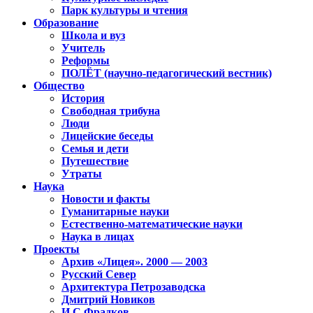
Парк культуры и чтения
Образование
Школа и вуз
Учитель
Реформы
ПОЛЁТ (научно-педагогический вестник)
Общество
История
Свободная трибуна
Люди
Лицейские беседы
Семья и дети
Путешествие
Утраты
Наука
Новости и факты
Гуманитарные науки
Естественно-математические науки
Наука в лицах
Проекты
Архив «Лицея». 2000 — 2003
Русский Север
Архитектура Петрозаводска
Дмитрий Новиков
И.С.Фрадков