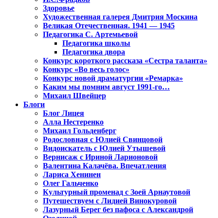
Здоровье
Художественная галерея Дмитрия Москина
Великая Отечественная. 1941 — 1945
Педагогика С. Артемьевой
Педагогика школы
Педагогика двора
Конкурс короткого рассказа «Сестра таланта»
Конкурс «Во весь голос»
Конкурс новой драматургии «Ремарка»
Каким мы помним август 1991-го…
Михаил Швейцер
Блоги
Блог Лицея
Алла Нестеренко
Михаил Гольденберг
Родословная с Юлией Свинцовой
Видоискатель с Юлией Утышевой
Вернисаж с Ириной Ларионовой
Валентина Калачёва. Впечатления
Лариса Хенинен
Олег Гальченко
Культурный променад с Зоей Арнаутовой
Путешествуем с Лидией Винокуровой
Лазурный Берег без пафоса с Александрой