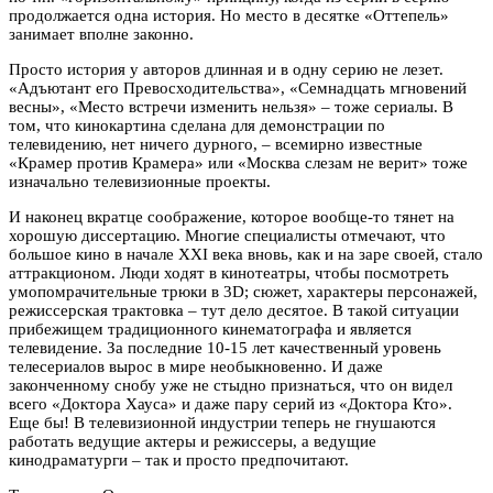
продолжается одна история. Но место в десятке «Оттепель»
занимает вполне законно.
Просто история у авторов длинная и в одну серию не лезет.
«Адъютант его Превосходительства», «Семнадцать мгновений
весны», «Место встречи изменить нельзя» – тоже сериалы. В
том, что кинокартина сделана для демонстрации по
телевидению, нет ничего дурного, – всемирно известные
«Крамер против Крамера» или «Москва слезам не верит» тоже
изначально телевизионные проекты.
И наконец вкратце соображение, которое вообще-то тянет на
хорошую диссертацию. Многие специалисты отмечают, что
большое кино в начале XXI века вновь, как и на заре своей, стало
аттракционом. Люди ходят в кинотеатры, чтобы посмотреть
умопомрачительные трюки в 3D; сюжет, характеры персонажей,
режиссерская трактовка – тут дело десятое. В такой ситуации
прибежищем традиционного кинематографа и является
телевидение. За последние 10-15 лет качественный уровень
телесериалов вырос в мире необыкновенно. И даже
законченному снобу уже не стыдно признаться, что он видел
всего «Доктора Хауса» и даже пару серий из «Доктора Кто».
Еще бы! В телевизионной индустрии теперь не гнушаются
работать ведущие актеры и режиссеры, а ведущие
кинодраматурги – так и просто предпочитают.