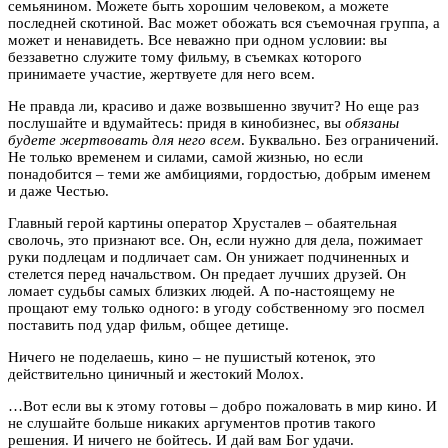
семьянином. Можете быть хорошим человеком, а можете
последней скотиной. Вас может обожать вся съемочная группа, а
может и ненавидеть. Все неважно при одном условии: вы
беззаветно служите тому фильму, в съемках которого
принимаете участие, жертвуете для него всем.
Не правда ли, красиво и даже возвышенно звучит? Но еще раз
послушайте и вдумайтесь: придя в кинобизнес, вы
обязаны
будете жертвовать для него всем
. Буквально. Без ограничений.
Не только временем и силами, самой жизнью, но если
понадобится – теми же амбициями, гордостью, добрым именем
и даже Честью.
Главный герой картины оператор Хрусталев – обаятельная
сволочь, это признают все. Он, если нужно для дела, пожимает
руки подлецам и подличает сам. Он унижает подчиненных и
стелется перед начальством. Он предает лучших друзей. Он
ломает судьбы самых близких людей. А по-настоящему не
прощают ему только одного: в угоду собственному эго посмел
поставить под удар фильм, общее детище.
Ничего не поделаешь, кино – не пушистый котенок, это
действительно циничный и жестокий Молох.
…Вот если вы к этому готовы – добро пожаловать в мир кино. И
не слушайте больше никаких аргументов против такого
решения. И ничего не бойтесь. И дай вам Бог удачи.