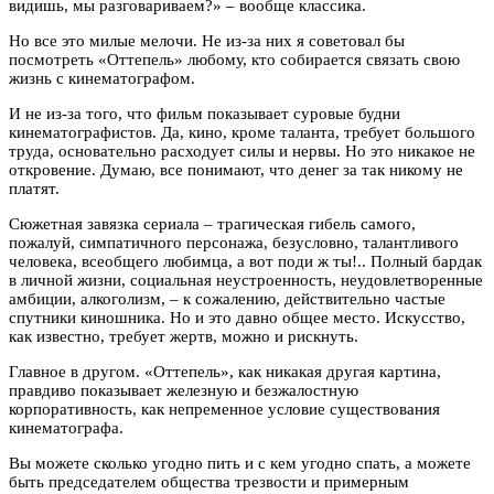
видишь, мы разговариваем?» – вообще классика.
Но все это милые мелочи. Не из-за них я советовал бы
посмотреть «Оттепель» любому, кто собирается связать свою
жизнь с кинематографом.
И не из-за того, что фильм показывает суровые будни
кинематографистов. Да, кино, кроме таланта, требует большого
труда, основательно расходует силы и нервы. Но это никакое не
откровение. Думаю, все понимают, что денег за так никому не
платят.
Сюжетная завязка сериала – трагическая гибель самого,
пожалуй, симпатичного персонажа, безусловно, талантливого
человека, всеобщего любимца, а вот поди ж ты!.. Полный бардак
в личной жизни, социальная неустроенность, неудовлетворенные
амбиции, алкоголизм, – к сожалению, действительно частые
спутники киношника. Но и это давно общее место. Искусство,
как известно, требует жертв, можно и рискнуть.
Главное в другом. «Оттепель», как никакая другая картина,
правдиво показывает железную и безжалостную
корпоративность, как непременное условие существования
кинематографа.
Вы можете сколько угодно пить и с кем угодно спать, а можете
быть председателем общества трезвости и примерным