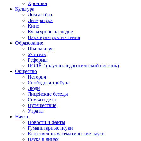
Хроника
Культура
Дом актёра
Литература
Кино
Культурное наследие
Парк культуры и чтения
Образование
Школа и вуз
Учитель
Реформы
ПОЛЁТ (научно-педагогический вестник)
Общество
История
Свободная трибуна
Люди
Лицейские беседы
Семья и дети
Путешествие
Утраты
Наука
Новости и факты
Гуманитарные науки
Естественно-математические науки
Наука в лицах