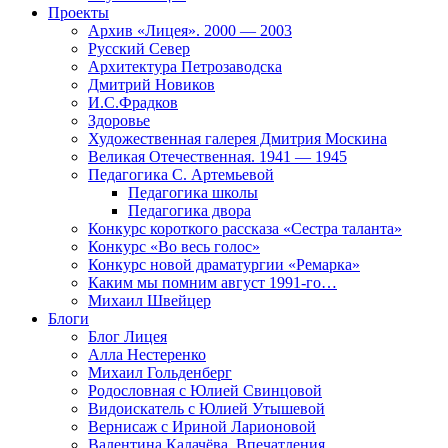
Проекты
Архив «Лицея». 2000 — 2003
Русский Север
Архитектура Петрозаводска
Дмитрий Новиков
И.С.Фрадков
Здоровье
Художественная галерея Дмитрия Москина
Великая Отечественная. 1941 — 1945
Педагогика С. Артемьевой
Педагогика школы
Педагогика двора
Конкурс короткого рассказа «Сестра таланта»
Конкурс «Во весь голос»
Конкурс новой драматургии «Ремарка»
Каким мы помним август 1991-го…
Михаил Швейцер
Блоги
Блог Лицея
Алла Нестеренко
Михаил Гольденберг
Родословная с Юлией Свинцовой
Видоискатель с Юлией Утышевой
Вернисаж с Ириной Ларионовой
Валентина Калачёва. Впечатления