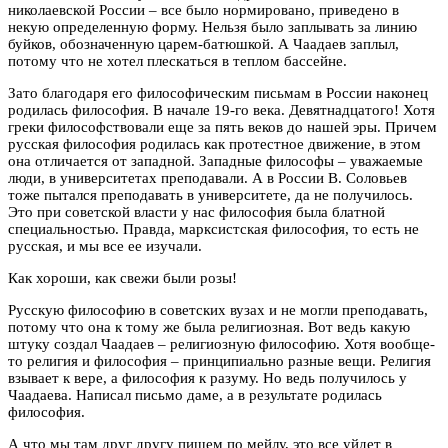
николаевской России – все было нормировано, приведено в
некую определенную форму. Нельзя было заплывать за линию
буйков, обозначенную царем-батюшкой. А Чаадаев заплыл,
потому что не хотел плескаться в теплом бассейне.
Зато благодаря его философическим письмам в России наконец
родилась философия. В начале 19-го века. Девятнадцатого! Хотя
греки философствовали еще за пять веков до нашей эры. Причем
русская философия родилась как протестное движение, в этом
она отличается от западной. Западные философы – уважаемые
люди, в университетах преподавали. А в России В. Соловьев
тоже пытался преподавать в университете, да не получилось.
Это при советской власти у нас философия была блатной
специальностью. Правда, марксистская философия, то есть не
русская, и мы все ее изучали.
Как хороши, как свежи были розы!
Русскую философию в советских вузах и не могли преподавать,
потому что она к тому же была религиозная. Вот ведь какую
штуку создал Чаадаев – религиозную философию. Хотя вообще-
то религия и философия – принципиально разные вещи. Религия
взывает к вере, а философия к разуму. Но ведь получилось у
Чаадаева. Написал письмо даме, а в результате родилась
философия.
А что мы там друг другу пишем по мейлу, это все уйдет в