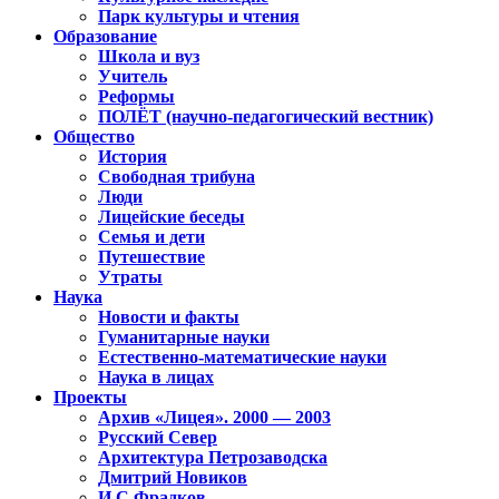
Парк культуры и чтения
Образование
Школа и вуз
Учитель
Реформы
ПОЛЁТ (научно-педагогический вестник)
Общество
История
Свободная трибуна
Люди
Лицейские беседы
Семья и дети
Путешествие
Утраты
Наука
Новости и факты
Гуманитарные науки
Естественно-математические науки
Наука в лицах
Проекты
Архив «Лицея». 2000 — 2003
Русский Север
Архитектура Петрозаводска
Дмитрий Новиков
И.С.Фрадков