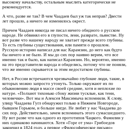
высокому начальству, остальным мыслить категорически не
рекомендуется.
А что, разве не так? В чем Чаадаев был уж так неправ? Двести
лет прошло, а ничего не изменилось окрест.
Причем Чаадаев никогда не писал ничего обидного о русском
народе. Не обвинял его в глупости, лени, разврате, пьянстве. Ну
вот разве что нашему народу не хватает прежде всего глубины.
То есть глубины существования, или памяти о прошлом.
Русскую историю написал для нас Карамзин, до него как будто
бы ничего и не было. И мы до сих пор наивно верим, что все
именно так и было, как написал Карамзин. Но, вероятно, именно
на это представители народа и обиделись, потому что не поняли,
что же именно скрывается за этим недостатком глубины.
Нет, в России встречаются чрезвычайно глубокие люди, такие, в
которых можно запросто утонуть. Только окружают их по
обыкновению люди в массе своей средние, хотя и неплохие по
натуре. «Ползают тихонько сбоку жизни тусклые, как тени,
человечки». Вот мы и Алексея Максимыча вспомнили. К слову,
улицу Чаадаева Гугл обнаружил только в Нижнем Новгороде,
бывшем Горьком, и больше нигде. Не любят у нас Чаадаева до
сих пор. Действительно, зачем вспоминать этого сумасшедшего.
Ну вот разве что как одного из прототипов Чацкого. Фамилии у
них одинаково начинаются. Хотя «Горе от ума» Грибоедов
закончил в 1824 году, а первое «Философическое письмо»