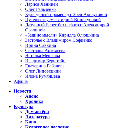
Лариса Хенинен
Олег Гальченко
Культурный променад с Зоей Арнаутовой
Путешествуем с Лидией Винокуровой
Лазурный Берег без пафоса с Александрой
Озолиной
«Задние мысли» Кирилла Олюшкина
Застолье с Владимиром Софиенко
Ирина Савкина
Светлана Артемьева
Наталья Мешкова
Владимир Берштейн
Екатерина Габалова
Олег Липовецкий
Илона Румянцева
Афиша
Новости
Анонс
Хроника
Культура
Дом актёра
Литература
Кино
Культурное наследие