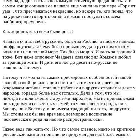
кому надо, доказать свою коммунистическую преданность. И в
самом конце социализма в школе еще учили на примере «Горя от
ума», что пресмыкаться некрасиво, но вскоре те, кто понял, что
на уроке надо говорить одно, а в жизни поступать совсем
наоборот, преуспели.
Как хороши, как свежи были розы!
Чаадаев считал себя русским, болел за Россию, а письмо написал
по-французски, так ему было привычнее, да и русским языком
владел он не в полной мере. Так было модно. И жить за границей
тоже. Вот даже оппонент Чаадаева славянофил Хомяков любил
за границей жить. И дети его лет до десяти по-русски не
говорили. Почему?
Потому что «одна из самых прискорбных особенностей нашей
своеобразной цивилизации состоит в том, что мы все еще
открываем истины, ставшие избитыми в других странах и даже у
народов, гораздо более нас отсталых. Дело в том, что мы
никогда не шли вместе с другими народами, мы не принадлежим
ни к одному из известных семейств человеческого рода, ни к
Западу, ни к Востоку, и не имеем традиций ни того, ни другого.
Мы стоим как бы вне времени, всемирное воспитание
человеческого рода на нас не распространилось».
Тяжко ведь так жить-то. Но что самое главное, никто из критиков
российской жизни и поныне не придумал для нас более емкого