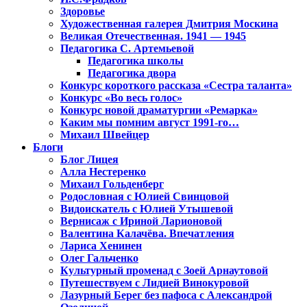
Здоровье
Художественная галерея Дмитрия Москина
Великая Отечественная. 1941 — 1945
Педагогика С. Артемьевой
Педагогика школы
Педагогика двора
Конкурс короткого рассказа «Сестра таланта»
Конкурс «Во весь голос»
Конкурс новой драматургии «Ремарка»
Каким мы помним август 1991-го…
Михаил Швейцер
Блоги
Блог Лицея
Алла Нестеренко
Михаил Гольденберг
Родословная с Юлией Свинцовой
Видоискатель с Юлией Утышевой
Вернисаж с Ириной Ларионовой
Валентина Калачёва. Впечатления
Лариса Хенинен
Олег Гальченко
Культурный променад с Зоей Арнаутовой
Путешествуем с Лидией Винокуровой
Лазурный Берег без пафоса с Александрой