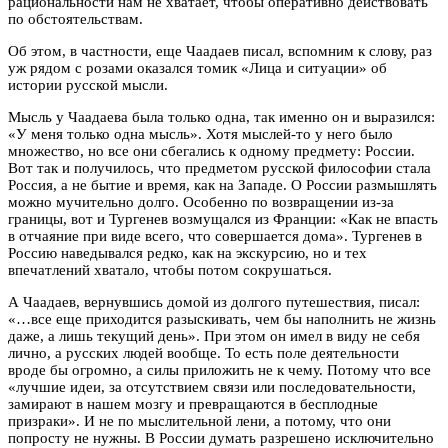
рациональности нам не хватает, чтобы оперативно действовать
по обстоятельствам.
Об этом, в частности, еще Чаадаев писал, вспомним к слову, раз
уж рядом с розами оказался томик «Лица и ситуации» об
истории русской мысли.
Мысль у Чаадаева была только одна, так именно он и выразился:
«У меня только одна мысль». Хотя мыслей-то у него было
множество, но все они сбегались к одному предмету: России.
Вот так и получилось, что предметом русской философии стала
Россия, а не бытие и время, как на Западе. О России размышлять
можно мучительно долго. Особенно по возвращении из-за
границы, вот и Тургенев возмущался из Франции: «Как не впасть
в отчаяние при виде всего, что совершается дома». Тургенев в
Россию наведывался редко, как на экскурсию, но и тех
впечатлений хватало, чтобы потом сокрушаться.
А Чаадаев, вернувшись домой из долгого путешествия, писал:
«…все еще приходится разыскивать, чем бы наполнить не жизнь
даже, а лишь текущий день». При этом он имел в виду не себя
лично, а русских людей вообще. То есть поле деятельности
вроде бы огромно, а силы приложить не к чему. Потому что все
«лучшие идеи, за отсутствием связи или последовательности,
замирают в нашем мозгу и превращаются в бесплодные
призраки». И не по мыслительной лени, а потому, что они
попросту не нужны. В России думать разрешено исключительно