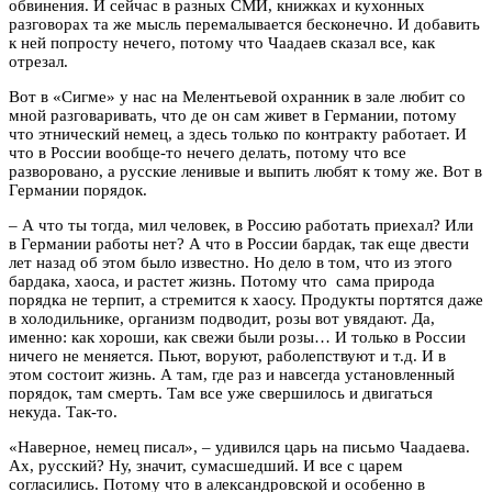
обвинения. И сейчас в разных СМИ, книжках и кухонных
разговорах та же мысль перемалывается бесконечно. И добавить
к ней попросту нечего, потому что Чаадаев сказал все, как
отрезал.
Вот в «Сигме» у нас на Мелентьевой охранник в зале любит со
мной разговаривать, что де он сам живет в Германии, потому
что этнический немец, а здесь только по контракту работает. И
что в России вообще-то нечего делать, потому что все
разворовано, а русские ленивые и выпить любят к тому же. Вот в
Германии порядок.
– А что ты тогда, мил человек, в Россию работать приехал? Или
в Германии работы нет? А что в России бардак, так еще двести
лет назад об этом было известно. Но дело в том, что из этого
бардака, хаоса, и растет жизнь. Потому что сама природа
порядка не терпит, а стремится к хаосу. Продукты портятся даже
в холодильнике, организм подводит, розы вот увядают. Да,
именно: как хороши, как свежи были розы… И только в России
ничего не меняется. Пьют, воруют, раболепствуют и т.д. И в
этом состоит жизнь. А там, где раз и навсегда установленный
порядок, там смерть. Там все уже свершилось и двигаться
некуда. Так-то.
«Наверное, немец писал», – удивился царь на письмо Чаадаева.
Ах, русский? Ну, значит, сумасшедший. И все с царем
согласились. Потому что в александровской и особенно в