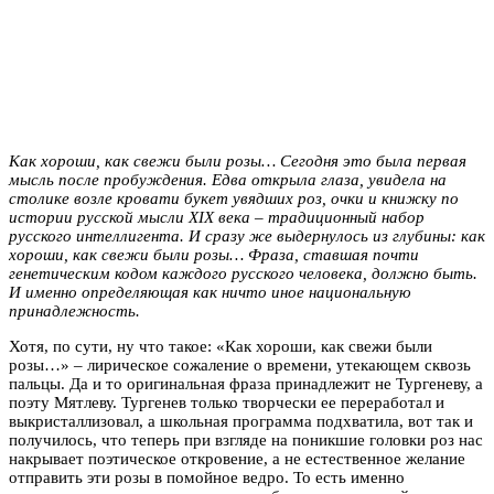
Как хороши, как свежи были розы… Сегодня это была первая
мысль после пробуждения. Едва открыла глаза, увидела на
столике возле кровати букет увядших роз, очки и книжку по
истории русской мысли ХIХ века – традиционный набор
русского интеллигента. И сразу же выдернулось из глубины: как
хороши, как свежи были розы… Фраза, ставшая почти
генетическим кодом каждого русского человека, должно быть.
И именно определяющая как ничто иное национальную
принадлежность.
Хотя, по сути, ну что такое: «Как хороши, как свежи были
розы…» – лирическое сожаление о времени, утекающем сквозь
пальцы. Да и то оригинальная фраза принадлежит не Тургеневу, а
поэту Мятлеву. Тургенев только творчески ее переработал и
выкристаллизовал, а школьная программа подхватила, вот так и
получилось, что теперь при взгляде на поникшие головки роз нас
накрывает поэтическое откровение, а не естественное желание
отправить эти розы в помойное ведро. То есть именно