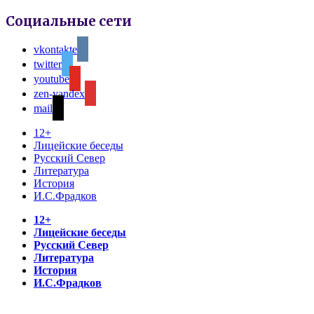
Социальные сети
vkontakte
twitter
youtube
zen-yandex
mail
12+
Лицейские беседы
Русский Север
Литература
История
И.С.Фрадков
12+
Лицейские беседы
Русский Север
Литература
История
И.С.Фрадков