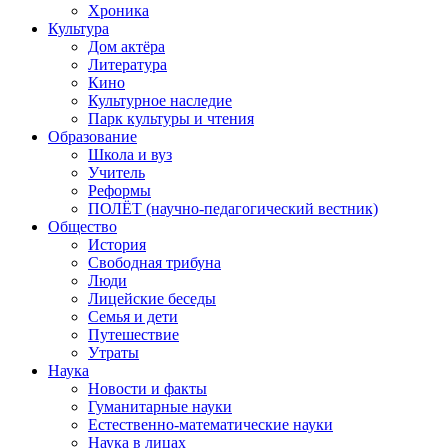
Хроника
Культура
Дом актёра
Литература
Кино
Культурное наследие
Парк культуры и чтения
Образование
Школа и вуз
Учитель
Реформы
ПОЛЁТ (научно-педагогический вестник)
Общество
История
Свободная трибуна
Люди
Лицейские беседы
Семья и дети
Путешествие
Утраты
Наука
Новости и факты
Гуманитарные науки
Естественно-математические науки
Наука в лицах