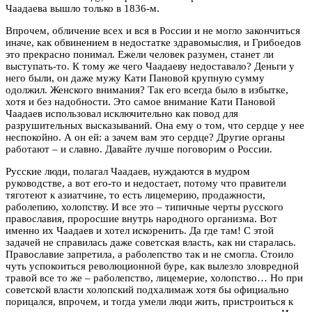
Чаадаева вышло только в 1836-м.
Впрочем, обличение всех и вся в России и не могло закончиться
иначе, как обвинением в недостатке здравомыслия, и Грибоедов
это прекрасно понимал. Ежели человек разумен, станет ли
выступать-то. К тому же чего Чаадаеву недоставало? Деньги у
него были, он даже мужу Кати Пановой крупную сумму
одолжил. Женского внимания? Так его всегда было в избытке,
хотя и без надобности. Это самое внимание Кати Пановой
Чаадаев использовал исключительно как повод для
разрушительных высказываний. Она ему о том, что сердце у нее
неспокойно. А он ей: а зачем вам это сердце? Другие органы
работают – и славно. Давайте лучше поговорим о России.
Русские люди, полагал Чаадаев, нуждаются в мудром
руководстве, а вот его-то и недостает, потому что правители
тяготеют к азиатчине, то есть лицемерию, продажности,
раболепию, холопству. И все это – типичные черты русского
православия, проросшие внутрь народного организма. Вот
именно их Чаадаев и хотел искоренить. Да где там! С этой
задачей не справилась даже советская власть, как ни старалась.
Православие запретила, а раболепство так и не смогла. Стоило
чуть успокоиться революционной буре, как вылезло зловредной
травой все то же – раболепство, лицемерие, холопство… Но при
советской власти холопский подхалимаж хотя бы официально
порицался, впрочем, и тогда умели люди жить, пристроиться к