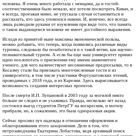
человека. Я очень много работала с немцами, да и гостей-
соотечественников было немало, все хотели посмотреть Кивач, и
я всегда, проезжая мимо, не упускала случая остановиться и
рассказать, кто здесь упокоился навеки. И, конечно, все всегда
лишь разводили руками от изумления при виде того, что память
о таком выдающемся человеке не имеет достойного выражения.
Исходя из принятой ныне максимы экономической пользы,
можно добавить, что теперь, когда появились различные виды
туризма, следовало бы позаботиться и о такой ветви, как научно-
познавательный туризм. А если бы еще наш университет принял
идею похлопотать о присвоении ему имени знаменитого
ученого, для чего наличествуют несомненные предпосылки, то в
Косалму стали бы приезжать многочисленные гости и из
университета, в том числе участники Фортунатовских чтений,
проводимых с 2018 года, и из Карелии. Здесь вырисовывается
возможность создания интересных проектов.
После смерти И.П. Лупановой в 2003 году за могилой никто
больше не следил и не ухаживал. Правда, несколько лет назад
состоялся выезд студентов ПетрГУ на воскресник, и могилу
прибрали, но, к сожалению, это была одноразовая акция.
Сейчас просиял луч надежды в отношении оформления и
облагораживания этого захоронения. Дело в том, что
петрозаводчанка Екатерина Лобастова, ведя архивный поиск
интересующих ее документов, ознакомилась и с историей жизни