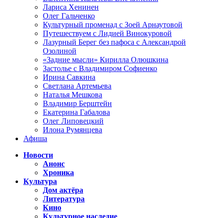
Лариса Хенинен
Олег Гальченко
Культурный променад с Зоей Арнаутовой
Путешествуем с Лидией Винокуровой
Лазурный Берег без пафоса с Александрой
Озолиной
«Задние мысли» Кирилла Олюшкина
Застолье с Владимиром Софиенко
Ирина Савкина
Светлана Артемьева
Наталья Мешкова
Владимир Берштейн
Екатерина Габалова
Олег Липовецкий
Илона Румянцева
Афиша
Новости
Анонс
Хроника
Культура
Дом актёра
Литература
Кино
Культурное наследие