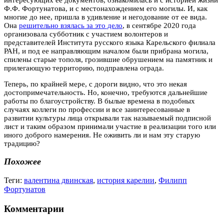
Ф.Ф. Фортунатова, и с местонахождением его могилы. И, как
многие до нее, пришла в удивление и негодование от ее вида.
Она
решительно взялась за это дело
, в сентябре 2020 года
организовала субботник с участием волонтеров и
представителей Института русского языка Карельского филиала
РАН, и под ее направляющим началом были прибрана могила,
спилены старые тополя, грозившие обрушением на памятник и
прилегающую территорию, подправлена ограда.
Теперь, по крайней мере, с дороги видно, что это некая
достопримечательность. Но, конечно, требуются дальнейшие
работы по благоустройству. В былые времена в подобных
случаях коллеги по профессии и все заинтересованные в
развитии культуры лица открывали так называемый подписной
лист и таким образом принимали участие в реализации того или
иного доброго намерения. Не оживить ли и нам эту старую
традицию?
Похожее
Теги:
валентина двинская
,
история карелии
,
Филипп
Фортунатов
Комментарии