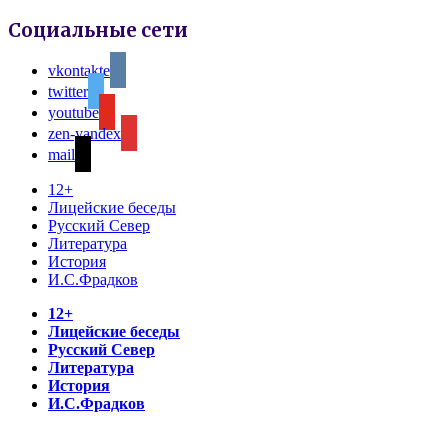
Социальные сети
vkontakte
twitter
youtube
zen-yandex
mail
12+
Лицейские беседы
Русский Север
Литература
История
И.С.Фрадков
12+
Лицейские беседы
Русский Север
Литература
История
И.С.Фрадков