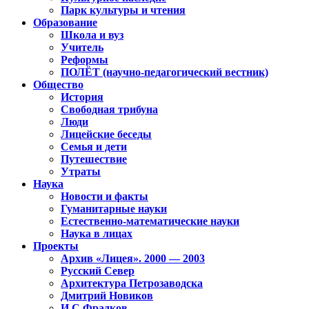
Парк культуры и чтения
Образование
Школа и вуз
Учитель
Реформы
ПОЛЁТ (научно-педагогический вестник)
Общество
История
Свободная трибуна
Люди
Лицейские беседы
Семья и дети
Путешествие
Утраты
Наука
Новости и факты
Гуманитарные науки
Естественно-математические науки
Наука в лицах
Проекты
Архив «Лицея». 2000 — 2003
Русский Север
Архитектура Петрозаводска
Дмитрий Новиков
И.С.Фрадков