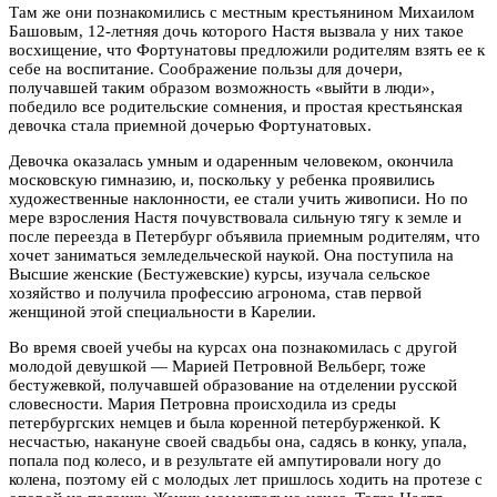
Там же они познакомились с местным крестьянином Михаилом
Башовым, 12-летняя дочь которого Настя вызвала у них такое
восхищение, что Фортунатовы предложили родителям взять ее к
себе на воспитание. Соображение пользы для дочери,
получавшей таким образом возможность «выйти в люди»,
победило все родительские сомнения, и простая крестьянская
девочка стала приемной дочерью Фортунатовых.
Девочка оказалась умным и одаренным человеком, окончила
московскую гимназию, и, поскольку у ребенка проявились
художественные наклонности, ее стали учить живописи. Но по
мере взросления Настя почувствовала сильную тягу к земле и
после переезда в Петербург объявила приемным родителям, что
хочет заниматься земледельческой наукой. Она поступила на
Высшие женские (Бестужевские) курсы, изучала сельское
хозяйство и получила профессию агронома, став первой
женщиной этой специальности в Карелии.
Во время своей учебы на курсах она познакомилась с другой
молодой девушкой — Марией Петровной Вельберг, тоже
бестужевкой, получавшей образование на отделении русской
словесности. Мария Петровна происходила из среды
петербургских немцев и была коренной петербурженкой. К
несчастью, накануне своей свадьбы она, садясь в конку, упала,
попала под колесо, и в результате ей ампутировали ногу до
колена, поэтому ей с молодых лет пришлось ходить на протезе с