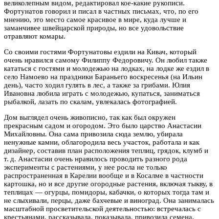
великолепным видом, редактировал кое-какие рукописи.
Фортунатов говорил и писал в частных письмах, что, по его
мнению, это место самое красивое в мире, куда лучше и
заманчивее швейцарской природы, но все удовольствие
отравляют комары.
Со своими гостями Фортунатовы ездили на Кивач, который
очень нравился самому Филиппу Федоровичу. Он любил также
кататься с гостями и молодежью на лодках, на лодке же ездил в
село Намоево на праздники Бараньего воскресенья (на Ильин
день), часто ходил гулять в лес, а также за грибами. Юлия
Ивановна любила играть с молодежью, купаться, заниматься
рыбалкой, лазать по скалам, увлекалась фотографией.
Дом выглядел очень живописно, так как был окружен
прекрасным садом и огородом. Это было царство Анастасии
Михайловны. Она сама привозила сюда землю, убирала
ненужные камни, облагородила весь участок, работала и как
дизайнер, составив план расположения теплиц, грядок, клумб и
т. д. Анастасии очень нравилось проводить разного рода
эксперименты с растениями, у нее росла не только
распространенная в Карелии вообще и в Косалме в частности
картошка, но и все другие огородные растения, включая тыкву, в
теплицах — огурцы, помидоры, кабачки, о которых тогда там и
не слыхивали, перцы, даже бахчевые и виноград. Она занималась
масштабной просветительской деятельностью: встречалась с
крестьянами, рассказывала, показывала, привозила семена,