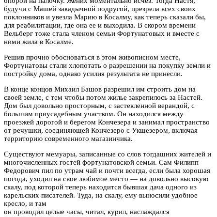
опорой на палочку. Жених моментально исчез. Тогда Настя,
будучи с Машей закадычной подругой, презрела всех своих
поклонников и увезла Марию в Косалму, как теперь сказали бы,
для реабилитации, где она ее и выходила. В скором времени
Вельберг тоже стала членом семьи Фортунатовых и вместе с
ними жила в Косалме.
Решив прочно обосноваться в этом живописном месте,
Фортунатовы стали хлопотать о разрешении на покупку земли и
постройку дома, однако усилия результата не принесли.
В конце концов Михаил Башов разрешил им строить дом на
своей земле, с тем чтобы потом жилье закрепилось за Настей.
Дом был довольно просторным, с застекленной верандой, с
большим приусадебным участком. Он находился между
проезжей дорогой и берегом Кончезера и занимал пространство
от речушки, соединяющей Кончезеро с Укшезером, включая
территорию современного магазинчика.
Существуют мемуары, записанные со слов тогдашних жителей и
многочисленных гостей фортунатовской семьи. Сам Филипп
Федорович пил по утрам чай и почти всегда, если была хорошая
погода, уходил на свое любимое место — на довольно высокую
скалу, под которой теперь находится бывшая дача одного из
карельских писателей. Туда, на скалу, ему выносили удобное
кресло, и там
он проводил целые часы, читал, курил, наслаждался