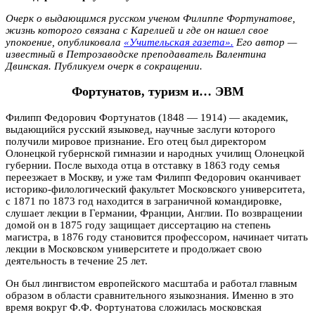
Очерк о выдающимся русском ученом Филиппе Фортунатове,
жизнь которого связана с Карелией и где он нашел свое
упокоение, опубликовала
«Учительская газета».
Его автор —
известный в Петрозаводске преподаватель Валентина
Двинская. Публикуем очерк в сокращении.
Фортунатов, туризм и… ЭВМ
Филипп Федорович Фортунатов (1848 — 1914) — академик,
выдающийся русский языковед, научные заслуги которого
получили мировое признание. Его отец был директором
Олонецкой губернской гимназии и народных училищ Олонецкой
губернии. После выхода отца в отставку в 1863 году семья
переезжает в Москву, и уже там Филипп Федорович оканчивает
историко-филологический факультет Московского университета,
с 1871 по 1873 год находится в заграничной командировке,
слушает лекции в Германии, Франции, Англии. По возвращении
домой он в 1875 году защищает диссертацию на степень
магистра, в 1876 году становится профессором, начинает читать
лекции в Московском университете и продолжает свою
деятельность в течение 25 лет.
Он был лингвистом европейского масштаба и работал главным
образом в области сравнительного языкознания. Именно в это
время вокруг Ф.Ф. Фортунатова сложилась московская