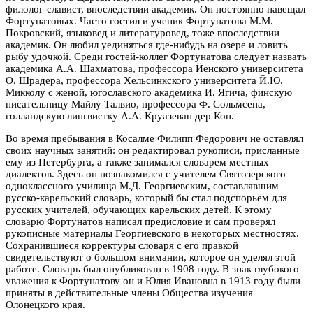
филолог-славист, впоследствии академик. Он постоянно навещал
Фортунатовых. Часто гостил и ученик Фортунатова М.М.
Покровский, языковед и литературовед, тоже впоследствии
академик. Он любил уединяться где-нибудь на озере и ловить
рыбу удочкой. Среди гостей-коллег Фортунатова следует назвать
академика А.А. Шахматова, профессора Йенского университета
О. Шрадера, профессора Хельсинкского университета Й.Ю.
Микколу с женой, югославского академика И. Ягича, финскую
писательницу Майлу Талвио, профессора Ф. Сольмсена,
голландскую лингвистку А.А. Круазеван дер Коп.
Во время пребывания в Косалме Филипп Федорович не оставлял
своих научных занятий: он редактировал рукописи, присланные
ему из Петербурга, а также занимался словарем местных
диалектов. Здесь он познакомился с учителем Святозерского
одноклассного училища М.Д. Георгиевским, составлявшим
русско-карельский словарь, который бы стал подспорьем для
русских учителей, обучающих карельских детей. К этому
словарю Фортунатов написал предисловие и сам проверял
рукописные материалы Георгиевского в некоторых местностях.
Сохранившиеся корректуры словаря с его правкой
свидетельствуют о большом внимании, которое он уделял этой
работе. Словарь был опубликован в 1908 году. В знак глубокого
уважения к Фортунатову он и Юлия Ивановна в 1913 году были
приняты в действительные члены Общества изучения
Олонецкого края.