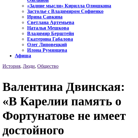
Озолиной
«Задние мысли» Кирилла Олюшкина
Застолье с Владимиром Софиенко
Ирина Савкина
Светлана Артемьева
Наталья Мешкова
Владимир Берштейн
Екатерина Габалова
Олег Липовецкий
Илона Румянцева
Афиша
История
,
Люди
,
Общество
Валентина Двинская:
«В Карелии память о
Фортунатове не имеет
достойного