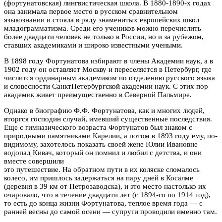
(фортунатовская) лингвистическая школа. В 1880-1890-х годах
она занимала первое место в русском сравнительном
языкознании и стояла в ряду знаменитых европейских школ
младограмматизма. Среди его учеников можно перечислить
более двадцати человек не только в России, но и за рубежом,
ставших академиками и широко известными учеными.
В 1898 году Фортунатова избирают в члены Академии наук, а в
1902 году он оставляет Москву и переселяется в Петербург, где
числится ординарным академиком по отделению русского языка
и словесности СанктПетербургской академии наук. С этих пор
академик живет преимущественно в Северной Пальмире.
Однако в биографию Ф.Ф. Фортунатова, как и многих людей,
вторгся господин случай, имевший существенные последствия.
Еще с гимназического возраста Фортунатов был знаком с
природными памятниками Карелии, а потом в 1893 году ему, по-
видимому, захотелось показать своей жене Юлии Ивановне
водопад Кивач, который он помнил и любил с детства, и они
вместе совершили
это путешествие. На обратном пути в их коляске сломалось
колесо, им пришлось задержаться на пару дней в Косалме
(деревня в 39 км от Петрозаводска), и это место настолько их
очаровало, что в течение двадцати лет (с 1894-го по 1914 год),
то есть до конца жизни Фортунатова, теплое время года — с
ранней весны до самой осени — супруги проводили именно там.