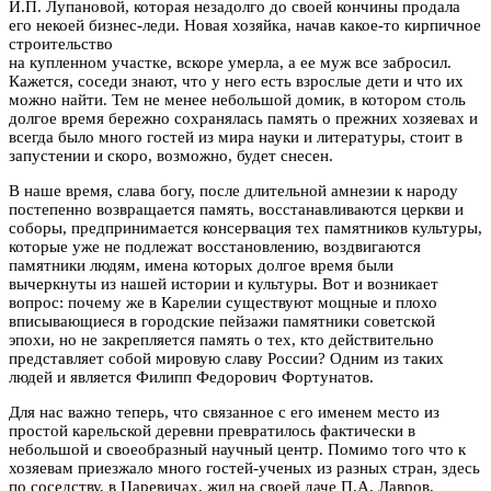
И.П. Лупановой, которая незадолго до своей кончины продала
его некоей бизнес-леди. Новая хозяйка, начав какое-то кирпичное
строительство
на купленном участке, вскоре умерла, а ее муж все забросил.
Кажется, соседи знают, что у него есть взрослые дети и что их
можно найти. Тем не менее небольшой домик, в котором столь
долгое время бережно сохранялась память о прежних хозяевах и
всегда было много гостей из мира науки и литературы, стоит в
запустении и скоро, возможно, будет снесен.
В наше время, слава богу, после длительной амнезии к народу
постепенно возвращается память, восстанавливаются церкви и
соборы, предпринимается консервация тех памятников культуры,
которые уже не подлежат восстановлению, воздвигаются
памятники людям, имена которых долгое время были
вычеркнуты из нашей истории и культуры. Вот и возникает
вопрос: почему же в Карелии существуют мощные и плохо
вписывающиеся в городские пейзажи памятники советской
эпохи, но не закрепляется память о тех, кто действительно
представляет собой мировую славу России? Одним из таких
людей и является Филипп Федорович Фортунатов.
Для нас важно теперь, что связанное с его именем место из
простой карельской деревни превратилось фактически в
небольшой и своеобразный научный центр. Помимо того что к
хозяевам приезжало много гостей-ученых из разных стран, здесь
по соседству, в Царевичах, жил на своей даче П.А. Лавров,