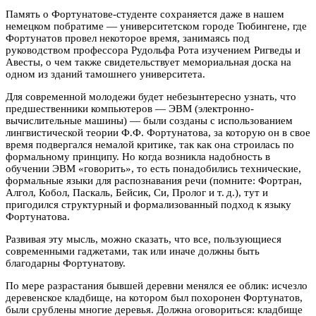
Память о Фортунатове-студенте сохраняется даже в нашем
немецком побратиме — университетском городе Тюбингене, где
Фортунатов провел некоторое время, занимаясь под
руководством профессора Рудольфа Рота изучением Ригведы и
Авесты, о чем также свидетельствует мемориальная доска на
одном из зданий тамошнего университета.
Для современной молодежи будет небезынтересно узнать, что
предшественники компьютеров — ЭВМ (электронно-
вычислительные машины) — были созданы с использованием
лингвистической теории Ф.Ф. Фортунатова, за которую он в свое
время подвергался немалой критике, так как она строилась по
формальному принципу. Но когда возникла надобность в
обучении ЭВМ «говорить», то есть понадобились технические,
формальные языки для распознавания речи (помните: Фортран,
Алгол, Кобол, Паскаль, Бейсик, Си, Пролог и т. д.), тут и
пригодился структурный и формализованный подход к языку
Фортунатова.
Развивая эту мысль, можно сказать, что все, пользующиеся
современными гаджетами, так или иначе должны быть
благодарны Фортунатову.
По мере разрастания бывшей деревни менялся ее облик: исчезло
деревенское кладбище, на котором был похоронен Фортунатов,
были срублены многие деревья. Должна оговориться: кладбище