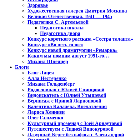
Здоровье
Художественная галерея Дмитрия Москина
Великая Отечественная. 1941 — 1945
Педагогика С. Артемьевой
Педагогика школы
Педагогика двора
Конкурс короткого рассказа «Сестра таланта»
Конкурс «Во весь голос»
Конкурс новой драматургии «Ремарка»
Каким мы помним август 1991-го…
Михаил Швейцер
Блоги
Блог Лицея
Алла Нестеренко
Михаил Гольденберг
Родословная с Юлией Свинцовой
Видоискатель с Юлией Утышевой
Вернисаж с Ириной Ларионовой
Валентина Калачёва. Впечатления
Лариса Хенинен
Олег Гальченко
Культурный променад с Зоей Арнаутовой
Путешествуем с Лидией Винокуровой
Лазурный Берег без пафоса с Александрой