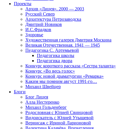
Проекты
Архив «Лицея». 2000 — 2003
Русский Север
Архитектура Петрозаводска
Дмитрий Новиков
И.С.Фрадков
Здоровье
Художественная галерея Дмитрия Москина
Великая Отечественная. 1941 — 1945
Педагогика С. Артемьевой
Педагогика школы
Педагогика двора
Конкурс короткого рассказа «Сестра таланта»
Конкурс «Во весь голос»
Конкурс новой драматургии «Ремарка»
Каким мы помним август 1991-го…
Михаил Швейцер
Блоги
Блог Лицея
Алла Нестеренко
Михаил Гольденберг
Родословная с Юлией Свинцовой
Видоискатель с Юлией Утышевой
Вернисаж с Ириной Ларионовой
Валентина Калачёва. Впечатления