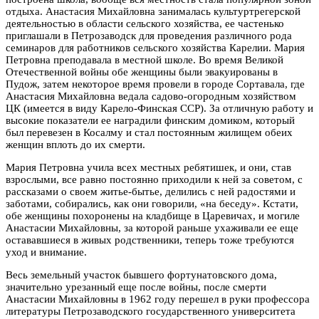
отдыха. Анастасия Михайловна занималась культуртрегерской
деятельностью в области сельского хозяйства, ее частенько
приглашали в Петрозаводск для проведения различного рода
семинаров для работников сельского хозяйства Карелии. Мария
Петровна преподавала в местной школе. Во время Великой
Отечественной войны обе женщины были эвакуированы в
Пудож, затем некоторое время провели в городе Сортавала, где
Анастасия Михайловна ведала садово-огородным хозяйством
ЦК (имеется в виду Карело-Финская ССР). За отличную работу и
высокие показатели ее наградили финским домиком, который
был перевезен в Косалму и стал постоянным жилищем обеих
женщин вплоть до их смерти.
Мария Петровна учила всех местных ребятишек, и они, став
взрослыми, все равно постоянно приходили к ней за советом, с
рассказами о своем житье-бытье, делились с ней радостями и
заботами, собирались, как они говорили, «на беседу». Кстати,
обе женщины похоронены на кладбище в Царевичах, и могиле
Анастасии Михайловны, за которой раньше ухаживали ее еще
остававшиеся в живых родственники, теперь тоже требуются
уход и внимание.
Весь земельный участок бывшего фортунатовского дома,
значительно урезанный еще после войны, после смерти
Анастасии Михайловны в 1962 году перешел в руки профессора
литературы Петрозаводского государственного университета