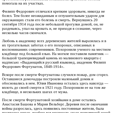
помогала на их участках.
Филипп Федорович отличался крепким здоровьем, никогда не
болел. Тем более неожиданным и оглушительным ударом для
окружающих стали его болезнь и смерть. Вернувшись 20
сентября 1914 года после небольшой прогулки домой, он, не
раздеваясь, упал на кровать и, не приходя в сознание, через
несколько часов скончался.
Любовь к академику всех деревенских жителей выразилась и в
их трогательных заботах о его похоронах, описанных в
воспоминаниях современников. Похоронили ученого на местном
кладбище под большой елью. На могиле поставили памятник —
большой трапециевидный камень из малинового кварцита с
надписью: «Выдающийся русский языковед, академик Филипп
Федорович Фортунатов, 1848-1914».
Вскоре после смерти Фортунатова случился пожар, дом сгорел.
Оставшиеся домочадцы построили маленький домик и
обосновались в нем. Юлия Ивановна осталась здесь навсегда —
вплоть до своей смерти в 1921 году. Похоронили ее на том же
кладбище, в нескольких шагах от мужа.
После смерти Фортунатовой хозяйками в доме остались
Анастасия Башова и Мария Вельберг. Деревня после окончания
войны разрослась, здесь появились постоянные жители, была
построена школа, вообще вся местность стала популярной зоной