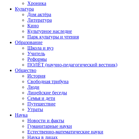
Хроника
Культура
Дом актёра
Литература
Кино
Культурное наследие
Парк культуры и чтения
Образование
Школа и вуз
Учитель
Реформы
ПОЛЁТ (научно-педагогический вестник)
Общество
История
Свободная трибуна
Люди
Лицейские беседы
Семья и дети
Путешествие
Утраты
Наука
Новости и факты
Гуманитарные науки
Естественно-математические науки
Наука в лицах