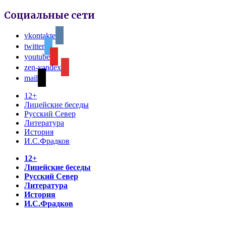
Социальные сети
vkontakte
twitter
youtube
zen-yandex
mail
12+
Лицейские беседы
Русский Север
Литература
История
И.С.Фрадков
12+
Лицейские беседы
Русский Север
Литература
История
И.С.Фрадков