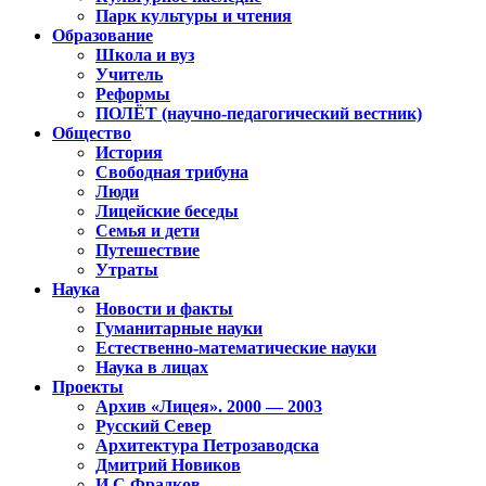
Парк культуры и чтения
Образование
Школа и вуз
Учитель
Реформы
ПОЛЁТ (научно-педагогический вестник)
Общество
История
Свободная трибуна
Люди
Лицейские беседы
Семья и дети
Путешествие
Утраты
Наука
Новости и факты
Гуманитарные науки
Естественно-математические науки
Наука в лицах
Проекты
Архив «Лицея». 2000 — 2003
Русский Север
Архитектура Петрозаводска
Дмитрий Новиков
И.С.Фрадков