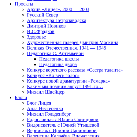
Проекты
Архив «Лицея». 2000 — 2003
Русский Север
Архитектура Петрозаводска
Дмитрий Новиков
И.С.Фрадков
Здоровье
Художественная галерея Дмитрия Москина
Великая Отечественная. 1941 — 1945
Педагогика С. Артемьевой
Педагогика школы
Педагогика двора
Конкурс короткого рассказа «Сестра таланта»
Конкурс «Во весь голос»
Конкурс новой драматургии «Ремарка»
Каким мы помним август 1991-го…
Михаил Швейцер
Блоги
Блог Лицея
Алла Нестеренко
Михаил Гольденберг
Родословная с Юлией Свинцовой
Видоискатель с Юлией Утышевой
Вернисаж с Ириной Ларионовой
Валентина Калачёва. Впечатления