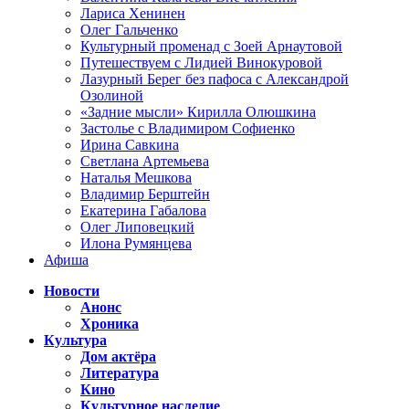
Лариса Хенинен
Олег Гальченко
Культурный променад с Зоей Арнаутовой
Путешествуем с Лидией Винокуровой
Лазурный Берег без пафоса с Александрой
Озолиной
«Задние мысли» Кирилла Олюшкина
Застолье с Владимиром Софиенко
Ирина Савкина
Светлана Артемьева
Наталья Мешкова
Владимир Берштейн
Екатерина Габалова
Олег Липовецкий
Илона Румянцева
Афиша
Новости
Анонс
Хроника
Культура
Дом актёра
Литература
Кино
Культурное наследие