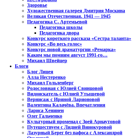
Здоровье
Художественная галерея Дмитрия Москина
Великая Отечественная. 1941 — 1945
Педагогика С. Артемьевой
Педагогика школы
Педагогика двора
Конкурс короткого рассказа «Сестра таланта»
Конкурс «Во весь голос»
Конкурс новой драматургии «Ремарка»
Каким мы помним август 1991-го…
Михаил Швейцер
Блоги
Блог Лицея
Алла Нестеренко
Михаил Гольденберг
Родословная с Юлией Свинцовой
Видоискатель с Юлией Утышевой
Вернисаж с Ириной Ларионовой
Валентина Калачёва. Впечатления
Лариса Хенинен
Олег Гальченко
Культурный променад с Зоей Арнаутовой
Путешествуем с Лидией Винокуровой
Лазурный Берег без пафоса с Александрой