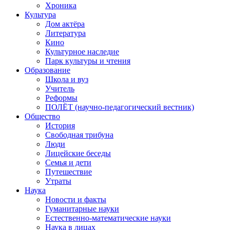
Хроника
Культура
Дом актёра
Литература
Кино
Культурное наследие
Парк культуры и чтения
Образование
Школа и вуз
Учитель
Реформы
ПОЛЁТ (научно-педагогический вестник)
Общество
История
Свободная трибуна
Люди
Лицейские беседы
Семья и дети
Путешествие
Утраты
Наука
Новости и факты
Гуманитарные науки
Естественно-математические науки
Наука в лицах