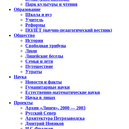
Парк культуры и чтения
Образование
Школа и вуз
Учитель
Реформы
ПОЛЁТ (научно-педагогический вестник)
Общество
История
Свободная трибуна
Люди
Лицейские беседы
Семья и дети
Путешествие
Утраты
Наука
Новости и факты
Гуманитарные науки
Естественно-математические науки
Наука в лицах
Проекты
Архив «Лицея». 2000 — 2003
Русский Север
Архитектура Петрозаводска
Дмитрий Новиков
И.С.Фрадков