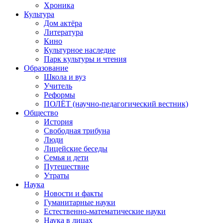
Хроника
Культура
Дом актёра
Литература
Кино
Культурное наследие
Парк культуры и чтения
Образование
Школа и вуз
Учитель
Реформы
ПОЛЁТ (научно-педагогический вестник)
Общество
История
Свободная трибуна
Люди
Лицейские беседы
Семья и дети
Путешествие
Утраты
Наука
Новости и факты
Гуманитарные науки
Естественно-математические науки
Наука в лицах