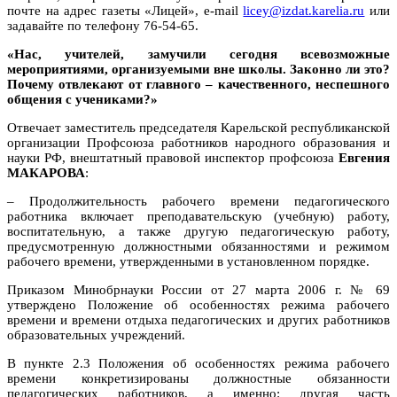
почте на адрес газеты «Лицей», e-mail
licey@izdat.karelia.ru
или
задавайте по телефону 76-54-65.
«Нас, учителей, замучили сегодня всевозможные
мероприятиями, организуемыми вне школы. Законно ли это?
Почему отвлекают от главного – качественного, неспешного
общения с учениками?»
Отвечает заместитель председателя Карельской республиканской
организации Профсоюза работников народного образования и
науки РФ, внештатный правовой инспектор профсоюза
Евгения
МАКАРОВА
:
– Продолжительность рабочего времени педагогического
работника включает преподавательскую (учебную) работу,
воспитательную, а также другую педагогическую работу,
предусмотренную должностными обязанностями и режимом
рабочего времени, утвержденными в установленном порядке.
Приказом Минобрнауки России от 27 марта 2006 г. № 69
утверждено Положение об особенностях режима рабочего
времени и времени отдыха педагогических и других работников
образовательных учреждений.
В пункте 2.3 Положения об особенностях режима рабочего
времени конкретизированы должностные обязанности
педагогических работников, а именно: другая часть