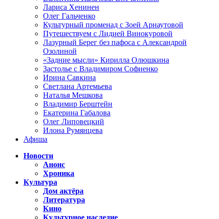
Лариса Хенинен
Олег Гальченко
Культурный променад с Зоей Арнаутовой
Путешествуем с Лидией Винокуровой
Лазурный Берег без пафоса с Александрой
Озолиной
«Задние мысли» Кирилла Олюшкина
Застолье с Владимиром Софиенко
Ирина Савкина
Светлана Артемьева
Наталья Мешкова
Владимир Берштейн
Екатерина Габалова
Олег Липовецкий
Илона Румянцева
Афиша
Новости
Анонс
Хроника
Культура
Дом актёра
Литература
Кино
Культурное наследие