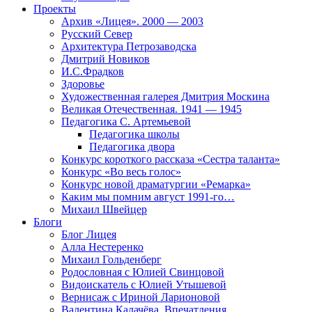
Проекты
Архив «Лицея». 2000 — 2003
Русский Север
Архитектура Петрозаводска
Дмитрий Новиков
И.С.Фрадков
Здоровье
Художественная галерея Дмитрия Москина
Великая Отечественная. 1941 — 1945
Педагогика С. Артемьевой
Педагогика школы
Педагогика двора
Конкурс короткого рассказа «Сестра таланта»
Конкурс «Во весь голос»
Конкурс новой драматургии «Ремарка»
Каким мы помним август 1991-го…
Михаил Швейцер
Блоги
Блог Лицея
Алла Нестеренко
Михаил Гольденберг
Родословная с Юлией Свинцовой
Видоискатель с Юлией Утышевой
Вернисаж с Ириной Ларионовой
Валентина Калачёва. Впечатления