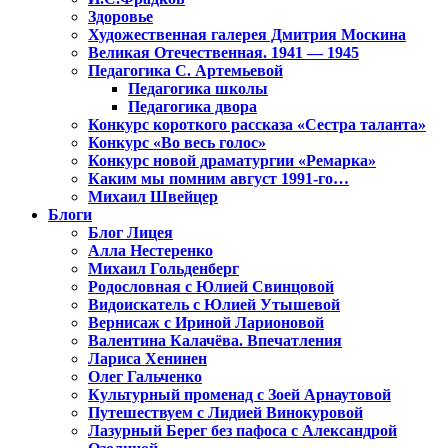
Здоровье
Художественная галерея Дмитрия Москина
Великая Отечественная. 1941 — 1945
Педагогика С. Артемьевой
Педагогика школы
Педагогика двора
Конкурс короткого рассказа «Сестра таланта»
Конкурс «Во весь голос»
Конкурс новой драматургии «Ремарка»
Каким мы помним август 1991-го…
Михаил Швейцер
Блоги
Блог Лицея
Алла Нестеренко
Михаил Гольденберг
Родословная с Юлией Свинцовой
Видоискатель с Юлией Утышевой
Вернисаж с Ириной Ларионовой
Валентина Калачёва. Впечатления
Лариса Хенинен
Олег Гальченко
Культурный променад с Зоей Арнаутовой
Путешествуем с Лидией Винокуровой
Лазурный Берег без пафоса с Александрой