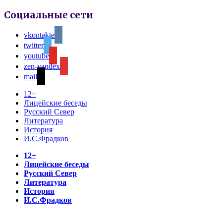
Социальные сети
vkontakte
twitter
youtube
zen-yandex
mail
12+
Лицейские беседы
Русский Север
Литература
История
И.С.Фрадков
12+
Лицейские беседы
Русский Север
Литература
История
И.С.Фрадков