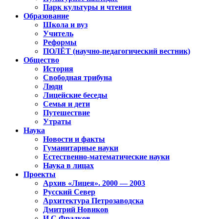
Парк культуры и чтения
Образование
Школа и вуз
Учитель
Реформы
ПОЛЁТ (научно-педагогический вестник)
Общество
История
Свободная трибуна
Люди
Лицейские беседы
Семья и дети
Путешествие
Утраты
Наука
Новости и факты
Гуманитарные науки
Естественно-математические науки
Наука в лицах
Проекты
Архив «Лицея». 2000 — 2003
Русский Север
Архитектура Петрозаводска
Дмитрий Новиков
И.С.Фрадков