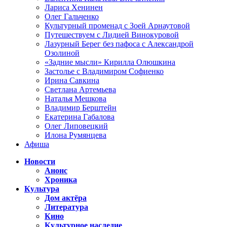
Лариса Хенинен
Олег Гальченко
Культурный променад с Зоей Арнаутовой
Путешествуем с Лидией Винокуровой
Лазурный Берег без пафоса с Александрой
Озолиной
«Задние мысли» Кирилла Олюшкина
Застолье с Владимиром Софиенко
Ирина Савкина
Светлана Артемьева
Наталья Мешкова
Владимир Берштейн
Екатерина Габалова
Олег Липовецкий
Илона Румянцева
Афиша
Новости
Анонс
Хроника
Культура
Дом актёра
Литература
Кино
Культурное наследие