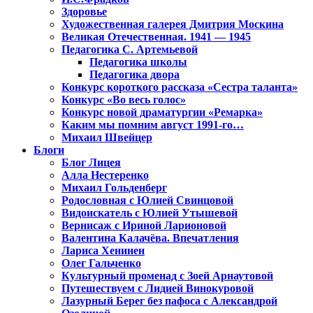
Здоровье
Художественная галерея Дмитрия Москина
Великая Отечественная. 1941 — 1945
Педагогика С. Артемьевой
Педагогика школы
Педагогика двора
Конкурс короткого рассказа «Сестра таланта»
Конкурс «Во весь голос»
Конкурс новой драматургии «Ремарка»
Каким мы помним август 1991-го…
Михаил Швейцер
Блоги
Блог Лицея
Алла Нестеренко
Михаил Гольденберг
Родословная с Юлией Свинцовой
Видоискатель с Юлией Утышевой
Вернисаж с Ириной Ларионовой
Валентина Калачёва. Впечатления
Лариса Хенинен
Олег Гальченко
Культурный променад с Зоей Арнаутовой
Путешествуем с Лидией Винокуровой
Лазурный Берег без пафоса с Александрой