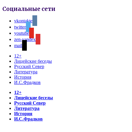
Социальные сети
vkontakte
twitter
youtube
zen-yandex
mail
12+
Лицейские беседы
Русский Север
Литература
История
И.С.Фрадков
12+
Лицейские беседы
Русский Север
Литература
История
И.С.Фрадков