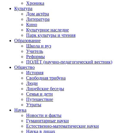
Хроника
Культура
Дом актёра
Литература
Кино
Культурное наследие
Парк культуры и чтения
Образование
Школа и вуз
Учитель
Реформы
ПОЛЁТ (научно-педагогический вестник)
Общество
История
Свободная трибуна
Люди
Лицейские беседы
Семья и дети
Путешествие
Утраты
Наука
Новости и факты
Гуманитарные науки
Естественно-математические науки
Наука в лицах