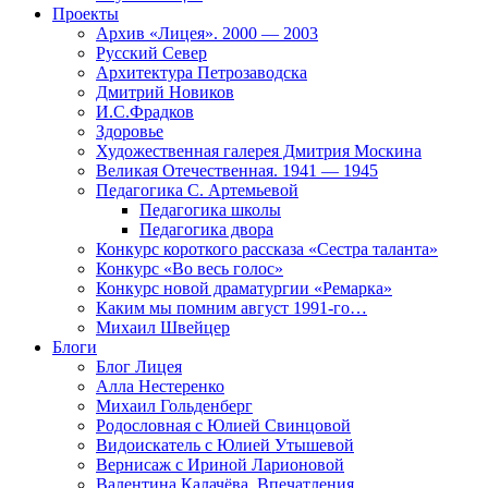
Проекты
Архив «Лицея». 2000 — 2003
Русский Север
Архитектура Петрозаводска
Дмитрий Новиков
И.С.Фрадков
Здоровье
Художественная галерея Дмитрия Москина
Великая Отечественная. 1941 — 1945
Педагогика С. Артемьевой
Педагогика школы
Педагогика двора
Конкурс короткого рассказа «Сестра таланта»
Конкурс «Во весь голос»
Конкурс новой драматургии «Ремарка»
Каким мы помним август 1991-го…
Михаил Швейцер
Блоги
Блог Лицея
Алла Нестеренко
Михаил Гольденберг
Родословная с Юлией Свинцовой
Видоискатель с Юлией Утышевой
Вернисаж с Ириной Ларионовой
Валентина Калачёва. Впечатления