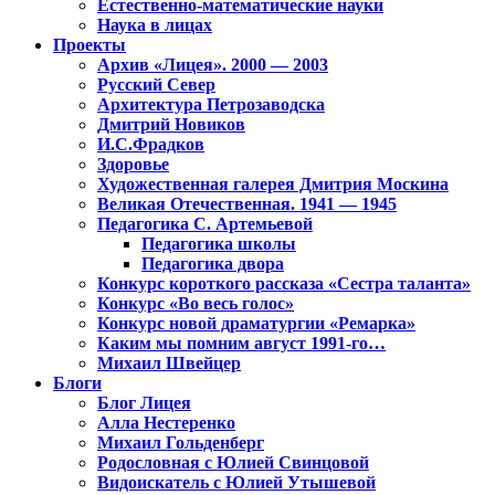
Естественно-математические науки
Наука в лицах
Проекты
Архив «Лицея». 2000 — 2003
Русский Север
Архитектура Петрозаводска
Дмитрий Новиков
И.С.Фрадков
Здоровье
Художественная галерея Дмитрия Москина
Великая Отечественная. 1941 — 1945
Педагогика С. Артемьевой
Педагогика школы
Педагогика двора
Конкурс короткого рассказа «Сестра таланта»
Конкурс «Во весь голос»
Конкурс новой драматургии «Ремарка»
Каким мы помним август 1991-го…
Михаил Швейцер
Блоги
Блог Лицея
Алла Нестеренко
Михаил Гольденберг
Родословная с Юлией Свинцовой
Видоискатель с Юлией Утышевой