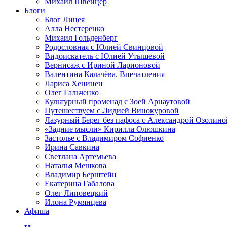
Михаил Швейцер
Блоги
Блог Лицея
Алла Нестеренко
Михаил Гольденберг
Родословная с Юлией Свинцовой
Видоискатель с Юлией Утышевой
Вернисаж с Ириной Ларионовой
Валентина Калачёва. Впечатления
Лариса Хенинен
Олег Гальченко
Культурный променад с Зоей Арнаутовой
Путешествуем с Лидией Винокуровой
Лазурный Берег без пафоса с Александрой Озолино
«Задние мысли» Кирилла Олюшкина
Застолье с Владимиром Софиенко
Ирина Савкина
Светлана Артемьева
Наталья Мешкова
Владимир Берштейн
Екатерина Габалова
Олег Липовецкий
Илона Румянцева
Афиша