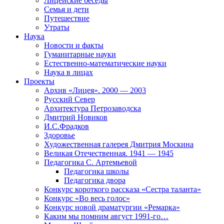
Лицейские беседы
Семья и дети
Путешествие
Утраты
Наука
Новости и факты
Гуманитарные науки
Естественно-математические науки
Наука в лицах
Проекты
Архив «Лицея». 2000 — 2003
Русский Север
Архитектура Петрозаводска
Дмитрий Новиков
И.С.Фрадков
Здоровье
Художественная галерея Дмитрия Москина
Великая Отечественная. 1941 — 1945
Педагогика С. Артемьевой
Педагогика школы
Педагогика двора
Конкурс короткого рассказа «Сестра таланта»
Конкурс «Во весь голос»
Конкурс новой драматургии «Ремарка»
Каким мы помним август 1991-го…