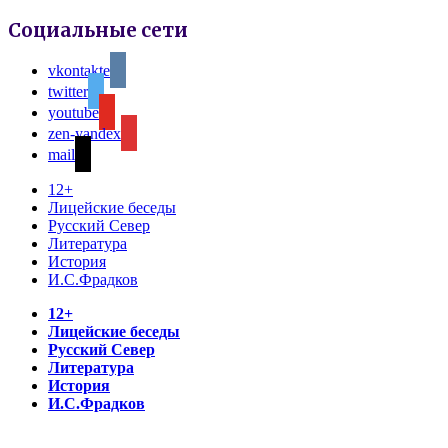
Социальные сети
vkontakte
twitter
youtube
zen-yandex
mail
12+
Лицейские беседы
Русский Север
Литература
История
И.С.Фрадков
12+
Лицейские беседы
Русский Север
Литература
История
И.С.Фрадков