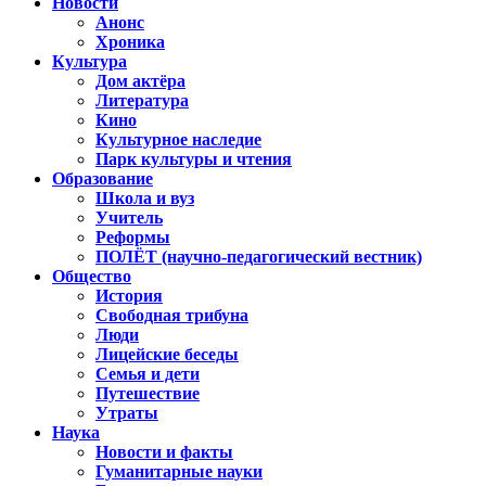
Новости
Анонс
Хроника
Культура
Дом актёра
Литература
Кино
Культурное наследие
Парк культуры и чтения
Образование
Школа и вуз
Учитель
Реформы
ПОЛЁТ (научно-педагогический вестник)
Общество
История
Свободная трибуна
Люди
Лицейские беседы
Семья и дети
Путешествие
Утраты
Наука
Новости и факты
Гуманитарные науки