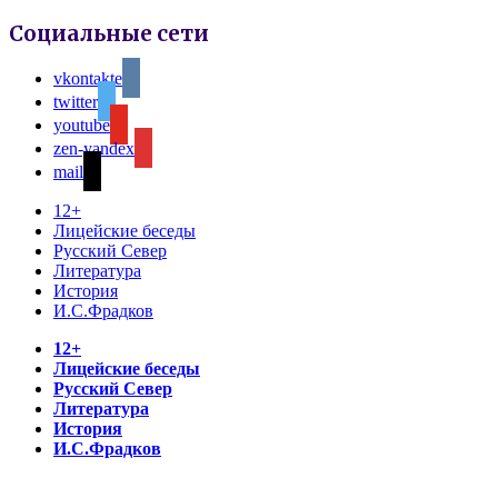
Социальные сети
vkontakte
twitter
youtube
zen-yandex
mail
12+
Лицейские беседы
Русский Север
Литература
История
И.С.Фрадков
12+
Лицейские беседы
Русский Север
Литература
История
И.С.Фрадков