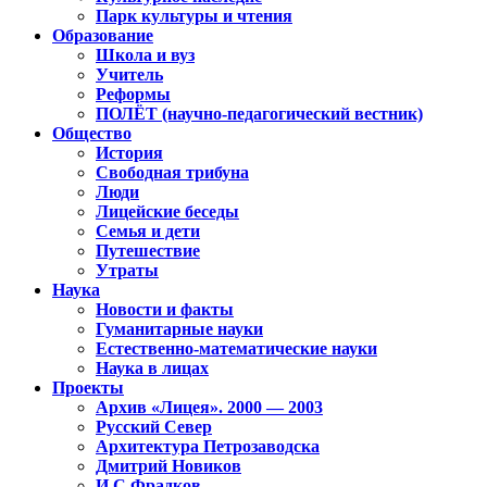
Парк культуры и чтения
Образование
Школа и вуз
Учитель
Реформы
ПОЛЁТ (научно-педагогический вестник)
Общество
История
Свободная трибуна
Люди
Лицейские беседы
Семья и дети
Путешествие
Утраты
Наука
Новости и факты
Гуманитарные науки
Естественно-математические науки
Наука в лицах
Проекты
Архив «Лицея». 2000 — 2003
Русский Север
Архитектура Петрозаводска
Дмитрий Новиков
И.С.Фрадков