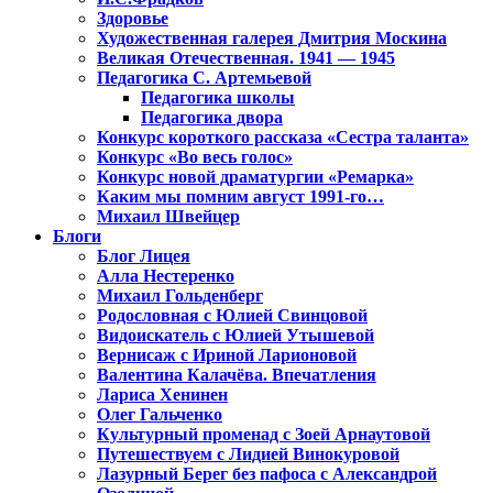
Здоровье
Художественная галерея Дмитрия Москина
Великая Отечественная. 1941 — 1945
Педагогика С. Артемьевой
Педагогика школы
Педагогика двора
Конкурс короткого рассказа «Сестра таланта»
Конкурс «Во весь голос»
Конкурс новой драматургии «Ремарка»
Каким мы помним август 1991-го…
Михаил Швейцер
Блоги
Блог Лицея
Алла Нестеренко
Михаил Гольденберг
Родословная с Юлией Свинцовой
Видоискатель с Юлией Утышевой
Вернисаж с Ириной Ларионовой
Валентина Калачёва. Впечатления
Лариса Хенинен
Олег Гальченко
Культурный променад с Зоей Арнаутовой
Путешествуем с Лидией Винокуровой
Лазурный Берег без пафоса с Александрой