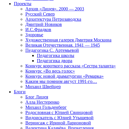
Проекты
Архив «Лицея». 2000 — 2003
Русский Север
Архитектура Петрозаводска
Дмитрий Новиков
И.С.Фрадков
Здоровье
Художественная галерея Дмитрия Москина
Великая Отечественная. 1941 — 1945
Педагогика С. Артемьевой
Педагогика школы
Педагогика двора
Конкурс короткого рассказа «Сестра таланта»
Конкурс «Во весь голос»
Конкурс новой драматургии «Ремарка»
Каким мы помним август 1991-го…
Михаил Швейцер
Блоги
Блог Лицея
Алла Нестеренко
Михаил Гольденберг
Родословная с Юлией Свинцовой
Видоискатель с Юлией Утышевой
Вернисаж с Ириной Ларионовой
Валентина Калачёва. Впечатления