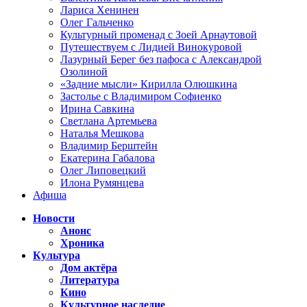
Лариса Хенинен
Олег Гальченко
Культурный променад с Зоей Арнаутовой
Путешествуем с Лидией Винокуровой
Лазурный Берег без пафоса с Александрой
Озолиной
«Задние мысли» Кирилла Олюшкина
Застолье с Владимиром Софиенко
Ирина Савкина
Светлана Артемьева
Наталья Мешкова
Владимир Берштейн
Екатерина Габалова
Олег Липовецкий
Илона Румянцева
Афиша
Новости
Анонс
Хроника
Культура
Дом актёра
Литература
Кино
Культурное наследие