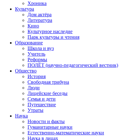
Хроника
Культура
Дом актёра
Литература
Кино
Культурное наследие
Парк культуры и чтения
Образование
Школа и вуз
Учитель
Реформы
ПОЛЁТ (научно-педагогический вестник)
Общество
История
Свободная трибуна
Люди
Лицейские беседы
Семья и дети
Путешествие
Утраты
Наука
Новости и факты
Гуманитарные науки
Естественно-математические науки
Наука в лицах