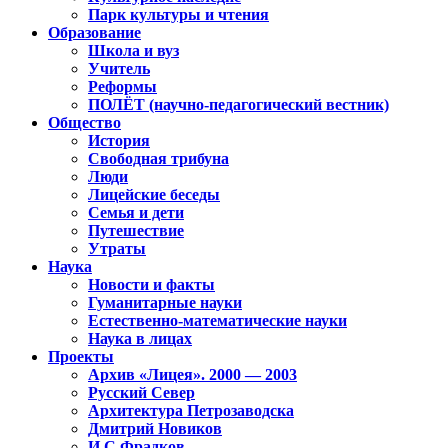
Парк культуры и чтения
Образование
Школа и вуз
Учитель
Реформы
ПОЛЁТ (научно-педагогический вестник)
Общество
История
Свободная трибуна
Люди
Лицейские беседы
Семья и дети
Путешествие
Утраты
Наука
Новости и факты
Гуманитарные науки
Естественно-математические науки
Наука в лицах
Проекты
Архив «Лицея». 2000 — 2003
Русский Север
Архитектура Петрозаводска
Дмитрий Новиков
И.С.Фрадков