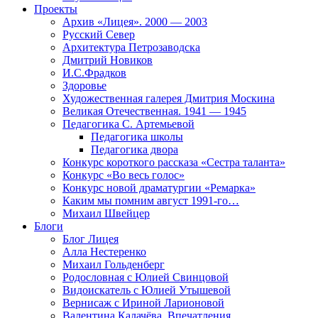
Проекты
Архив «Лицея». 2000 — 2003
Русский Север
Архитектура Петрозаводска
Дмитрий Новиков
И.С.Фрадков
Здоровье
Художественная галерея Дмитрия Москина
Великая Отечественная. 1941 — 1945
Педагогика С. Артемьевой
Педагогика школы
Педагогика двора
Конкурс короткого рассказа «Сестра таланта»
Конкурс «Во весь голос»
Конкурс новой драматургии «Ремарка»
Каким мы помним август 1991-го…
Михаил Швейцер
Блоги
Блог Лицея
Алла Нестеренко
Михаил Гольденберг
Родословная с Юлией Свинцовой
Видоискатель с Юлией Утышевой
Вернисаж с Ириной Ларионовой
Валентина Калачёва. Впечатления