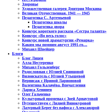
Здоровье
Художественная галерея Дмитрия Москина
Великая Отечественная. 1941 — 1945
Педагогика С. Артемьевой
Педагогика школы
Педагогика двора
Конкурс короткого рассказа «Сестра таланта»
Конкурс «Во весь голос»
Конкурс новой драматургии «Ремарка»
Каким мы помним август 1991-го…
Михаил Швейцер
Блоги
Блог Лицея
Алла Нестеренко
Михаил Гольденберг
Родословная с Юлией Свинцовой
Видоискатель с Юлией Утышевой
Вернисаж с Ириной Ларионовой
Валентина Калачёва. Впечатления
Лариса Хенинен
Олег Гальченко
Культурный променад с Зоей Арнаутовой
Путешествуем с Лидией Винокуровой
Лазурный Берег без пафоса с Александрой