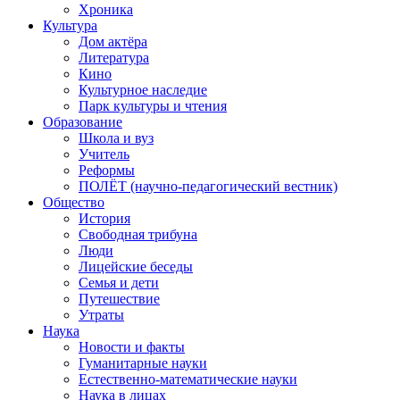
Хроника
Культура
Дом актёра
Литература
Кино
Культурное наследие
Парк культуры и чтения
Образование
Школа и вуз
Учитель
Реформы
ПОЛЁТ (научно-педагогический вестник)
Общество
История
Свободная трибуна
Люди
Лицейские беседы
Семья и дети
Путешествие
Утраты
Наука
Новости и факты
Гуманитарные науки
Естественно-математические науки
Наука в лицах