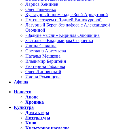
Лариса Хенинен
Олег Гальченко
Культурный променад с Зоей Арнаутовой
Путешествуем с Лидией Винокуровой
Лазурный Берег без пафоса с Александрой
Озолиной
«Задние мысли» Кирилла Олюшкина
Застолье с Владимиром Софиенко
Ирина Савкина
Светлана Артемьева
Наталья Мешкова
Владимир Берштейн
Екатерина Габалова
Олег Липовецкий
Илона Румянцева
Афиша
Новости
Анонс
Хроника
Культура
Дом актёра
Литература
Кино
Культурное наследие