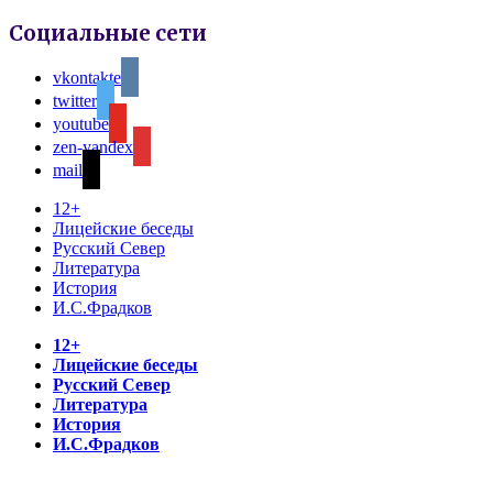
Социальные сети
vkontakte
twitter
youtube
zen-yandex
mail
12+
Лицейские беседы
Русский Север
Литература
История
И.С.Фрадков
12+
Лицейские беседы
Русский Север
Литература
История
И.С.Фрадков