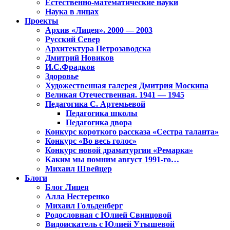
Естественно-математические науки
Наука в лицах
Проекты
Архив «Лицея». 2000 — 2003
Русский Север
Архитектура Петрозаводска
Дмитрий Новиков
И.С.Фрадков
Здоровье
Художественная галерея Дмитрия Москина
Великая Отечественная. 1941 — 1945
Педагогика С. Артемьевой
Педагогика школы
Педагогика двора
Конкурс короткого рассказа «Сестра таланта»
Конкурс «Во весь голос»
Конкурс новой драматургии «Ремарка»
Каким мы помним август 1991-го…
Михаил Швейцер
Блоги
Блог Лицея
Алла Нестеренко
Михаил Гольденберг
Родословная с Юлией Свинцовой
Видоискатель с Юлией Утышевой