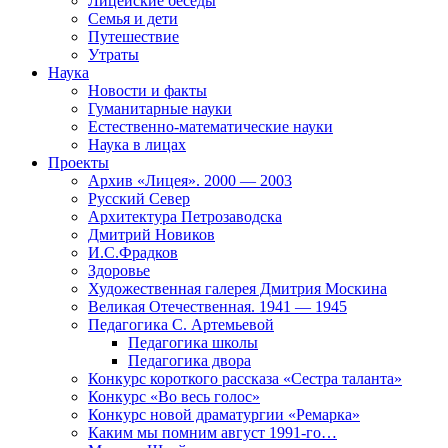
Лицейские беседы
Семья и дети
Путешествие
Утраты
Наука
Новости и факты
Гуманитарные науки
Естественно-математические науки
Наука в лицах
Проекты
Архив «Лицея». 2000 — 2003
Русский Север
Архитектура Петрозаводска
Дмитрий Новиков
И.С.Фрадков
Здоровье
Художественная галерея Дмитрия Москина
Великая Отечественная. 1941 — 1945
Педагогика С. Артемьевой
Педагогика школы
Педагогика двора
Конкурс короткого рассказа «Сестра таланта»
Конкурс «Во весь голос»
Конкурс новой драматургии «Ремарка»
Каким мы помним август 1991-го…