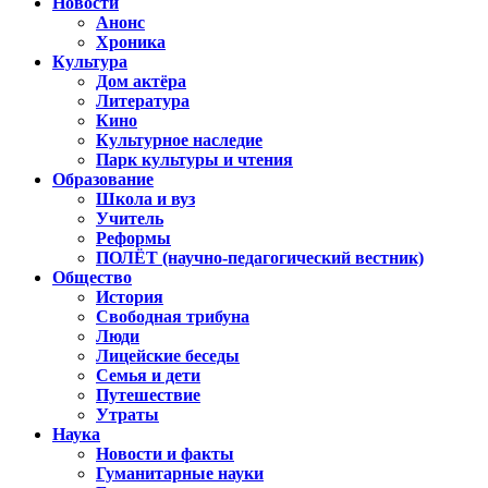
Новости
Анонс
Хроника
Культура
Дом актёра
Литература
Кино
Культурное наследие
Парк культуры и чтения
Образование
Школа и вуз
Учитель
Реформы
ПОЛЁТ (научно-педагогический вестник)
Общество
История
Свободная трибуна
Люди
Лицейские беседы
Семья и дети
Путешествие
Утраты
Наука
Новости и факты
Гуманитарные науки