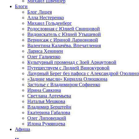
Михаил Швейцер
Блоги
Блог Лицея
Алла Нестеренко
Михаил Гольденберг
Родословная с Юлией Свинцовой
Видоискатель с Юлией Утышевой
Вернисаж с Ириной Ларионовой
Валентина Калачёва. Впечатления
Лариса Хенинен
Олег Гальченко
Культурный променад с Зоей Арнаутовой
Путешествуем с Лидией Винокуровой
Лазурный Берег без пафоса с Александрой Озолино
«Задние мысли» Кирилла Олюшкина
Застолье с Владимиром Софиенко
Ирина Савкина
Светлана Артемьева
Наталья Мешкова
Владимир Берштейн
Екатерина Габалова
Олег Липовецкий
Илона Румянцева
Афиша