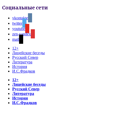
Социальные сети
vkontakte
twitter
youtube
zen-yandex
mail
12+
Лицейские беседы
Русский Север
Литература
История
И.С.Фрадков
12+
Лицейские беседы
Русский Север
Литература
История
И.С.Фрадков