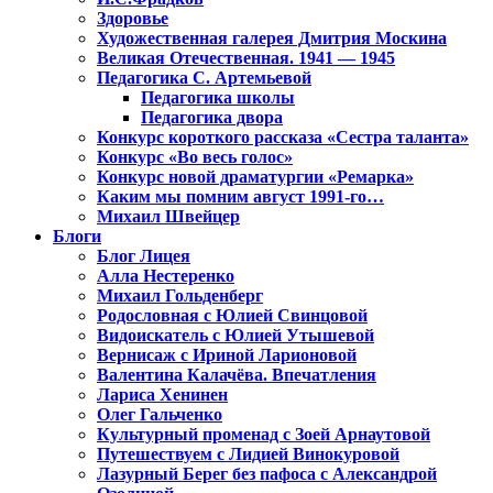
Здоровье
Художественная галерея Дмитрия Москина
Великая Отечественная. 1941 — 1945
Педагогика С. Артемьевой
Педагогика школы
Педагогика двора
Конкурс короткого рассказа «Сестра таланта»
Конкурс «Во весь голос»
Конкурс новой драматургии «Ремарка»
Каким мы помним август 1991-го…
Михаил Швейцер
Блоги
Блог Лицея
Алла Нестеренко
Михаил Гольденберг
Родословная с Юлией Свинцовой
Видоискатель с Юлией Утышевой
Вернисаж с Ириной Ларионовой
Валентина Калачёва. Впечатления
Лариса Хенинен
Олег Гальченко
Культурный променад с Зоей Арнаутовой
Путешествуем с Лидией Винокуровой
Лазурный Берег без пафоса с Александрой