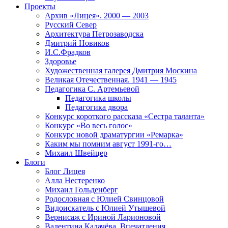
Проекты
Архив «Лицея». 2000 — 2003
Русский Север
Архитектура Петрозаводска
Дмитрий Новиков
И.С.Фрадков
Здоровье
Художественная галерея Дмитрия Москина
Великая Отечественная. 1941 — 1945
Педагогика С. Артемьевой
Педагогика школы
Педагогика двора
Конкурс короткого рассказа «Сестра таланта»
Конкурс «Во весь голос»
Конкурс новой драматургии «Ремарка»
Каким мы помним август 1991-го…
Михаил Швейцер
Блоги
Блог Лицея
Алла Нестеренко
Михаил Гольденберг
Родословная с Юлией Свинцовой
Видоискатель с Юлией Утышевой
Вернисаж с Ириной Ларионовой
Валентина Калачёва. Впечатления