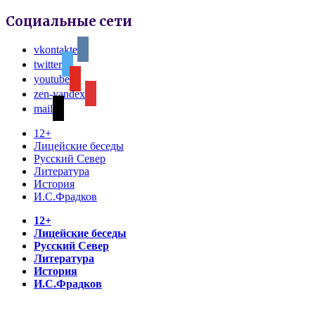
Социальные сети
vkontakte
twitter
youtube
zen-yandex
mail
12+
Лицейские беседы
Русский Север
Литература
История
И.С.Фрадков
12+
Лицейские беседы
Русский Север
Литература
История
И.С.Фрадков