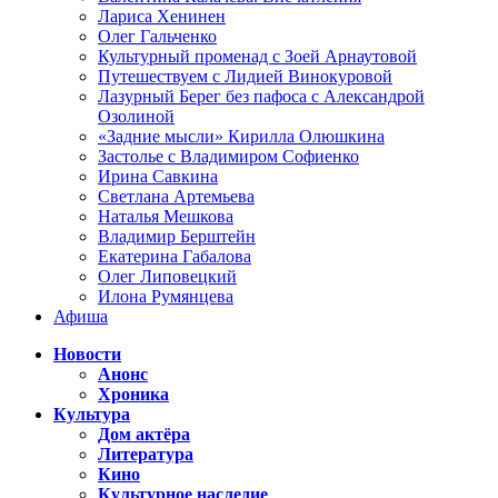
Лариса Хенинен
Олег Гальченко
Культурный променад с Зоей Арнаутовой
Путешествуем с Лидией Винокуровой
Лазурный Берег без пафоса с Александрой
Озолиной
«Задние мысли» Кирилла Олюшкина
Застолье с Владимиром Софиенко
Ирина Савкина
Светлана Артемьева
Наталья Мешкова
Владимир Берштейн
Екатерина Габалова
Олег Липовецкий
Илона Румянцева
Афиша
Новости
Анонс
Хроника
Культура
Дом актёра
Литература
Кино
Культурное наследие