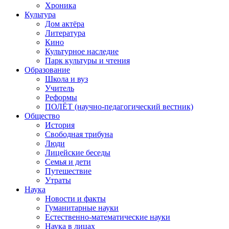
Хроника
Культура
Дом актёра
Литература
Кино
Культурное наследие
Парк культуры и чтения
Образование
Школа и вуз
Учитель
Реформы
ПОЛЁТ (научно-педагогический вестник)
Общество
История
Свободная трибуна
Люди
Лицейские беседы
Семья и дети
Путешествие
Утраты
Наука
Новости и факты
Гуманитарные науки
Естественно-математические науки
Наука в лицах