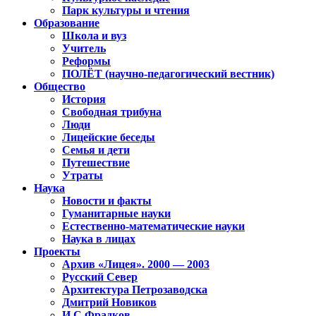
Парк культуры и чтения
Образование
Школа и вуз
Учитель
Реформы
ПОЛЁТ (научно-педагогический вестник)
Общество
История
Свободная трибуна
Люди
Лицейские беседы
Семья и дети
Путешествие
Утраты
Наука
Новости и факты
Гуманитарные науки
Естественно-математические науки
Наука в лицах
Проекты
Архив «Лицея». 2000 — 2003
Русский Север
Архитектура Петрозаводска
Дмитрий Новиков
И.С.Фрадков