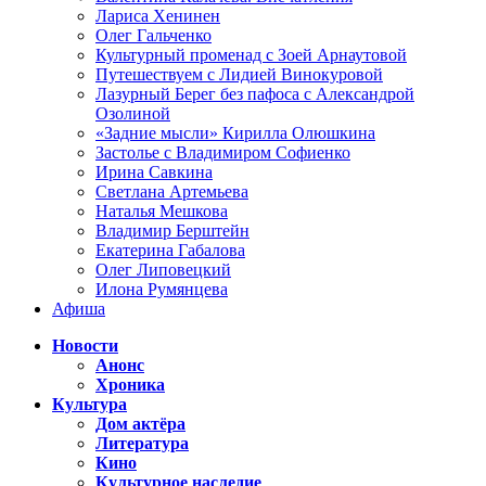
Лариса Хенинен
Олег Гальченко
Культурный променад с Зоей Арнаутовой
Путешествуем с Лидией Винокуровой
Лазурный Берег без пафоса с Александрой
Озолиной
«Задние мысли» Кирилла Олюшкина
Застолье с Владимиром Софиенко
Ирина Савкина
Светлана Артемьева
Наталья Мешкова
Владимир Берштейн
Екатерина Габалова
Олег Липовецкий
Илона Румянцева
Афиша
Новости
Анонс
Хроника
Культура
Дом актёра
Литература
Кино
Культурное наследие