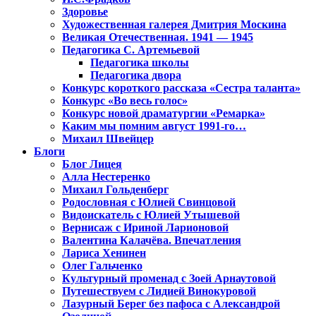
Здоровье
Художественная галерея Дмитрия Москина
Великая Отечественная. 1941 — 1945
Педагогика С. Артемьевой
Педагогика школы
Педагогика двора
Конкурс короткого рассказа «Сестра таланта»
Конкурс «Во весь голос»
Конкурс новой драматургии «Ремарка»
Каким мы помним август 1991-го…
Михаил Швейцер
Блоги
Блог Лицея
Алла Нестеренко
Михаил Гольденберг
Родословная с Юлией Свинцовой
Видоискатель с Юлией Утышевой
Вернисаж с Ириной Ларионовой
Валентина Калачёва. Впечатления
Лариса Хенинен
Олег Гальченко
Культурный променад с Зоей Арнаутовой
Путешествуем с Лидией Винокуровой
Лазурный Берег без пафоса с Александрой