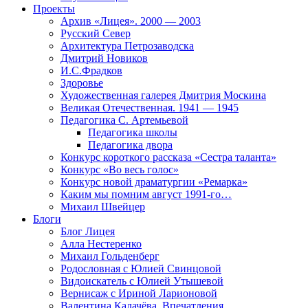
Проекты
Архив «Лицея». 2000 — 2003
Русский Север
Архитектура Петрозаводска
Дмитрий Новиков
И.С.Фрадков
Здоровье
Художественная галерея Дмитрия Москина
Великая Отечественная. 1941 — 1945
Педагогика С. Артемьевой
Педагогика школы
Педагогика двора
Конкурс короткого рассказа «Сестра таланта»
Конкурс «Во весь голос»
Конкурс новой драматургии «Ремарка»
Каким мы помним август 1991-го…
Михаил Швейцер
Блоги
Блог Лицея
Алла Нестеренко
Михаил Гольденберг
Родословная с Юлией Свинцовой
Видоискатель с Юлией Утышевой
Вернисаж с Ириной Ларионовой
Валентина Калачёва. Впечатления