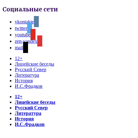
Социальные сети
vkontakte
twitter
youtube
zen-yandex
mail
12+
Лицейские беседы
Русский Север
Литература
История
И.С.Фрадков
12+
Лицейские беседы
Русский Север
Литература
История
И.С.Фрадков