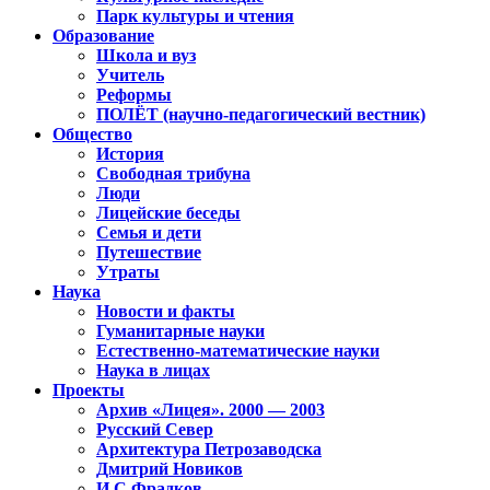
Парк культуры и чтения
Образование
Школа и вуз
Учитель
Реформы
ПОЛЁТ (научно-педагогический вестник)
Общество
История
Свободная трибуна
Люди
Лицейские беседы
Семья и дети
Путешествие
Утраты
Наука
Новости и факты
Гуманитарные науки
Естественно-математические науки
Наука в лицах
Проекты
Архив «Лицея». 2000 — 2003
Русский Север
Архитектура Петрозаводска
Дмитрий Новиков
И.С.Фрадков