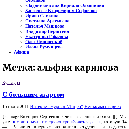
Озолиной
«Задние мысли» Кирилла Олюшкина
Застолье с Владимиром Софиенко
Ирина Савкина
Светлана Артемьева
Наталья Мешкова
Владимир Берштейн
Екатерина Габалова
Олег Липовецкий
Илона Румянцева
Афиша
Метка:
альфия карипова
Культура
С большим азартом
15 июня 2011
Интернет-журнал "Лицей"
Нет комментариев
Мы
{hsimage|Виктория Сергеенко. Фото из личного архива ||||}
уже
писали о мультимедиа-опере «Золотая дева»
, которую 14
— 15 июня впервые исполнили студенты и педагоги