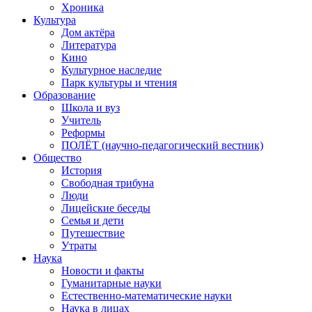
Хроника
Культура
Дом актёра
Литература
Кино
Культурное наследие
Парк культуры и чтения
Образование
Школа и вуз
Учитель
Реформы
ПОЛЁТ (научно-педагогический вестник)
Общество
История
Свободная трибуна
Люди
Лицейские беседы
Семья и дети
Путешествие
Утраты
Наука
Новости и факты
Гуманитарные науки
Естественно-математические науки
Наука в лицах