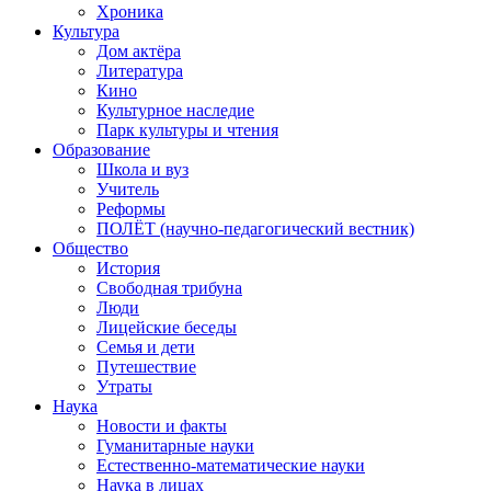
Хроника
Культура
Дом актёра
Литература
Кино
Культурное наследие
Парк культуры и чтения
Образование
Школа и вуз
Учитель
Реформы
ПОЛЁТ (научно-педагогический вестник)
Общество
История
Свободная трибуна
Люди
Лицейские беседы
Семья и дети
Путешествие
Утраты
Наука
Новости и факты
Гуманитарные науки
Естественно-математические науки
Наука в лицах