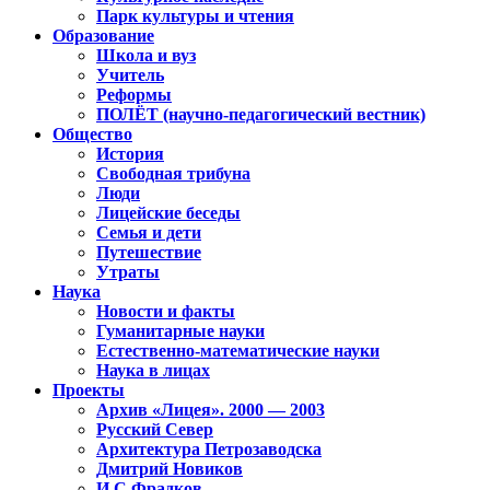
Парк культуры и чтения
Образование
Школа и вуз
Учитель
Реформы
ПОЛЁТ (научно-педагогический вестник)
Общество
История
Свободная трибуна
Люди
Лицейские беседы
Семья и дети
Путешествие
Утраты
Наука
Новости и факты
Гуманитарные науки
Естественно-математические науки
Наука в лицах
Проекты
Архив «Лицея». 2000 — 2003
Русский Север
Архитектура Петрозаводска
Дмитрий Новиков
И.С.Фрадков