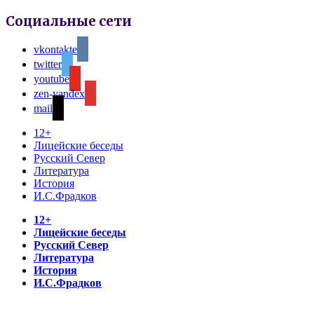
Социальные сети
vkontakte
twitter
youtube
zen-yandex
mail
12+
Лицейские беседы
Русский Север
Литература
История
И.С.Фрадков
12+
Лицейские беседы
Русский Север
Литература
История
И.С.Фрадков