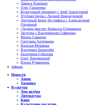
Лариса Хенинен
Олег Гальченко
Культурный променад с Зоей Арнаутовой
Путешествуем с Лидией Винокуровой
Лазурный Берег без пафоса с Александрой
Озолиной
«Задние мысли» Кирилла Олюшкина
Застолье с Владимиром Софиенко
Ирина Савкина
Светлана Артемьева
Наталья Мешкова
Владимир Берштейн
Екатерина Габалова
Олег Липовецкий
Илона Румянцева
Афиша
Новости
Анонс
Хроника
Культура
Дом актёра
Литература
Кино
Культурное наследие