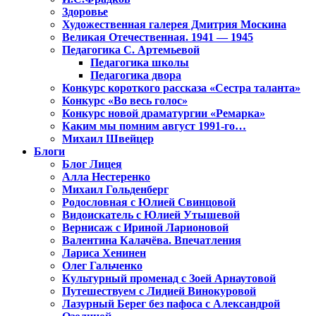
Здоровье
Художественная галерея Дмитрия Москина
Великая Отечественная. 1941 — 1945
Педагогика С. Артемьевой
Педагогика школы
Педагогика двора
Конкурс короткого рассказа «Сестра таланта»
Конкурс «Во весь голос»
Конкурс новой драматургии «Ремарка»
Каким мы помним август 1991-го…
Михаил Швейцер
Блоги
Блог Лицея
Алла Нестеренко
Михаил Гольденберг
Родословная с Юлией Свинцовой
Видоискатель с Юлией Утышевой
Вернисаж с Ириной Ларионовой
Валентина Калачёва. Впечатления
Лариса Хенинен
Олег Гальченко
Культурный променад с Зоей Арнаутовой
Путешествуем с Лидией Винокуровой
Лазурный Берег без пафоса с Александрой