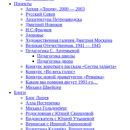
Проекты
Архив «Лицея». 2000 — 2003
Русский Север
Архитектура Петрозаводска
Дмитрий Новиков
И.С.Фрадков
Здоровье
Художественная галерея Дмитрия Москина
Великая Отечественная. 1941 — 1945
Педагогика С. Артемьевой
Педагогика школы
Педагогика двора
Конкурс короткого рассказа «Сестра таланта»
Конкурс «Во весь голос»
Конкурс новой драматургии «Ремарка»
Каким мы помним август 1991-го…
Михаил Швейцер
Блоги
Блог Лицея
Алла Нестеренко
Михаил Гольденберг
Родословная с Юлией Свинцовой
Видоискатель с Юлией Утышевой
Вернисаж с Ириной Ларионовой
Валентина Калачёва. Впечатления