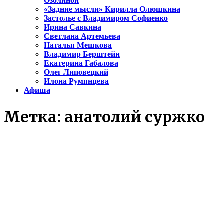
Озолиной
«Задние мысли» Кирилла Олюшкина
Застолье с Владимиром Софиенко
Ирина Савкина
Светлана Артемьева
Наталья Мешкова
Владимир Берштейн
Екатерина Габалова
Олег Липовецкий
Илона Румянцева
Афиша
Метка:
анатолий суржко