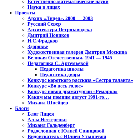
Естественно-математические науки
Наука в лицах
Проекты
Архив «Лицея». 2000 — 2003
Русский Север
Архитектура Петрозаводска
Дмитрий Новиков
И.С.Фрадков
Здоровье
Художественная галерея Дмитрия Москина
Великая Отечественная. 1941 — 1945
Педагогика С. Артемьевой
Педагогика школы
Педагогика двора
Конкурс короткого рассказа «Сестра таланта»
Конкурс «Во весь голос»
Конкурс новой драматургии «Ремарка»
Каким мы помним август 1991-го…
Михаил Швейцер
Блоги
Блог Лицея
Алла Нестеренко
Михаил Гольденберг
Родословная с Юлией Свинцовой
Видоискатель с Юлией Утышевой