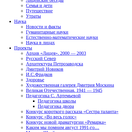
Лицейские беседы
Семья и дети
Путешествие
Утраты
Наука
Новости и факты
Гуманитарные науки
Естественно-математические науки
Наука в лицах
Проекты
Архив «Лицея». 2000 — 2003
Русский Север
Архитектура Петрозаводска
Дмитрий Новиков
И.С.Фрадков
Здоровье
Художественная галерея Дмитрия Москина
Великая Отечественная. 1941 — 1945
Педагогика С. Артемьевой
Педагогика школы
Педагогика двора
Конкурс короткого рассказа «Сестра таланта»
Конкурс «Во весь голос»
Конкурс новой драматургии «Ремарка»
Каким мы помним август 1991-го…