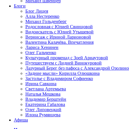
Михаил Швейцер
Блоги
Блог Лицея
Алла Нестеренко
Михаил Гольденберг
Родословная с Юлией Свинцовой
Видоискатель с Юлией Утышевой
Вернисаж с Ириной Ларионовой
Валентина Калачёва. Впечатления
Лариса Хенинен
Олег Гальченко
Культурный променад с Зоей Арнаутовой
Путешествуем с Лидией Винокуровой
Лазурный Берег без пафоса с Александрой Озолино
«Задние мысли» Кирилла Олюшкина
Застолье с Владимиром Софиенко
Ирина Савкина
Светлана Артемьева
Наталья Мешкова
Владимир Берштейн
Екатерина Габалова
Олег Липовецкий
Илона Румянцева
Афиша