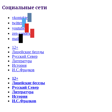
Социальные сети
vkontakte
twitter
youtube
zen-yandex
mail
12+
Лицейские беседы
Русский Север
Литература
История
И.С.Фрадков
12+
Лицейские беседы
Русский Север
Литература
История
И.С.Фрадков