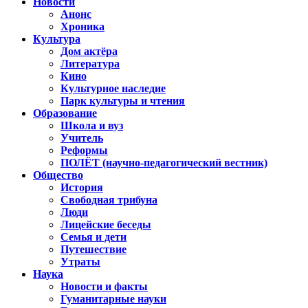
Новости
Анонс
Хроника
Культура
Дом актёра
Литература
Кино
Культурное наследие
Парк культуры и чтения
Образование
Школа и вуз
Учитель
Реформы
ПОЛЁТ (научно-педагогический вестник)
Общество
История
Свободная трибуна
Люди
Лицейские беседы
Семья и дети
Путешествие
Утраты
Наука
Новости и факты
Гуманитарные науки