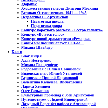
Здоровье
Художественная галерея Дмитрия Москина
Великая Отечественная. 1941 — 1945
Педагогика С. Артемьевой
Педагогика школы
Педагогика двора
Конкурс короткого рассказа «Сестра таланта»
Конкурс «Во весь голос»
Конкурс новой драматургии «Ремарка»
Каким мы помним август 1991-го…
Михаил Швейцер
Блоги
Блог Лицея
Алла Нестеренко
Михаил Гольденберг
Родословная с Юлией Свинцовой
Видоискатель с Юлией Утышевой
Вернисаж с Ириной Ларионовой
Валентина Калачёва. Впечатления
Лариса Хенинен
Олег Гальченко
Культурный променад с Зоей Арнаутовой
Путешествуем с Лидией Винокуровой
Лазурный Берег без пафоса с Александрой