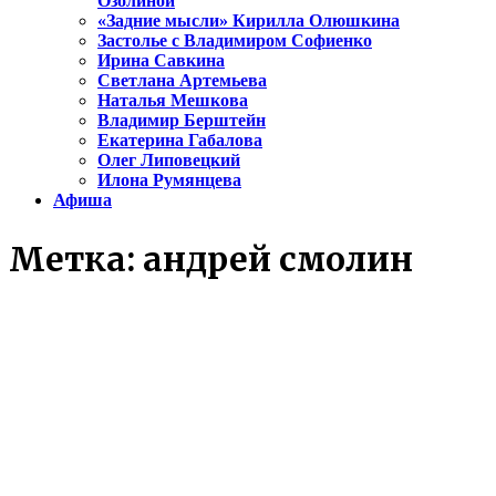
Озолиной
«Задние мысли» Кирилла Олюшкина
Застолье с Владимиром Софиенко
Ирина Савкина
Светлана Артемьева
Наталья Мешкова
Владимир Берштейн
Екатерина Габалова
Олег Липовецкий
Илона Румянцева
Афиша
Метка:
андрей смолин