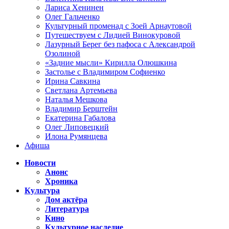
Лариса Хенинен
Олег Гальченко
Культурный променад с Зоей Арнаутовой
Путешествуем с Лидией Винокуровой
Лазурный Берег без пафоса с Александрой
Озолиной
«Задние мысли» Кирилла Олюшкина
Застолье с Владимиром Софиенко
Ирина Савкина
Светлана Артемьева
Наталья Мешкова
Владимир Берштейн
Екатерина Габалова
Олег Липовецкий
Илона Румянцева
Афиша
Новости
Анонс
Хроника
Культура
Дом актёра
Литература
Кино
Культурное наследие