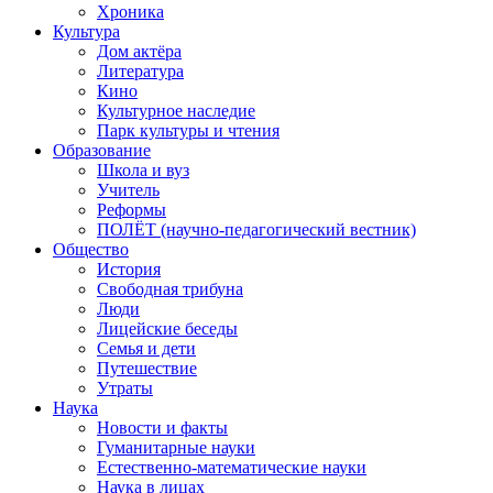
Хроника
Культура
Дом актёра
Литература
Кино
Культурное наследие
Парк культуры и чтения
Образование
Школа и вуз
Учитель
Реформы
ПОЛЁТ (научно-педагогический вестник)
Общество
История
Свободная трибуна
Люди
Лицейские беседы
Семья и дети
Путешествие
Утраты
Наука
Новости и факты
Гуманитарные науки
Естественно-математические науки
Наука в лицах