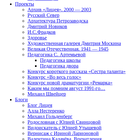
Проекты
Архив «Лицея». 2000 — 2003
Русский Север
Архитектура Петрозаводска
Дмитрий Новиков
И.С.Фрадков
Здоровье
Художественная галерея Дмитрия Москина
Великая Отечественная. 1941 — 1945
Педагогика С. Артемьевой
Педагогика школы
Педагогика двора
Конкурс короткого рассказа «Сестра таланта»
Конкурс «Во весь голос»
Конкурс новой драматургии «Ремарка»
Каким мы помним август 1991-го…
Михаил Швейцер
Блоги
Блог Лицея
Алла Нестеренко
Михаил Гольденберг
Родословная с Юлией Свинцовой
Видоискатель с Юлией Утышевой
Вернисаж с Ириной Ларионовой
Валентина Калачёва. Впечатления