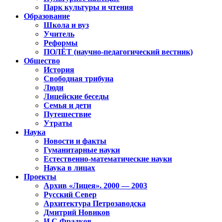
Парк культуры и чтения
Образование
Школа и вуз
Учитель
Реформы
ПОЛЁТ (научно-педагогический вестник)
Общество
История
Свободная трибуна
Люди
Лицейские беседы
Семья и дети
Путешествие
Утраты
Наука
Новости и факты
Гуманитарные науки
Естественно-математические науки
Наука в лицах
Проекты
Архив «Лицея». 2000 — 2003
Русский Север
Архитектура Петрозаводска
Дмитрий Новиков
И.С.Фрадков