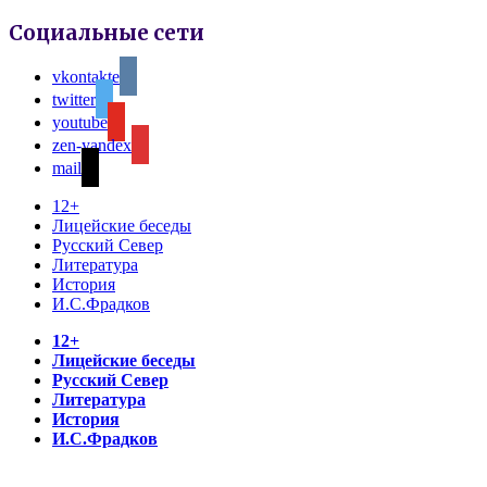
Социальные сети
vkontakte
twitter
youtube
zen-yandex
mail
12+
Лицейские беседы
Русский Север
Литература
История
И.С.Фрадков
12+
Лицейские беседы
Русский Север
Литература
История
И.С.Фрадков