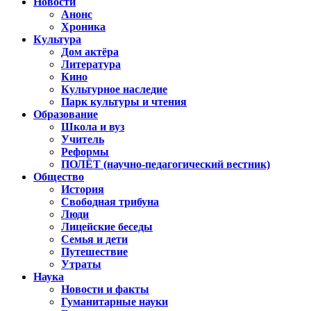
Новости
Анонс
Хроника
Культура
Дом актёра
Литература
Кино
Культурное наследие
Парк культуры и чтения
Образование
Школа и вуз
Учитель
Реформы
ПОЛЁТ (научно-педагогический вестник)
Общество
История
Свободная трибуна
Люди
Лицейские беседы
Семья и дети
Путешествие
Утраты
Наука
Новости и факты
Гуманитарные науки