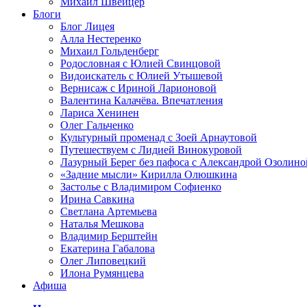
Михаил Швейцер
Блоги
Блог Лицея
Алла Нестеренко
Михаил Гольденберг
Родословная с Юлией Свинцовой
Видоискатель с Юлией Утышевой
Вернисаж с Ириной Ларионовой
Валентина Калачёва. Впечатления
Лариса Хенинен
Олег Гальченко
Культурный променад с Зоей Арнаутовой
Путешествуем с Лидией Винокуровой
Лазурный Берег без пафоса с Александрой Озолино
«Задние мысли» Кирилла Олюшкина
Застолье с Владимиром Софиенко
Ирина Савкина
Светлана Артемьева
Наталья Мешкова
Владимир Берштейн
Екатерина Габалова
Олег Липовецкий
Илона Румянцева
Афиша