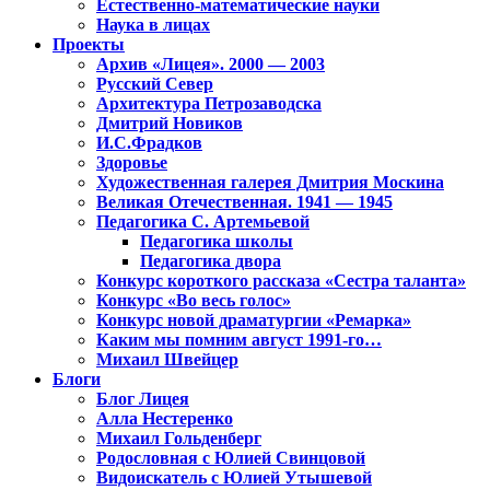
Естественно-математические науки
Наука в лицах
Проекты
Архив «Лицея». 2000 — 2003
Русский Север
Архитектура Петрозаводска
Дмитрий Новиков
И.С.Фрадков
Здоровье
Художественная галерея Дмитрия Москина
Великая Отечественная. 1941 — 1945
Педагогика С. Артемьевой
Педагогика школы
Педагогика двора
Конкурс короткого рассказа «Сестра таланта»
Конкурс «Во весь голос»
Конкурс новой драматургии «Ремарка»
Каким мы помним август 1991-го…
Михаил Швейцер
Блоги
Блог Лицея
Алла Нестеренко
Михаил Гольденберг
Родословная с Юлией Свинцовой
Видоискатель с Юлией Утышевой