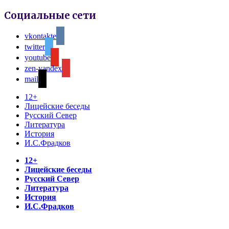
Социальные сети
vkontakte
twitter
youtube
zen-yandex
mail
12+
Лицейские беседы
Русский Север
Литература
История
И.С.Фрадков
12+
Лицейские беседы
Русский Север
Литература
История
И.С.Фрадков