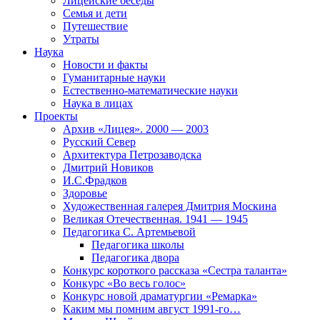
Лицейские беседы
Семья и дети
Путешествие
Утраты
Наука
Новости и факты
Гуманитарные науки
Естественно-математические науки
Наука в лицах
Проекты
Архив «Лицея». 2000 — 2003
Русский Север
Архитектура Петрозаводска
Дмитрий Новиков
И.С.Фрадков
Здоровье
Художественная галерея Дмитрия Москина
Великая Отечественная. 1941 — 1945
Педагогика С. Артемьевой
Педагогика школы
Педагогика двора
Конкурс короткого рассказа «Сестра таланта»
Конкурс «Во весь голос»
Конкурс новой драматургии «Ремарка»
Каким мы помним август 1991-го…