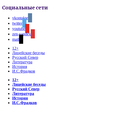
Социальные сети
vkontakte
twitter
youtube
zen-yandex
mail
12+
Лицейские беседы
Русский Север
Литература
История
И.С.Фрадков
12+
Лицейские беседы
Русский Север
Литература
История
И.С.Фрадков