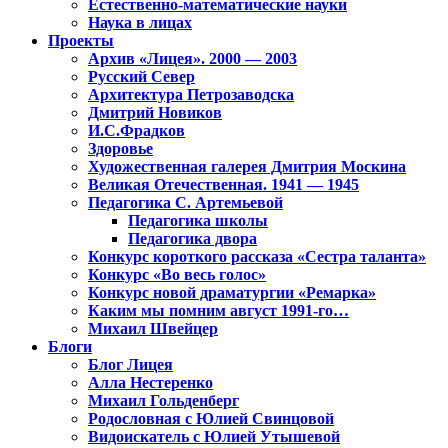
Естественно-математические науки
Наука в лицах
Проекты
Архив «Лицея». 2000 — 2003
Русский Север
Архитектура Петрозаводска
Дмитрий Новиков
И.С.Фрадков
Здоровье
Художественная галерея Дмитрия Москина
Великая Отечественная. 1941 — 1945
Педагогика С. Артемьевой
Педагогика школы
Педагогика двора
Конкурс короткого рассказа «Сестра таланта»
Конкурс «Во весь голос»
Конкурс новой драматургии «Ремарка»
Каким мы помним август 1991-го…
Михаил Швейцер
Блоги
Блог Лицея
Алла Нестеренко
Михаил Гольденберг
Родословная с Юлией Свинцовой
Видоискатель с Юлией Утышевой