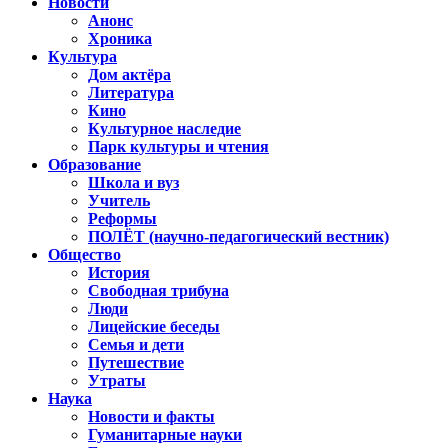
Новости
Анонс
Хроника
Культура
Дом актёра
Литература
Кино
Культурное наследие
Парк культуры и чтения
Образование
Школа и вуз
Учитель
Реформы
ПОЛЁТ (научно-педагогический вестник)
Общество
История
Свободная трибуна
Люди
Лицейские беседы
Семья и дети
Путешествие
Утраты
Наука
Новости и факты
Гуманитарные науки