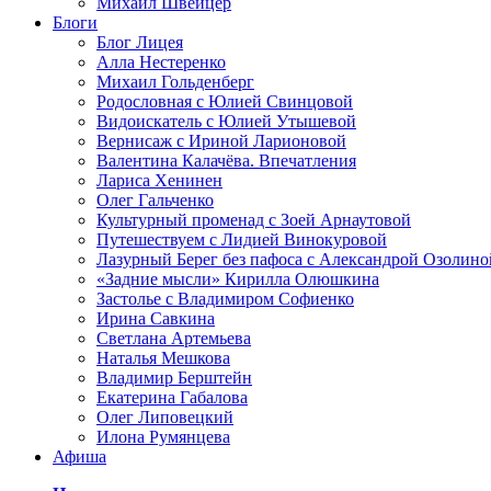
Михаил Швейцер
Блоги
Блог Лицея
Алла Нестеренко
Михаил Гольденберг
Родословная с Юлией Свинцовой
Видоискатель с Юлией Утышевой
Вернисаж с Ириной Ларионовой
Валентина Калачёва. Впечатления
Лариса Хенинен
Олег Гальченко
Культурный променад с Зоей Арнаутовой
Путешествуем с Лидией Винокуровой
Лазурный Берег без пафоса с Александрой Озолино
«Задние мысли» Кирилла Олюшкина
Застолье с Владимиром Софиенко
Ирина Савкина
Светлана Артемьева
Наталья Мешкова
Владимир Берштейн
Екатерина Габалова
Олег Липовецкий
Илона Румянцева
Афиша