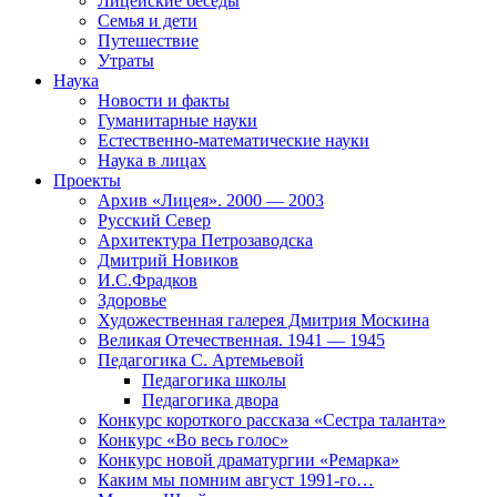
Лицейские беседы
Семья и дети
Путешествие
Утраты
Наука
Новости и факты
Гуманитарные науки
Естественно-математические науки
Наука в лицах
Проекты
Архив «Лицея». 2000 — 2003
Русский Север
Архитектура Петрозаводска
Дмитрий Новиков
И.С.Фрадков
Здоровье
Художественная галерея Дмитрия Москина
Великая Отечественная. 1941 — 1945
Педагогика С. Артемьевой
Педагогика школы
Педагогика двора
Конкурс короткого рассказа «Сестра таланта»
Конкурс «Во весь голос»
Конкурс новой драматургии «Ремарка»
Каким мы помним август 1991-го…