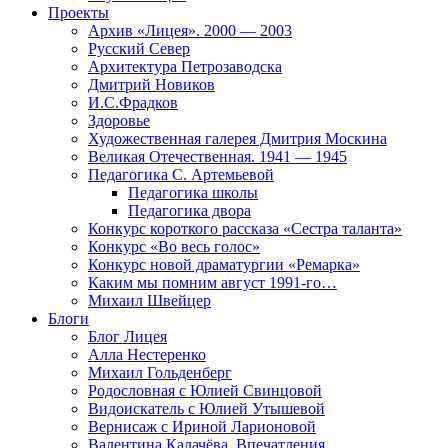
Проекты
Архив «Лицея». 2000 — 2003
Русский Север
Архитектура Петрозаводска
Дмитрий Новиков
И.С.Фрадков
Здоровье
Художественная галерея Дмитрия Москина
Великая Отечественная. 1941 — 1945
Педагогика С. Артемьевой
Педагогика школы
Педагогика двора
Конкурс короткого рассказа «Сестра таланта»
Конкурс «Во весь голос»
Конкурс новой драматургии «Ремарка»
Каким мы помним август 1991-го…
Михаил Швейцер
Блоги
Блог Лицея
Алла Нестеренко
Михаил Гольденберг
Родословная с Юлией Свинцовой
Видоискатель с Юлией Утышевой
Вернисаж с Ириной Ларионовой
Валентина Калачёва. Впечатления