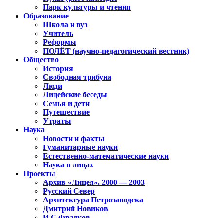
Парк культуры и чтения
Образование
Школа и вуз
Учитель
Реформы
ПОЛЁТ (научно-педагогический вестник)
Общество
История
Свободная трибуна
Люди
Лицейские беседы
Семья и дети
Путешествие
Утраты
Наука
Новости и факты
Гуманитарные науки
Естественно-математические науки
Наука в лицах
Проекты
Архив «Лицея». 2000 — 2003
Русский Север
Архитектура Петрозаводска
Дмитрий Новиков
И.С.Фрадков