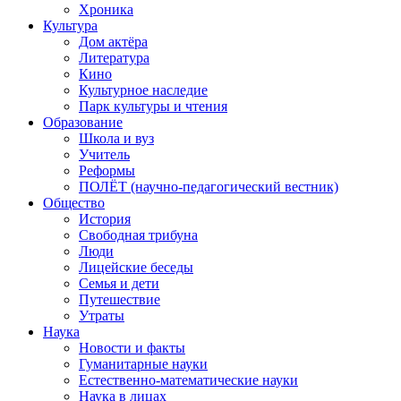
Хроника
Культура
Дом актёра
Литература
Кино
Культурное наследие
Парк культуры и чтения
Образование
Школа и вуз
Учитель
Реформы
ПОЛЁТ (научно-педагогический вестник)
Общество
История
Свободная трибуна
Люди
Лицейские беседы
Семья и дети
Путешествие
Утраты
Наука
Новости и факты
Гуманитарные науки
Естественно-математические науки
Наука в лицах