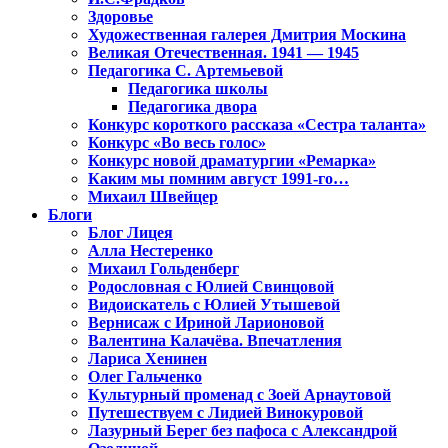
Здоровье
Художественная галерея Дмитрия Москина
Великая Отечественная. 1941 — 1945
Педагогика С. Артемьевой
Педагогика школы
Педагогика двора
Конкурс короткого рассказа «Сестра таланта»
Конкурс «Во весь голос»
Конкурс новой драматургии «Ремарка»
Каким мы помним август 1991-го…
Михаил Швейцер
Блоги
Блог Лицея
Алла Нестеренко
Михаил Гольденберг
Родословная с Юлией Свинцовой
Видоискатель с Юлией Утышевой
Вернисаж с Ириной Ларионовой
Валентина Калачёва. Впечатления
Лариса Хенинен
Олег Гальченко
Культурный променад с Зоей Арнаутовой
Путешествуем с Лидией Винокуровой
Лазурный Берег без пафоса с Александрой