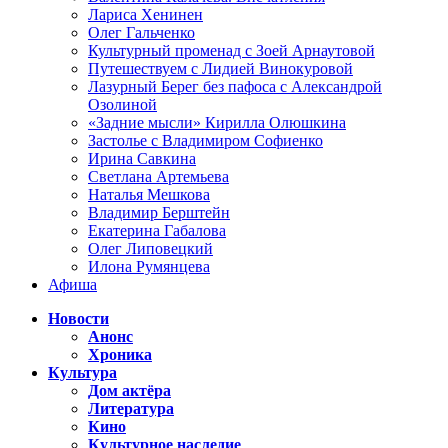
Лариса Хенинен
Олег Гальченко
Культурный променад с Зоей Арнаутовой
Путешествуем с Лидией Винокуровой
Лазурный Берег без пафоса с Александрой
Озолиной
«Задние мысли» Кирилла Олюшкина
Застолье с Владимиром Софиенко
Ирина Савкина
Светлана Артемьева
Наталья Мешкова
Владимир Берштейн
Екатерина Габалова
Олег Липовецкий
Илона Румянцева
Афиша
Новости
Анонс
Хроника
Культура
Дом актёра
Литература
Кино
Культурное наследие