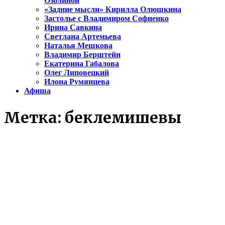
Озолиной
«Задние мысли» Кирилла Олюшкина
Застолье с Владимиром Софиенко
Ирина Савкина
Светлана Артемьева
Наталья Мешкова
Владимир Берштейн
Екатерина Габалова
Олег Липовецкий
Илона Румянцева
Афиша
Метка:
беклемишевы