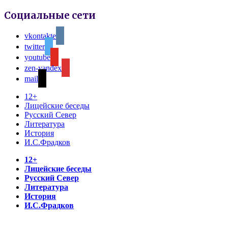
Социальные сети
vkontakte
twitter
youtube
zen-yandex
mail
12+
Лицейские беседы
Русский Север
Литература
История
И.С.Фрадков
12+
Лицейские беседы
Русский Север
Литература
История
И.С.Фрадков