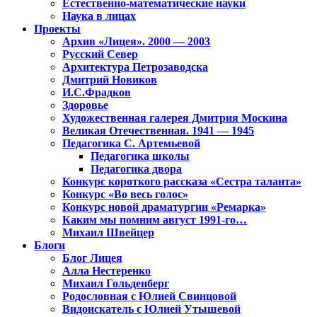
Естественно-математические науки
Наука в лицах
Проекты
Архив «Лицея». 2000 — 2003
Русский Север
Архитектура Петрозаводска
Дмитрий Новиков
И.С.Фрадков
Здоровье
Художественная галерея Дмитрия Москина
Великая Отечественная. 1941 — 1945
Педагогика С. Артемьевой
Педагогика школы
Педагогика двора
Конкурс короткого рассказа «Сестра таланта»
Конкурс «Во весь голос»
Конкурс новой драматургии «Ремарка»
Каким мы помним август 1991-го…
Михаил Швейцер
Блоги
Блог Лицея
Алла Нестеренко
Михаил Гольденберг
Родословная с Юлией Свинцовой
Видоискатель с Юлией Утышевой