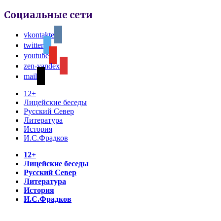
Социальные сети
vkontakte
twitter
youtube
zen-yandex
mail
12+
Лицейские беседы
Русский Север
Литература
История
И.С.Фрадков
12+
Лицейские беседы
Русский Север
Литература
История
И.С.Фрадков