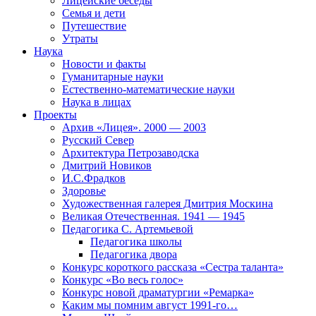
Лицейские беседы
Семья и дети
Путешествие
Утраты
Наука
Новости и факты
Гуманитарные науки
Естественно-математические науки
Наука в лицах
Проекты
Архив «Лицея». 2000 — 2003
Русский Север
Архитектура Петрозаводска
Дмитрий Новиков
И.С.Фрадков
Здоровье
Художественная галерея Дмитрия Москина
Великая Отечественная. 1941 — 1945
Педагогика С. Артемьевой
Педагогика школы
Педагогика двора
Конкурс короткого рассказа «Сестра таланта»
Конкурс «Во весь голос»
Конкурс новой драматургии «Ремарка»
Каким мы помним август 1991-го…