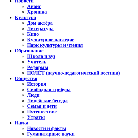
Новости
Анонс
Хроника
Культура
Дом актёра
Литература
Кино
Культурное наследие
Парк культуры и чтения
Образование
Школа и вуз
Учитель
Реформы
ПОЛЁТ (научно-педагогический вестник)
Общество
История
Свободная трибуна
Люди
Лицейские беседы
Семья и дети
Путешествие
Утраты
Наука
Новости и факты
Гуманитарные науки