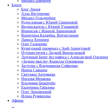
Михаил Швейцер
Блоги
Блог Лицея
Алла Нестеренко
Михаил Гольденберг
Родословная с Юлией Свинцовой
Видоискатель с Юлией Утышевой
Вернисаж с Ириной Ларионовой
Валентина Калачёва. Впечатления
Лариса Хенинен
Олег Гальченко
Культурный променад с Зоей Арнаутовой
Путешествуем с Лидией Винокуровой
Лазурный Берег без пафоса с Александрой Озолино
«Задние мысли» Кирилла Олюшкина
Застолье с Владимиром Софиенко
Ирина Савкина
Светлана Артемьева
Наталья Мешкова
Владимир Берштейн
Екатерина Габалова
Олег Липовецкий
Илона Румянцева
Афиша