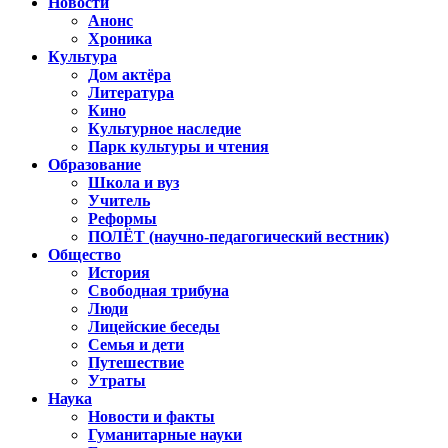
Новости
Анонс
Хроника
Культура
Дом актёра
Литература
Кино
Культурное наследие
Парк культуры и чтения
Образование
Школа и вуз
Учитель
Реформы
ПОЛЁТ (научно-педагогический вестник)
Общество
История
Свободная трибуна
Люди
Лицейские беседы
Семья и дети
Путешествие
Утраты
Наука
Новости и факты
Гуманитарные науки