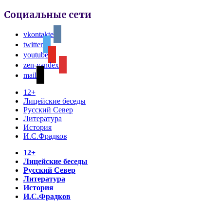
Социальные сети
vkontakte
twitter
youtube
zen-yandex
mail
12+
Лицейские беседы
Русский Север
Литература
История
И.С.Фрадков
12+
Лицейские беседы
Русский Север
Литература
История
И.С.Фрадков