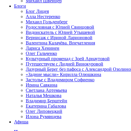
Михаил Швейцер
Блоги
Блог Лицея
Алла Нестеренко
Михаил Гольденберг
Родословная с Юлией Свинцовой
Видоискатель с Юлией Утышевой
Вернисаж с Ириной Ларионовой
Валентина Калачёва. Впечатления
Лариса Хенинен
Олег Гальченко
Культурный променад с Зоей Арнаутовой
Путешествуем с Лидией Винокуровой
Лазурный Берег без пафоса с Александрой Озолино
«Задние мысли» Кирилла Олюшкина
Застолье с Владимиром Софиенко
Ирина Савкина
Светлана Артемьева
Наталья Мешкова
Владимир Берштейн
Екатерина Габалова
Олег Липовецкий
Илона Румянцева
Афиша