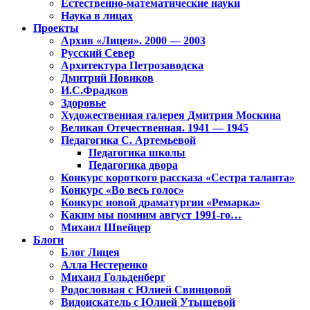
Естественно-математические науки
Наука в лицах
Проекты
Архив «Лицея». 2000 — 2003
Русский Север
Архитектура Петрозаводска
Дмитрий Новиков
И.С.Фрадков
Здоровье
Художественная галерея Дмитрия Москина
Великая Отечественная. 1941 — 1945
Педагогика С. Артемьевой
Педагогика школы
Педагогика двора
Конкурс короткого рассказа «Сестра таланта»
Конкурс «Во весь голос»
Конкурс новой драматургии «Ремарка»
Каким мы помним август 1991-го…
Михаил Швейцер
Блоги
Блог Лицея
Алла Нестеренко
Михаил Гольденберг
Родословная с Юлией Свинцовой
Видоискатель с Юлией Утышевой