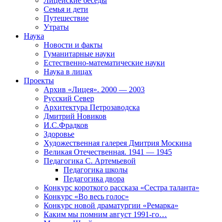
Лицейские беседы
Семья и дети
Путешествие
Утраты
Наука
Новости и факты
Гуманитарные науки
Естественно-математические науки
Наука в лицах
Проекты
Архив «Лицея». 2000 — 2003
Русский Север
Архитектура Петрозаводска
Дмитрий Новиков
И.С.Фрадков
Здоровье
Художественная галерея Дмитрия Москина
Великая Отечественная. 1941 — 1945
Педагогика С. Артемьевой
Педагогика школы
Педагогика двора
Конкурс короткого рассказа «Сестра таланта»
Конкурс «Во весь голос»
Конкурс новой драматургии «Ремарка»
Каким мы помним август 1991-го…