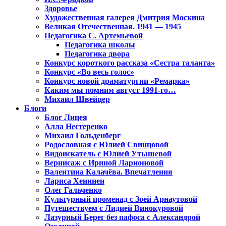
Здоровье
Художественная галерея Дмитрия Москина
Великая Отечественная. 1941 — 1945
Педагогика С. Артемьевой
Педагогика школы
Педагогика двора
Конкурс короткого рассказа «Сестра таланта»
Конкурс «Во весь голос»
Конкурс новой драматургии «Ремарка»
Каким мы помним август 1991-го…
Михаил Швейцер
Блоги
Блог Лицея
Алла Нестеренко
Михаил Гольденберг
Родословная с Юлией Свинцовой
Видоискатель с Юлией Утышевой
Вернисаж с Ириной Ларионовой
Валентина Калачёва. Впечатления
Лариса Хенинен
Олег Гальченко
Культурный променад с Зоей Арнаутовой
Путешествуем с Лидией Винокуровой
Лазурный Берег без пафоса с Александрой