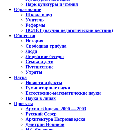
Парк культуры и чтения
Образование
Школа и вуз
Учитель
Реформы
ПОЛЁТ (научно-педагогический вестник)
Общество
История
Свободная трибуна
Люди
Лицейские беседы
Семья и дети
Путешествие
Утраты
Наука
Новости и факты
Гуманитарные науки
Естественно-математические науки
Наука в лицах
Проекты
Архив «Лицея». 2000 — 2003
Русский Север
Архитектура Петрозаводска
Дмитрий Новиков
И.С.Фрадков