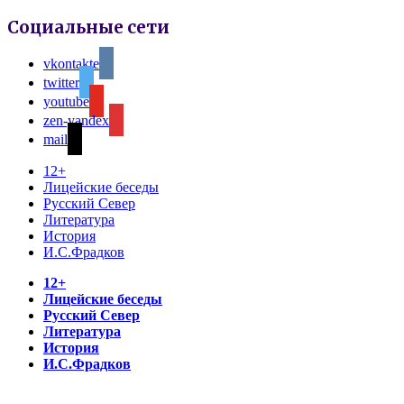
Социальные сети
vkontakte
twitter
youtube
zen-yandex
mail
12+
Лицейские беседы
Русский Север
Литература
История
И.С.Фрадков
12+
Лицейские беседы
Русский Север
Литература
История
И.С.Фрадков