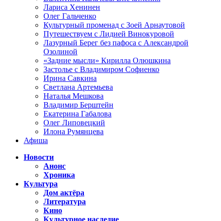
Лариса Хенинен
Олег Гальченко
Культурный променад с Зоей Арнаутовой
Путешествуем с Лидией Винокуровой
Лазурный Берег без пафоса с Александрой
Озолиной
«Задние мысли» Кирилла Олюшкина
Застолье с Владимиром Софиенко
Ирина Савкина
Светлана Артемьева
Наталья Мешкова
Владимир Берштейн
Екатерина Габалова
Олег Липовецкий
Илона Румянцева
Афиша
Новости
Анонс
Хроника
Культура
Дом актёра
Литература
Кино
Культурное наследие