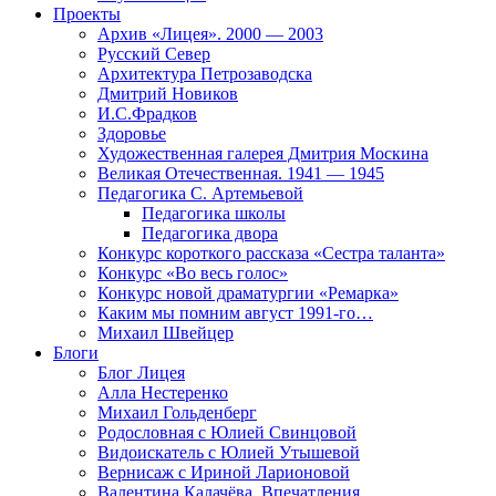
Проекты
Архив «Лицея». 2000 — 2003
Русский Север
Архитектура Петрозаводска
Дмитрий Новиков
И.С.Фрадков
Здоровье
Художественная галерея Дмитрия Москина
Великая Отечественная. 1941 — 1945
Педагогика С. Артемьевой
Педагогика школы
Педагогика двора
Конкурс короткого рассказа «Сестра таланта»
Конкурс «Во весь голос»
Конкурс новой драматургии «Ремарка»
Каким мы помним август 1991-го…
Михаил Швейцер
Блоги
Блог Лицея
Алла Нестеренко
Михаил Гольденберг
Родословная с Юлией Свинцовой
Видоискатель с Юлией Утышевой
Вернисаж с Ириной Ларионовой
Валентина Калачёва. Впечатления