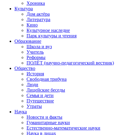
Хроника
Культура
Дом актёра
Литература
Кино
Культурное наследие
Парк культуры и чтения
Образование
Школа и вуз
Учитель
Реформы
ПОЛЁТ (научно-педагогический вестник)
Общество
История
Свободная трибуна
Люди
Лицейские беседы
Семья и дети
Путешествие
Утраты
Наука
Новости и факты
Гуманитарные науки
Естественно-математические науки
Наука в лицах