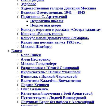
Здоровье
Художественная галерея Дмитрия Москина
Великая Отечественная. 1941 — 1945
Педагогика С. Артемьевой
Педагогика школы
Педагогика двора
Конкурс короткого рассказа «Сестра таланта»
Конкурс «Во весь голос»
Конкурс новой драматургии «Ремарка»
Каким мы помним август 1991-го…
Михаил Швейцер
Блоги
Блог Лицея
Алла Нестеренко
Михаил Гольденберг
Родословная с Юлией Свинцовой
Видоискатель с Юлией Утышевой
Вернисаж с Ириной Ларионовой
Валентина Калачёва. Впечатления
Лариса Хенинен
Олег Гальченко
Культурный променад с Зоей Арнаутовой
Путешествуем с Лидией Винокуровой
Лазурный Берег без пафоса с Александрой