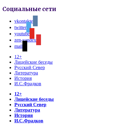
Социальные сети
vkontakte
twitter
youtube
zen-yandex
mail
12+
Лицейские беседы
Русский Север
Литература
История
И.С.Фрадков
12+
Лицейские беседы
Русский Север
Литература
История
И.С.Фрадков