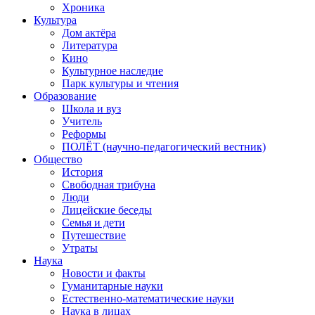
Хроника
Культура
Дом актёра
Литература
Кино
Культурное наследие
Парк культуры и чтения
Образование
Школа и вуз
Учитель
Реформы
ПОЛЁТ (научно-педагогический вестник)
Общество
История
Свободная трибуна
Люди
Лицейские беседы
Семья и дети
Путешествие
Утраты
Наука
Новости и факты
Гуманитарные науки
Естественно-математические науки
Наука в лицах