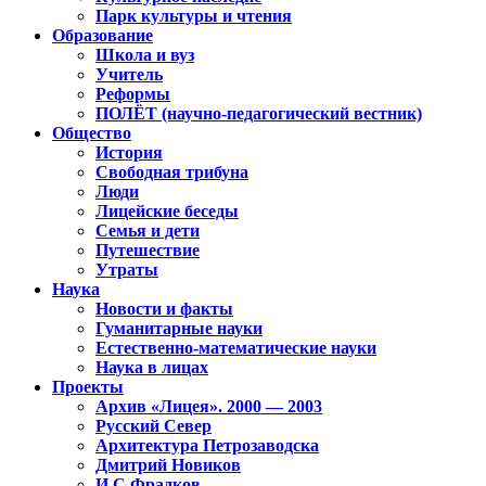
Парк культуры и чтения
Образование
Школа и вуз
Учитель
Реформы
ПОЛЁТ (научно-педагогический вестник)
Общество
История
Свободная трибуна
Люди
Лицейские беседы
Семья и дети
Путешествие
Утраты
Наука
Новости и факты
Гуманитарные науки
Естественно-математические науки
Наука в лицах
Проекты
Архив «Лицея». 2000 — 2003
Русский Север
Архитектура Петрозаводска
Дмитрий Новиков
И.С.Фрадков