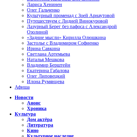
Лариса Хенинен
Олег Гальченко
Культурный променад с Зоей Арнаутовой
Путешествуем с Лидией Винокуровой
Лазурный Берег без пафоса с Александрой
Озолиной
«Задние мысли» Кирилла Олюшкина
Застолье с Владимиром Софиенко
Ирина Савкина
Светлана Артемьева
Наталья Мешкова
Владимир Берштейн
Екатерина Габалова
Олег Липовецкий
Илона Румянцева
Афиша
Новости
Анонс
Хроника
Культура
Дом актёра
Литература
Кино
Культурное наследие