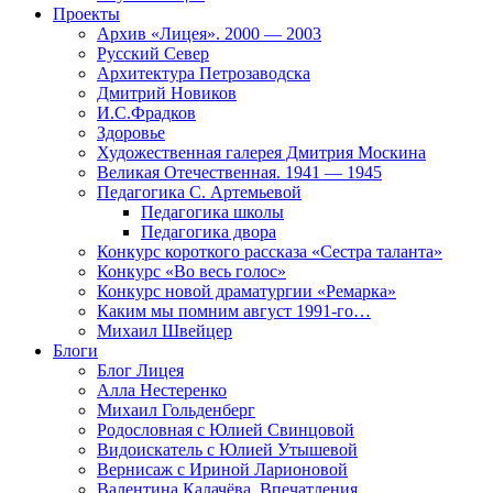
Проекты
Архив «Лицея». 2000 — 2003
Русский Север
Архитектура Петрозаводска
Дмитрий Новиков
И.С.Фрадков
Здоровье
Художественная галерея Дмитрия Москина
Великая Отечественная. 1941 — 1945
Педагогика С. Артемьевой
Педагогика школы
Педагогика двора
Конкурс короткого рассказа «Сестра таланта»
Конкурс «Во весь голос»
Конкурс новой драматургии «Ремарка»
Каким мы помним август 1991-го…
Михаил Швейцер
Блоги
Блог Лицея
Алла Нестеренко
Михаил Гольденберг
Родословная с Юлией Свинцовой
Видоискатель с Юлией Утышевой
Вернисаж с Ириной Ларионовой
Валентина Калачёва. Впечатления