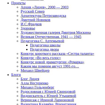
Проекты
Архив «Лицея». 2000 — 2003
Русский Север
Архитектура Петрозаводска
Дмитрий Новиков
И.С.Фрадков
Здоровье
Художественная галерея Дмитрия Москина
Великая Отечественная. 1941 — 1945
Педагогика С. Артемьевой
Педагогика школы
Педагогика двора
Конкурс короткого рассказа «Сестра таланта»
Конкурс «Во весь голос»
Конкурс новой драматургии «Ремарка»
Каким мы помним август 1991-го…
Михаил Швейцер
Блоги
Блог Лицея
Алла Нестеренко
Михаил Гольденберг
Родословная с Юлией Свинцовой
Видоискатель с Юлией Утышевой
Вернисаж с Ириной Ларионовой
Валентина Калачёва. Впечатления