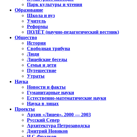
Парк культуры и чтения
Образование
Школа и вуз
Учитель
Реформы
ПОЛЁТ (научно-педагогический вестник)
Общество
История
Свободная трибуна
Люди
Лицейские беседы
Семья и дети
Путешествие
Утраты
Наука
Новости и факты
Гуманитарные науки
Естественно-математические науки
Наука в лицах
Проекты
Архив «Лицея». 2000 — 2003
Русский Север
Архитектура Петрозаводска
Дмитрий Новиков
И.С.Фрадков