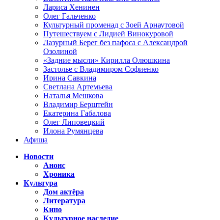
Лариса Хенинен
Олег Гальченко
Культурный променад с Зоей Арнаутовой
Путешествуем с Лидией Винокуровой
Лазурный Берег без пафоса с Александрой
Озолиной
«Задние мысли» Кирилла Олюшкина
Застолье с Владимиром Софиенко
Ирина Савкина
Светлана Артемьева
Наталья Мешкова
Владимир Берштейн
Екатерина Габалова
Олег Липовецкий
Илона Румянцева
Афиша
Новости
Анонс
Хроника
Культура
Дом актёра
Литература
Кино
Культурное наследие