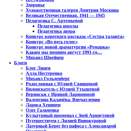
Здоровье
Художественная галерея Дмитрия Москина
Великая Отечественная. 1941 — 1945
Педагогика С. Артемьевой
Педагогика школы
Педагогика двора
Конкурс короткого рассказа «Сестра таланта»
Конкурс «Во весь голос»
Конкурс новой драматургии «Ремарка»
Каким мы помним август 1991-го…
Михаил Швейцер
Блоги
Блог Лицея
Алла Нестеренко
Михаил Гольденберг
Родословная с Юлией Свинцовой
Видоискатель с Юлией Утышевой
Вернисаж с Ириной Ларионовой
Валентина Калачёва. Впечатления
Лариса Хенинен
Олег Гальченко
Культурный променад с Зоей Арнаутовой
Путешествуем с Лидией Винокуровой
Лазурный Берег без пафоса с Александрой