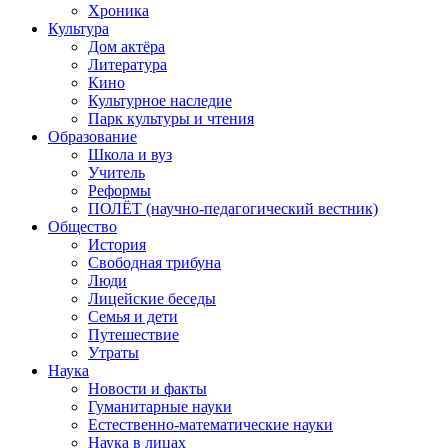
Хроника
Культура
Дом актёра
Литература
Кино
Культурное наследие
Парк культуры и чтения
Образование
Школа и вуз
Учитель
Реформы
ПОЛЁТ (научно-педагогический вестник)
Общество
История
Свободная трибуна
Люди
Лицейские беседы
Семья и дети
Путешествие
Утраты
Наука
Новости и факты
Гуманитарные науки
Естественно-математические науки
Наука в лицах