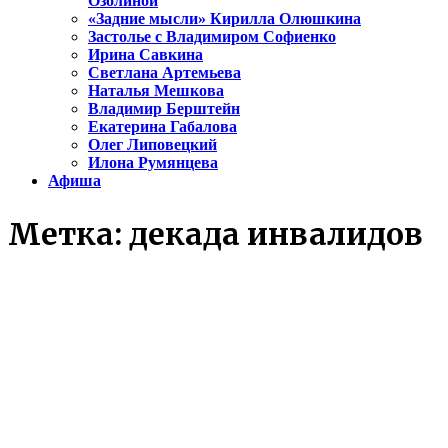
Озолиной
«Задние мысли» Кирилла Олюшкина
Застолье с Владимиром Софиенко
Ирина Савкина
Светлана Артемьева
Наталья Мешкова
Владимир Берштейн
Екатерина Габалова
Олег Липовецкий
Илона Румянцева
Афиша
Метка:
декада инвалидов