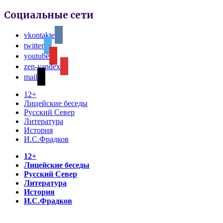
Социальные сети
vkontakte
twitter
youtube
zen-yandex
mail
12+
Лицейские беседы
Русский Север
Литература
История
И.С.Фрадков
12+
Лицейские беседы
Русский Север
Литература
История
И.С.Фрадков