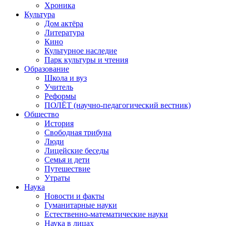
Хроника
Культура
Дом актёра
Литература
Кино
Культурное наследие
Парк культуры и чтения
Образование
Школа и вуз
Учитель
Реформы
ПОЛЁТ (научно-педагогический вестник)
Общество
История
Свободная трибуна
Люди
Лицейские беседы
Семья и дети
Путешествие
Утраты
Наука
Новости и факты
Гуманитарные науки
Естественно-математические науки
Наука в лицах