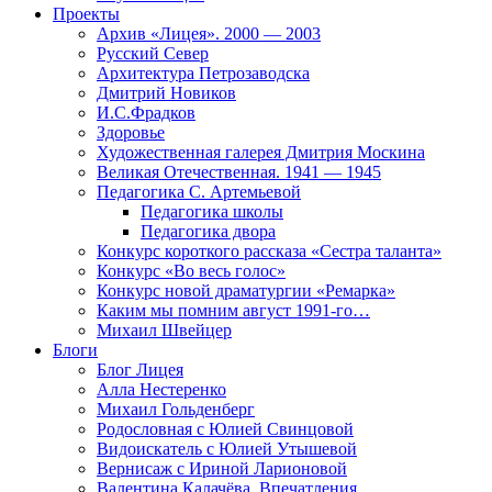
Проекты
Архив «Лицея». 2000 — 2003
Русский Север
Архитектура Петрозаводска
Дмитрий Новиков
И.С.Фрадков
Здоровье
Художественная галерея Дмитрия Москина
Великая Отечественная. 1941 — 1945
Педагогика С. Артемьевой
Педагогика школы
Педагогика двора
Конкурс короткого рассказа «Сестра таланта»
Конкурс «Во весь голос»
Конкурс новой драматургии «Ремарка»
Каким мы помним август 1991-го…
Михаил Швейцер
Блоги
Блог Лицея
Алла Нестеренко
Михаил Гольденберг
Родословная с Юлией Свинцовой
Видоискатель с Юлией Утышевой
Вернисаж с Ириной Ларионовой
Валентина Калачёва. Впечатления