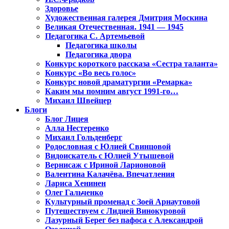
Здоровье
Художественная галерея Дмитрия Москина
Великая Отечественная. 1941 — 1945
Педагогика С. Артемьевой
Педагогика школы
Педагогика двора
Конкурс короткого рассказа «Сестра таланта»
Конкурс «Во весь голос»
Конкурс новой драматургии «Ремарка»
Каким мы помним август 1991-го…
Михаил Швейцер
Блоги
Блог Лицея
Алла Нестеренко
Михаил Гольденберг
Родословная с Юлией Свинцовой
Видоискатель с Юлией Утышевой
Вернисаж с Ириной Ларионовой
Валентина Калачёва. Впечатления
Лариса Хенинен
Олег Гальченко
Культурный променад с Зоей Арнаутовой
Путешествуем с Лидией Винокуровой
Лазурный Берег без пафоса с Александрой