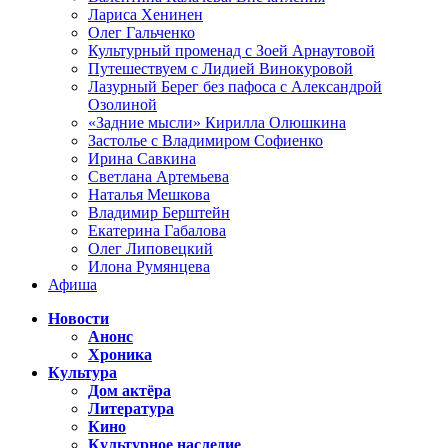
Лариса Хенинен
Олег Гальченко
Культурный променад с Зоей Арнаутовой
Путешествуем с Лидией Винокуровой
Лазурный Берег без пафоса с Александрой
Озолиной
«Задние мысли» Кирилла Олюшкина
Застолье с Владимиром Софиенко
Ирина Савкина
Светлана Артемьева
Наталья Мешкова
Владимир Берштейн
Екатерина Габалова
Олег Липовецкий
Илона Румянцева
Афиша
Новости
Анонс
Хроника
Культура
Дом актёра
Литература
Кино
Культурное наследие