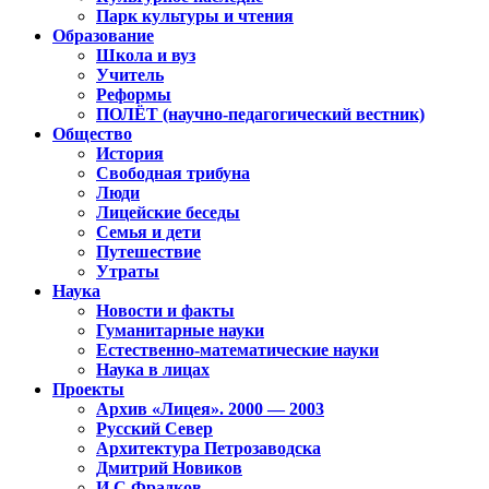
Парк культуры и чтения
Образование
Школа и вуз
Учитель
Реформы
ПОЛЁТ (научно-педагогический вестник)
Общество
История
Свободная трибуна
Люди
Лицейские беседы
Семья и дети
Путешествие
Утраты
Наука
Новости и факты
Гуманитарные науки
Естественно-математические науки
Наука в лицах
Проекты
Архив «Лицея». 2000 — 2003
Русский Север
Архитектура Петрозаводска
Дмитрий Новиков
И.С.Фрадков