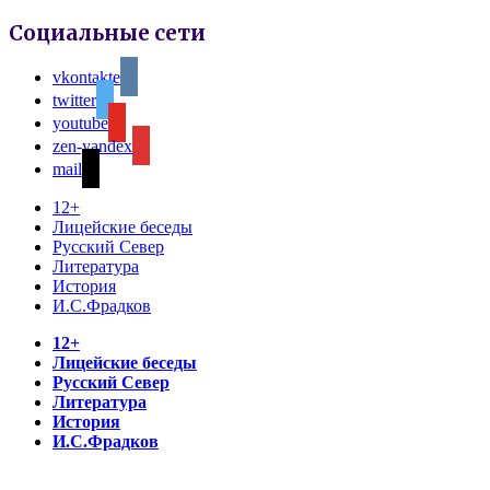
Социальные сети
vkontakte
twitter
youtube
zen-yandex
mail
12+
Лицейские беседы
Русский Север
Литература
История
И.С.Фрадков
12+
Лицейские беседы
Русский Север
Литература
История
И.С.Фрадков