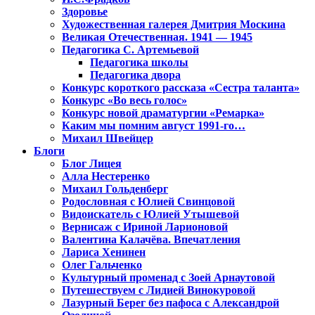
Здоровье
Художественная галерея Дмитрия Москина
Великая Отечественная. 1941 — 1945
Педагогика С. Артемьевой
Педагогика школы
Педагогика двора
Конкурс короткого рассказа «Сестра таланта»
Конкурс «Во весь голос»
Конкурс новой драматургии «Ремарка»
Каким мы помним август 1991-го…
Михаил Швейцер
Блоги
Блог Лицея
Алла Нестеренко
Михаил Гольденберг
Родословная с Юлией Свинцовой
Видоискатель с Юлией Утышевой
Вернисаж с Ириной Ларионовой
Валентина Калачёва. Впечатления
Лариса Хенинен
Олег Гальченко
Культурный променад с Зоей Арнаутовой
Путешествуем с Лидией Винокуровой
Лазурный Берег без пафоса с Александрой