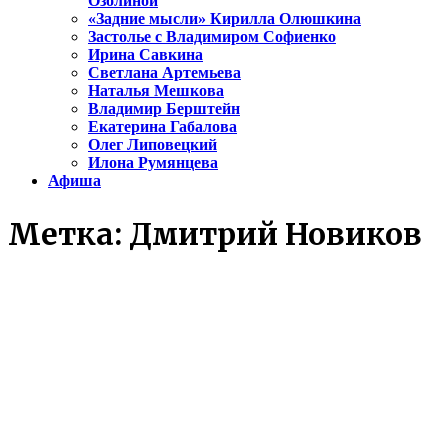
Озолиной
«Задние мысли» Кирилла Олюшкина
Застолье с Владимиром Софиенко
Ирина Савкина
Светлана Артемьева
Наталья Мешкова
Владимир Берштейн
Екатерина Габалова
Олег Липовецкий
Илона Румянцева
Афиша
Метка:
Дмитрий Новиков