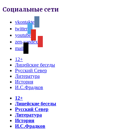
Социальные сети
vkontakte
twitter
youtube
zen-yandex
mail
12+
Лицейские беседы
Русский Север
Литература
История
И.С.Фрадков
12+
Лицейские беседы
Русский Север
Литература
История
И.С.Фрадков