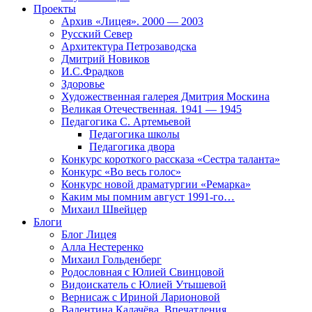
Проекты
Архив «Лицея». 2000 — 2003
Русский Север
Архитектура Петрозаводска
Дмитрий Новиков
И.С.Фрадков
Здоровье
Художественная галерея Дмитрия Москина
Великая Отечественная. 1941 — 1945
Педагогика С. Артемьевой
Педагогика школы
Педагогика двора
Конкурс короткого рассказа «Сестра таланта»
Конкурс «Во весь голос»
Конкурс новой драматургии «Ремарка»
Каким мы помним август 1991-го…
Михаил Швейцер
Блоги
Блог Лицея
Алла Нестеренко
Михаил Гольденберг
Родословная с Юлией Свинцовой
Видоискатель с Юлией Утышевой
Вернисаж с Ириной Ларионовой
Валентина Калачёва. Впечатления