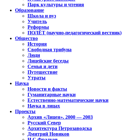
Парк культуры и чтения
Образование
Школа и вуз
Учитель
Реформы
ПОЛЁТ (научно-педагогический вестник)
Общество
История
Свободная трибуна
Люди
Лицейские беседы
Семья и дети
Путешествие
Утраты
Наука
Новости и факты
Гуманитарные науки
Естественно-математические науки
Наука в лицах
Проекты
Архив «Лицея». 2000 — 2003
Русский Север
Архитектура Петрозаводска
Дмитрий Новиков
И.С.Фрадков