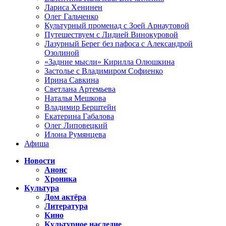
Лариса Хенинен
Олег Гальченко
Культурный променад с Зоей Арнаутовой
Путешествуем с Лидией Винокуровой
Лазурный Берег без пафоса с Александрой
Озолиной
«Задние мысли» Кирилла Олюшкина
Застолье с Владимиром Софиенко
Ирина Савкина
Светлана Артемьева
Наталья Мешкова
Владимир Берштейн
Екатерина Габалова
Олег Липовецкий
Илона Румянцева
Афиша
Новости
Анонс
Хроника
Культура
Дом актёра
Литература
Кино
Культурное наследие