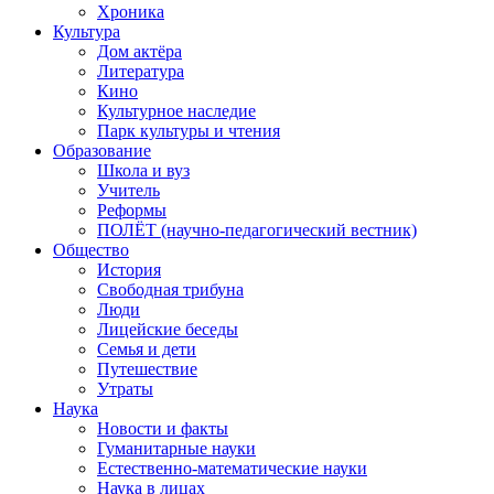
Хроника
Культура
Дом актёра
Литература
Кино
Культурное наследие
Парк культуры и чтения
Образование
Школа и вуз
Учитель
Реформы
ПОЛЁТ (научно-педагогический вестник)
Общество
История
Свободная трибуна
Люди
Лицейские беседы
Семья и дети
Путешествие
Утраты
Наука
Новости и факты
Гуманитарные науки
Естественно-математические науки
Наука в лицах