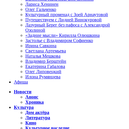
Лариса Хенинен
Олег Гальченко
Культурный променад с Зоей Арнаутовой
Путешествуем с Лидией Винокуровой
Лазурный Берег без пафоса с Александрой
Озолиной
«Задние мысли» Кирилла Олюшкина
Застолье с Владимиром Софиенко
Ирина Савкина
Светлана Артемьева
Наталья Мешкова
Владимир Берштейн
Екатерина Габалова
Олег Липовецкий
Илона Румянцева
Афиша
Новости
Анонс
Хроника
Культура
Дом актёра
Литература
Кино
Культурное наследие