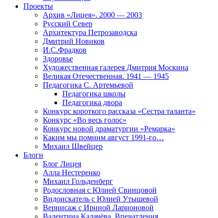
Проекты
Архив «Лицея». 2000 — 2003
Русский Север
Архитектура Петрозаводска
Дмитрий Новиков
И.С.Фрадков
Здоровье
Художественная галерея Дмитрия Москина
Великая Отечественная. 1941 — 1945
Педагогика С. Артемьевой
Педагогика школы
Педагогика двора
Конкурс короткого рассказа «Сестра таланта»
Конкурс «Во весь голос»
Конкурс новой драматургии «Ремарка»
Каким мы помним август 1991-го…
Михаил Швейцер
Блоги
Блог Лицея
Алла Нестеренко
Михаил Гольденберг
Родословная с Юлией Свинцовой
Видоискатель с Юлией Утышевой
Вернисаж с Ириной Ларионовой
Валентина Калачёва. Впечатления