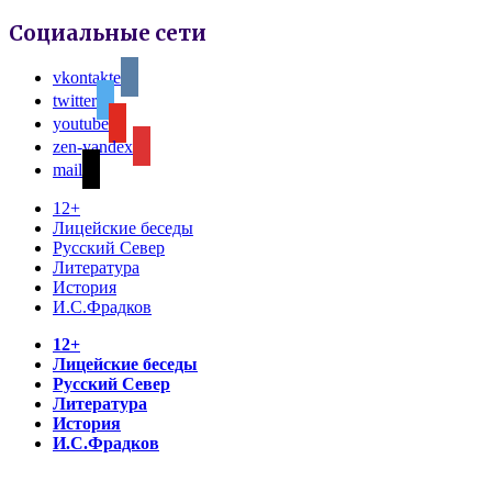
Социальные сети
vkontakte
twitter
youtube
zen-yandex
mail
12+
Лицейские беседы
Русский Север
Литература
История
И.С.Фрадков
12+
Лицейские беседы
Русский Север
Литература
История
И.С.Фрадков