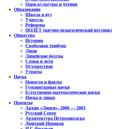
Парк культуры и чтения
Образование
Школа и вуз
Учитель
Реформы
ПОЛЁТ (научно-педагогический вестник)
Общество
История
Свободная трибуна
Люди
Лицейские беседы
Семья и дети
Путешествие
Утраты
Наука
Новости и факты
Гуманитарные науки
Естественно-математические науки
Наука в лицах
Проекты
Архив «Лицея». 2000 — 2003
Русский Север
Архитектура Петрозаводска
Дмитрий Новиков
И.С.Фрадков