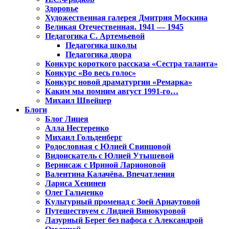
Здоровье
Художественная галерея Дмитрия Москина
Великая Отечественная. 1941 — 1945
Педагогика С. Артемьевой
Педагогика школы
Педагогика двора
Конкурс короткого рассказа «Сестра таланта»
Конкурс «Во весь голос»
Конкурс новой драматургии «Ремарка»
Каким мы помним август 1991-го…
Михаил Швейцер
Блоги
Блог Лицея
Алла Нестеренко
Михаил Гольденберг
Родословная с Юлией Свинцовой
Видоискатель с Юлией Утышевой
Вернисаж с Ириной Ларионовой
Валентина Калачёва. Впечатления
Лариса Хенинен
Олег Гальченко
Культурный променад с Зоей Арнаутовой
Путешествуем с Лидией Винокуровой
Лазурный Берег без пафоса с Александрой