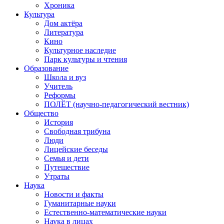
Хроника
Культура
Дом актёра
Литература
Кино
Культурное наследие
Парк культуры и чтения
Образование
Школа и вуз
Учитель
Реформы
ПОЛЁТ (научно-педагогический вестник)
Общество
История
Свободная трибуна
Люди
Лицейские беседы
Семья и дети
Путешествие
Утраты
Наука
Новости и факты
Гуманитарные науки
Естественно-математические науки
Наука в лицах