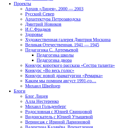
Проекты
Архив «Лицея». 2000 — 2003
Русский Север
Архитектура Петрозаводска
Дмитрий Новиков
И.С.Фрадков
Здоровье
Художественная галерея Дмитрия Москина
Великая Отечественная. 1941 — 1945
Педагогика С. Артемьевой
Педагогика школы
Педагогика двора
Конкурс короткого рассказа «Сестра таланта»
Конкурс «Во весь голос»
Конкурс новой драматургии «Ремарка»
Каким мы помним август 1991-го…
Михаил Швейцер
Блоги
Блог Лицея
Алла Нестеренко
Михаил Гольденберг
Родословная с Юлией Свинцовой
Видоискатель с Юлией Утышевой
Вернисаж с Ириной Ларионовой
Валентина Калачёва. Впечатления