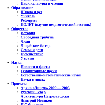
Парк культуры и чтения
Образование
Школа и вуз
Учитель
Реформы
ПОЛЁТ (научно-педагогический вестник)
Общество
История
Свободная трибуна
Люди
Лицейские беседы
Семья и дети
Путешествие
Утраты
Наука
Новости и факты
Гуманитарные науки
Естественно-математические науки
Наука в лицах
Проекты
Архив «Лицея». 2000 — 2003
Русский Север
Архитектура Петрозаводска
Дмитрий Новиков
И.С.Фрадков