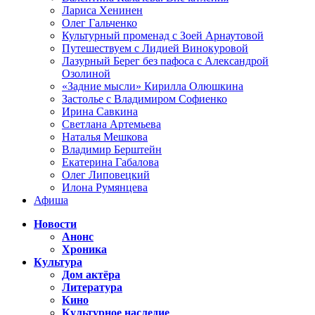
Лариса Хенинен
Олег Гальченко
Культурный променад с Зоей Арнаутовой
Путешествуем с Лидией Винокуровой
Лазурный Берег без пафоса с Александрой
Озолиной
«Задние мысли» Кирилла Олюшкина
Застолье с Владимиром Софиенко
Ирина Савкина
Светлана Артемьева
Наталья Мешкова
Владимир Берштейн
Екатерина Габалова
Олег Липовецкий
Илона Румянцева
Афиша
Новости
Анонс
Хроника
Культура
Дом актёра
Литература
Кино
Культурное наследие