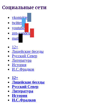
Социальные сети
vkontakte
twitter
youtube
zen-yandex
mail
12+
Лицейские беседы
Русский Север
Литература
История
И.С.Фрадков
12+
Лицейские беседы
Русский Север
Литература
История
И.С.Фрадков