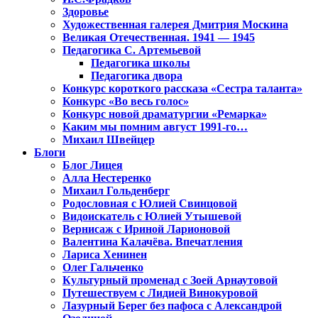
Здоровье
Художественная галерея Дмитрия Москина
Великая Отечественная. 1941 — 1945
Педагогика С. Артемьевой
Педагогика школы
Педагогика двора
Конкурс короткого рассказа «Сестра таланта»
Конкурс «Во весь голос»
Конкурс новой драматургии «Ремарка»
Каким мы помним август 1991-го…
Михаил Швейцер
Блоги
Блог Лицея
Алла Нестеренко
Михаил Гольденберг
Родословная с Юлией Свинцовой
Видоискатель с Юлией Утышевой
Вернисаж с Ириной Ларионовой
Валентина Калачёва. Впечатления
Лариса Хенинен
Олег Гальченко
Культурный променад с Зоей Арнаутовой
Путешествуем с Лидией Винокуровой
Лазурный Берег без пафоса с Александрой