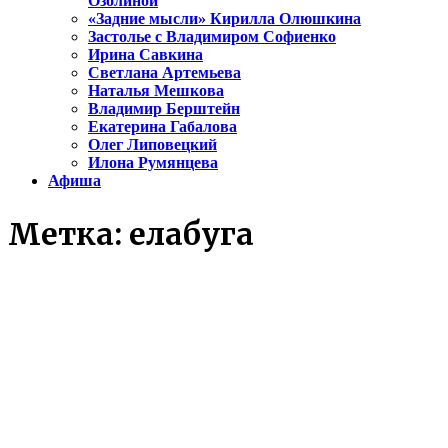
Озолиной
«Задние мысли» Кирилла Олюшкина
Застолье с Владимиром Софиенко
Ирина Савкина
Светлана Артемьева
Наталья Мешкова
Владимир Берштейн
Екатерина Габалова
Олег Липовецкий
Илона Румянцева
Афиша
Метка:
елабуга