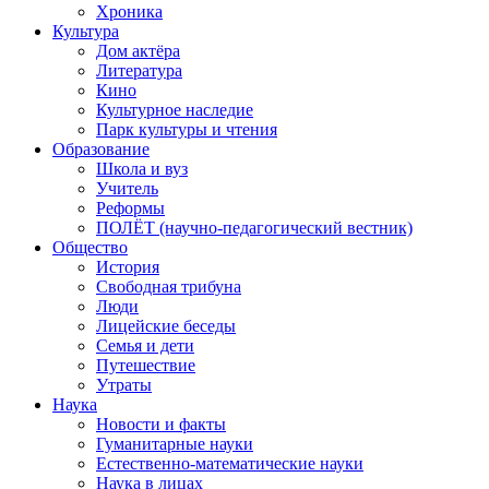
Хроника
Культура
Дом актёра
Литература
Кино
Культурное наследие
Парк культуры и чтения
Образование
Школа и вуз
Учитель
Реформы
ПОЛЁТ (научно-педагогический вестник)
Общество
История
Свободная трибуна
Люди
Лицейские беседы
Семья и дети
Путешествие
Утраты
Наука
Новости и факты
Гуманитарные науки
Естественно-математические науки
Наука в лицах