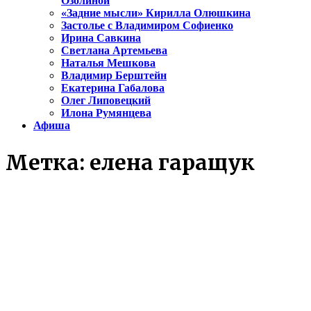
Озолиной
«Задние мысли» Кирилла Олюшкина
Застолье с Владимиром Софиенко
Ирина Савкина
Светлана Артемьева
Наталья Мешкова
Владимир Берштейн
Екатерина Габалова
Олег Липовецкий
Илона Румянцева
Афиша
Метка:
елена гаращук