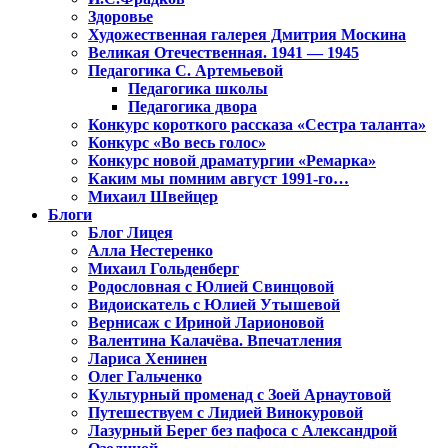
Здоровье
Художественная галерея Дмитрия Москина
Великая Отечественная. 1941 — 1945
Педагогика С. Артемьевой
Педагогика школы
Педагогика двора
Конкурс короткого рассказа «Сестра таланта»
Конкурс «Во весь голос»
Конкурс новой драматургии «Ремарка»
Каким мы помним август 1991-го…
Михаил Швейцер
Блоги
Блог Лицея
Алла Нестеренко
Михаил Гольденберг
Родословная с Юлией Свинцовой
Видоискатель с Юлией Утышевой
Вернисаж с Ириной Ларионовой
Валентина Калачёва. Впечатления
Лариса Хенинен
Олег Гальченко
Культурный променад с Зоей Арнаутовой
Путешествуем с Лидией Винокуровой
Лазурный Берег без пафоса с Александрой