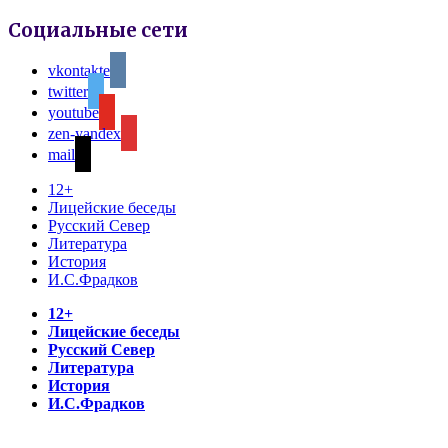
Социальные сети
vkontakte
twitter
youtube
zen-yandex
mail
12+
Лицейские беседы
Русский Север
Литература
История
И.С.Фрадков
12+
Лицейские беседы
Русский Север
Литература
История
И.С.Фрадков