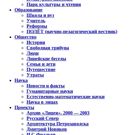
Парк культуры и чтения
Образование
Школа и вуз
Учитель
Реформы
ПОЛЁТ (научно-педагогический вестник)
Общество
История
Свободная трибуна
Люди
Лицейские беседы
Семья и дети
Путешествие
Утраты
Наука
Новости и факты
Гуманитарные науки
Естественно-математические науки
Наука в лицах
Проекты
Архив «Лицея». 2000 — 2003
Русский Север
Архитектура Петрозаводска
Дмитрий Новиков
И.С.Фрадков