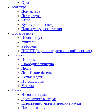
Хроника
Культура
Дом актёра
Литература
Кино
Культурное наследие
Парк культуры и чтения
Образование
Школа и вуз
Учитель
Реформы
ПОЛЁТ (научно-педагогический вестник)
Общество
История
Свободная трибуна
Люди
Лицейские беседы
Семья и дети
Путешествие
Утраты
Наука
Новости и факты
Гуманитарные науки
Естественно-математические науки
Наука в лицах