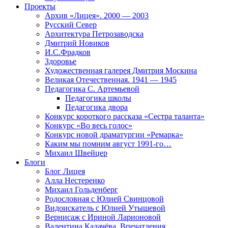
Проекты
Архив «Лицея». 2000 — 2003
Русский Север
Архитектура Петрозаводска
Дмитрий Новиков
И.С.Фрадков
Здоровье
Художественная галерея Дмитрия Москина
Великая Отечественная. 1941 — 1945
Педагогика С. Артемьевой
Педагогика школы
Педагогика двора
Конкурс короткого рассказа «Сестра таланта»
Конкурс «Во весь голос»
Конкурс новой драматургии «Ремарка»
Каким мы помним август 1991-го…
Михаил Швейцер
Блоги
Блог Лицея
Алла Нестеренко
Михаил Гольденберг
Родословная с Юлией Свинцовой
Видоискатель с Юлией Утышевой
Вернисаж с Ириной Ларионовой
Валентина Калачёва. Впечатления