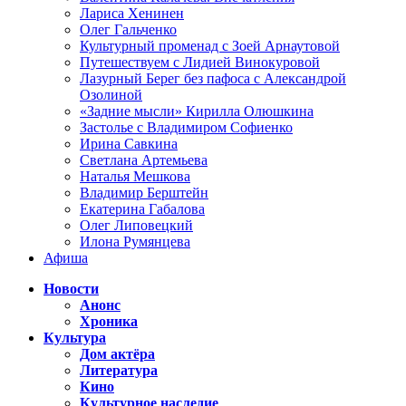
Лариса Хенинен
Олег Гальченко
Культурный променад с Зоей Арнаутовой
Путешествуем с Лидией Винокуровой
Лазурный Берег без пафоса с Александрой
Озолиной
«Задние мысли» Кирилла Олюшкина
Застолье с Владимиром Софиенко
Ирина Савкина
Светлана Артемьева
Наталья Мешкова
Владимир Берштейн
Екатерина Габалова
Олег Липовецкий
Илона Румянцева
Афиша
Новости
Анонс
Хроника
Культура
Дом актёра
Литература
Кино
Культурное наследие