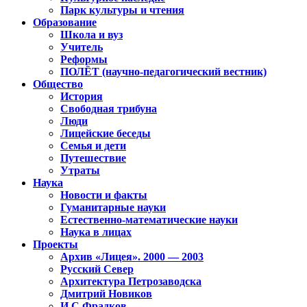
Парк культуры и чтения
Образование
Школа и вуз
Учитель
Реформы
ПОЛЁТ (научно-педагогический вестник)
Общество
История
Свободная трибуна
Люди
Лицейские беседы
Семья и дети
Путешествие
Утраты
Наука
Новости и факты
Гуманитарные науки
Естественно-математические науки
Наука в лицах
Проекты
Архив «Лицея». 2000 — 2003
Русский Север
Архитектура Петрозаводска
Дмитрий Новиков
И.С.Фрадков