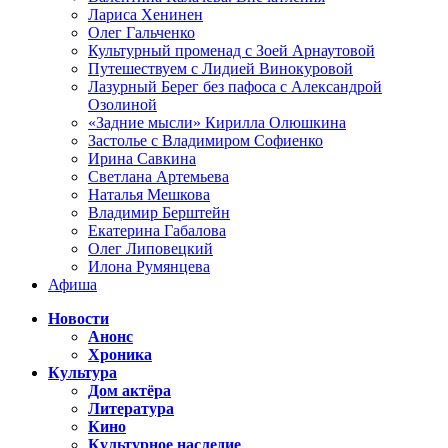
Лариса Хенинен
Олег Гальченко
Культурный променад с Зоей Арнаутовой
Путешествуем с Лидией Винокуровой
Лазурный Берег без пафоса с Александрой
Озолиной
«Задние мысли» Кирилла Олюшкина
Застолье с Владимиром Софиенко
Ирина Савкина
Светлана Артемьева
Наталья Мешкова
Владимир Берштейн
Екатерина Габалова
Олег Липовецкий
Илона Румянцева
Афиша
Новости
Анонс
Хроника
Культура
Дом актёра
Литература
Кино
Культурное наследие