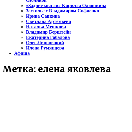
Озолиной
«Задние мысли» Кирилла Олюшкина
Застолье с Владимиром Софиенко
Ирина Савкина
Светлана Артемьева
Наталья Мешкова
Владимир Берштейн
Екатерина Габалова
Олег Липовецкий
Илона Румянцева
Афиша
Метка:
елена яковлева