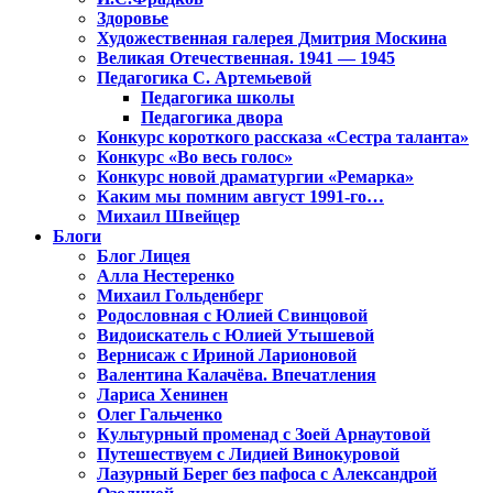
Здоровье
Художественная галерея Дмитрия Москина
Великая Отечественная. 1941 — 1945
Педагогика С. Артемьевой
Педагогика школы
Педагогика двора
Конкурс короткого рассказа «Сестра таланта»
Конкурс «Во весь голос»
Конкурс новой драматургии «Ремарка»
Каким мы помним август 1991-го…
Михаил Швейцер
Блоги
Блог Лицея
Алла Нестеренко
Михаил Гольденберг
Родословная с Юлией Свинцовой
Видоискатель с Юлией Утышевой
Вернисаж с Ириной Ларионовой
Валентина Калачёва. Впечатления
Лариса Хенинен
Олег Гальченко
Культурный променад с Зоей Арнаутовой
Путешествуем с Лидией Винокуровой
Лазурный Берег без пафоса с Александрой