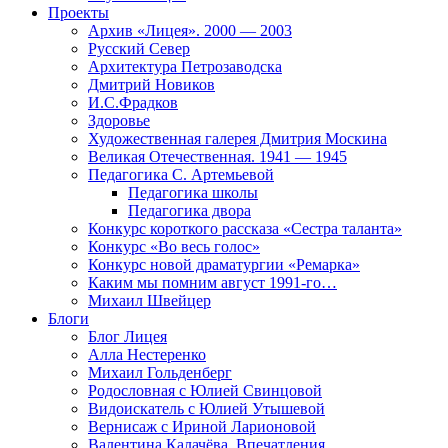
Проекты
Архив «Лицея». 2000 — 2003
Русский Север
Архитектура Петрозаводска
Дмитрий Новиков
И.С.Фрадков
Здоровье
Художественная галерея Дмитрия Москина
Великая Отечественная. 1941 — 1945
Педагогика С. Артемьевой
Педагогика школы
Педагогика двора
Конкурс короткого рассказа «Сестра таланта»
Конкурс «Во весь голос»
Конкурс новой драматургии «Ремарка»
Каким мы помним август 1991-го…
Михаил Швейцер
Блоги
Блог Лицея
Алла Нестеренко
Михаил Гольденберг
Родословная с Юлией Свинцовой
Видоискатель с Юлией Утышевой
Вернисаж с Ириной Ларионовой
Валентина Калачёва. Впечатления