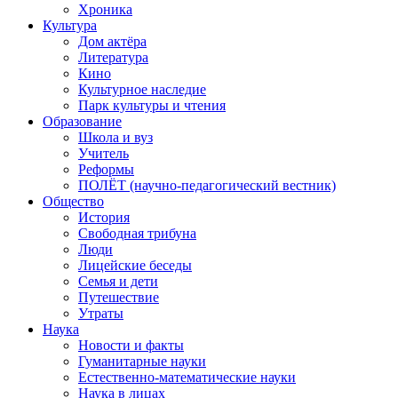
Хроника
Культура
Дом актёра
Литература
Кино
Культурное наследие
Парк культуры и чтения
Образование
Школа и вуз
Учитель
Реформы
ПОЛЁТ (научно-педагогический вестник)
Общество
История
Свободная трибуна
Люди
Лицейские беседы
Семья и дети
Путешествие
Утраты
Наука
Новости и факты
Гуманитарные науки
Естественно-математические науки
Наука в лицах