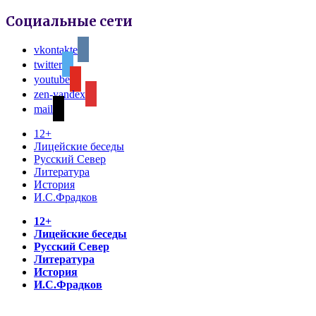
Социальные сети
vkontakte
twitter
youtube
zen-yandex
mail
12+
Лицейские беседы
Русский Север
Литература
История
И.С.Фрадков
12+
Лицейские беседы
Русский Север
Литература
История
И.С.Фрадков