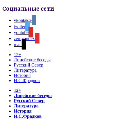
Социальные сети
vkontakte
twitter
youtube
zen-yandex
mail
12+
Лицейские беседы
Русский Север
Литература
История
И.С.Фрадков
12+
Лицейские беседы
Русский Север
Литература
История
И.С.Фрадков