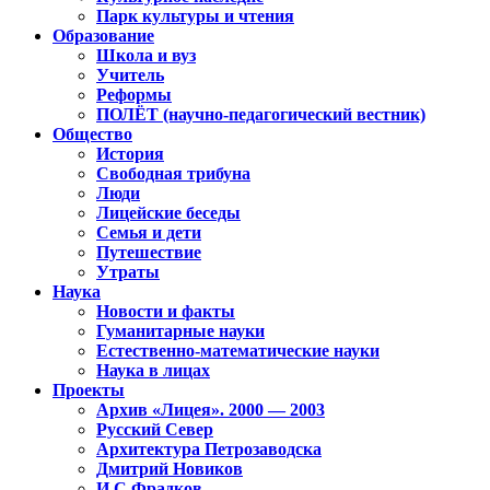
Парк культуры и чтения
Образование
Школа и вуз
Учитель
Реформы
ПОЛЁТ (научно-педагогический вестник)
Общество
История
Свободная трибуна
Люди
Лицейские беседы
Семья и дети
Путешествие
Утраты
Наука
Новости и факты
Гуманитарные науки
Естественно-математические науки
Наука в лицах
Проекты
Архив «Лицея». 2000 — 2003
Русский Север
Архитектура Петрозаводска
Дмитрий Новиков
И.С.Фрадков