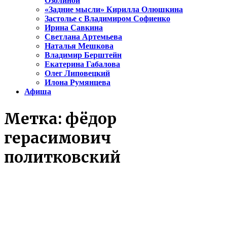
Озолиной
«Задние мысли» Кирилла Олюшкина
Застолье с Владимиром Софиенко
Ирина Савкина
Светлана Артемьева
Наталья Мешкова
Владимир Берштейн
Екатерина Габалова
Олег Липовецкий
Илона Румянцева
Афиша
Метка:
фёдор
герасимович
политковский