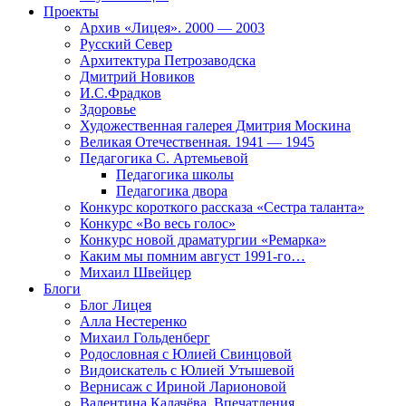
Проекты
Архив «Лицея». 2000 — 2003
Русский Север
Архитектура Петрозаводска
Дмитрий Новиков
И.С.Фрадков
Здоровье
Художественная галерея Дмитрия Москина
Великая Отечественная. 1941 — 1945
Педагогика С. Артемьевой
Педагогика школы
Педагогика двора
Конкурс короткого рассказа «Сестра таланта»
Конкурс «Во весь голос»
Конкурс новой драматургии «Ремарка»
Каким мы помним август 1991-го…
Михаил Швейцер
Блоги
Блог Лицея
Алла Нестеренко
Михаил Гольденберг
Родословная с Юлией Свинцовой
Видоискатель с Юлией Утышевой
Вернисаж с Ириной Ларионовой
Валентина Калачёва. Впечатления