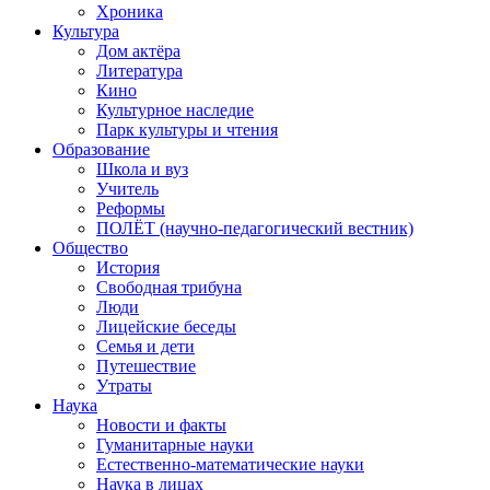
Хроника
Культура
Дом актёра
Литература
Кино
Культурное наследие
Парк культуры и чтения
Образование
Школа и вуз
Учитель
Реформы
ПОЛЁТ (научно-педагогический вестник)
Общество
История
Свободная трибуна
Люди
Лицейские беседы
Семья и дети
Путешествие
Утраты
Наука
Новости и факты
Гуманитарные науки
Естественно-математические науки
Наука в лицах