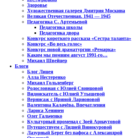
Здоровье
Художественная галерея Дмитрия Москина
Великая Отечественная. 1941 — 1945
Педагогика С. Артемьевой
Педагогика школы
Педагогика двора
Конкурс короткого рассказа «Сестра таланта»
Конкурс «Во весь голос»
Конкурс новой драматургии «Ремарка»
Каким мы помним август 1991-го…
Михаил Швейцер
Блоги
Блог Лицея
Алла Нестеренко
Михаил Гольденберг
Родословная с Юлией Свинцовой
Видоискатель с Юлией Утышевой
Вернисаж с Ириной Ларионовой
Валентина Калачёва. Впечатления
Лариса Хенинен
Олег Гальченко
Культурный променад с Зоей Арнаутовой
Путешествуем с Лидией Винокуровой
Лазурный Берег без пафоса с Александрой