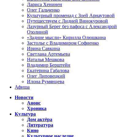
Лариса Хенинен
Олег Гальченко
Культурный променад с Зоей Арнаутовой
Путешествуем с Лидией Винокуровой
Лазурный Берег без пафоса с Александрой
Озолиной
«Задние мысли» Кирилла Олюшкина
Застолье с Владимиром Софиенко
Ирина Савкина
Светлана Артемьева
Наталья Мешкова
Владимир Берштейн
Екатерина Габалова
Олег Липовецкий
Илона Румянцева
Афиша
Новости
Анонс
Хроника
Культура
Дом актёра
Литература
Кино
Культурное наследие