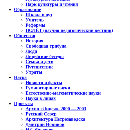
Парк культуры и чтения
Образование
Школа и вуз
Учитель
Реформы
ПОЛЁТ (научно-педагогический вестник)
Общество
История
Свободная трибуна
Люди
Лицейские беседы
Семья и дети
Путешествие
Утраты
Наука
Новости и факты
Гуманитарные науки
Естественно-математические науки
Наука в лицах
Проекты
Архив «Лицея». 2000 — 2003
Русский Север
Архитектура Петрозаводска
Дмитрий Новиков
И.С.Фрадков