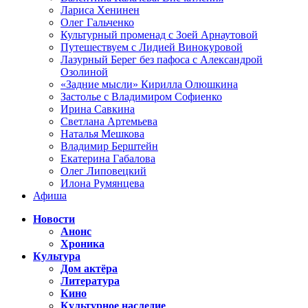
Лариса Хенинен
Олег Гальченко
Культурный променад с Зоей Арнаутовой
Путешествуем с Лидией Винокуровой
Лазурный Берег без пафоса с Александрой
Озолиной
«Задние мысли» Кирилла Олюшкина
Застолье с Владимиром Софиенко
Ирина Савкина
Светлана Артемьева
Наталья Мешкова
Владимир Берштейн
Екатерина Габалова
Олег Липовецкий
Илона Румянцева
Афиша
Новости
Анонс
Хроника
Культура
Дом актёра
Литература
Кино
Культурное наследие