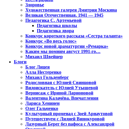
Здоровье
Художественная галерея Дмитрия Москина
Великая Отечественная. 1941 — 1945
Педагогика С. Артемьевой
Педагогика школы
Педагогика двора
Конкурс короткого рассказа «Сестра таланта»
Конкурс «Во весь голос»
Конкурс новой драматургии «Ремарка»
Каким мы помним август 1991-го…
Михаил Швейцер
Блоги
Блог Лицея
Алла Нестеренко
Михаил Гольденберг
Родословная с Юлией Свинцовой
Видоискатель с Юлией Утышевой
Вернисаж с Ириной Ларионовой
Валентина Калачёва. Впечатления
Лариса Хенинен
Олег Гальченко
Культурный променад с Зоей Арнаутовой
Путешествуем с Лидией Винокуровой
Лазурный Берег без пафоса с Александрой