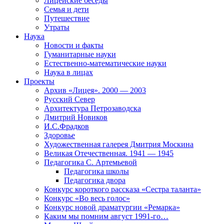
Лицейские беседы
Семья и дети
Путешествие
Утраты
Наука
Новости и факты
Гуманитарные науки
Естественно-математические науки
Наука в лицах
Проекты
Архив «Лицея». 2000 — 2003
Русский Север
Архитектура Петрозаводска
Дмитрий Новиков
И.С.Фрадков
Здоровье
Художественная галерея Дмитрия Москина
Великая Отечественная. 1941 — 1945
Педагогика С. Артемьевой
Педагогика школы
Педагогика двора
Конкурс короткого рассказа «Сестра таланта»
Конкурс «Во весь голос»
Конкурс новой драматургии «Ремарка»
Каким мы помним август 1991-го…