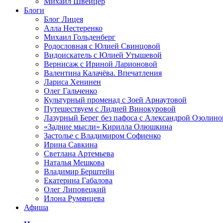
Михаил Швейцер
Блоги
Блог Лицея
Алла Нестеренко
Михаил Гольденберг
Родословная с Юлией Свинцовой
Видоискатель с Юлией Утышевой
Вернисаж с Ириной Ларионовой
Валентина Калачёва. Впечатления
Лариса Хенинен
Олег Гальченко
Культурный променад с Зоей Арнаутовой
Путешествуем с Лидией Винокуровой
Лазурный Берег без пафоса с Александрой Озолино
«Задние мысли» Кирилла Олюшкина
Застолье с Владимиром Софиенко
Ирина Савкина
Светлана Артемьева
Наталья Мешкова
Владимир Берштейн
Екатерина Габалова
Олег Липовецкий
Илона Румянцева
Афиша