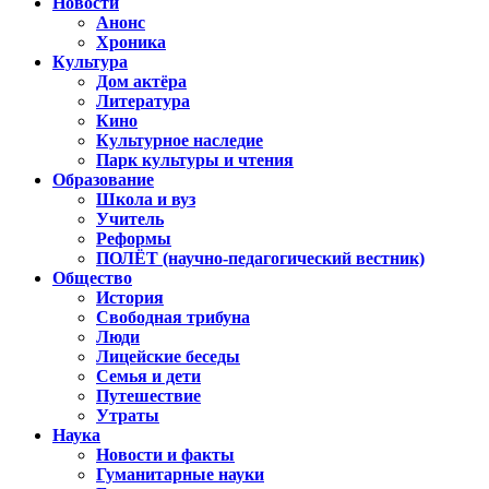
Новости
Анонс
Хроника
Культура
Дом актёра
Литература
Кино
Культурное наследие
Парк культуры и чтения
Образование
Школа и вуз
Учитель
Реформы
ПОЛЁТ (научно-педагогический вестник)
Общество
История
Свободная трибуна
Люди
Лицейские беседы
Семья и дети
Путешествие
Утраты
Наука
Новости и факты
Гуманитарные науки