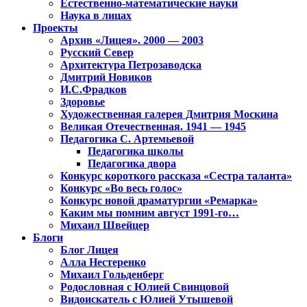
Естественно-математические науки
Наука в лицах
Проекты
Архив «Лицея». 2000 — 2003
Русский Север
Архитектура Петрозаводска
Дмитрий Новиков
И.С.Фрадков
Здоровье
Художественная галерея Дмитрия Москина
Великая Отечественная. 1941 — 1945
Педагогика С. Артемьевой
Педагогика школы
Педагогика двора
Конкурс короткого рассказа «Сестра таланта»
Конкурс «Во весь голос»
Конкурс новой драматургии «Ремарка»
Каким мы помним август 1991-го…
Михаил Швейцер
Блоги
Блог Лицея
Алла Нестеренко
Михаил Гольденберг
Родословная с Юлией Свинцовой
Видоискатель с Юлией Утышевой