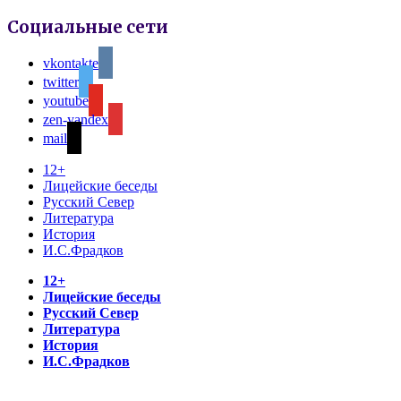
Социальные сети
vkontakte
twitter
youtube
zen-yandex
mail
12+
Лицейские беседы
Русский Север
Литература
История
И.С.Фрадков
12+
Лицейские беседы
Русский Север
Литература
История
И.С.Фрадков