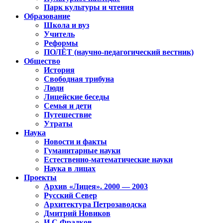
Парк культуры и чтения
Образование
Школа и вуз
Учитель
Реформы
ПОЛЁТ (научно-педагогический вестник)
Общество
История
Свободная трибуна
Люди
Лицейские беседы
Семья и дети
Путешествие
Утраты
Наука
Новости и факты
Гуманитарные науки
Естественно-математические науки
Наука в лицах
Проекты
Архив «Лицея». 2000 — 2003
Русский Север
Архитектура Петрозаводска
Дмитрий Новиков
И.С.Фрадков