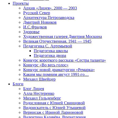
Проекты
Архив «Лицея». 2000 — 2003
Русский Север
Архитектура Петрозаводска
Дмитрий Новиков
И.С.Фрадков
Здоровье
Художественная галерея Дмитрия Москина
Великая Отечественная. 1941 — 1945
Педагогика С. Артемьевой
Педагогика школы
Педагогика двора
Конкурс короткого рассказа «Сестра таланта»
Конкурс «Во весь голос»
Конкурс новой драматургии «Ремарка»
Каким мы помним август 1991-го…
Михаил Швейцер
Блоги
Блог Лицея
Алла Нестеренко
Михаил Гольденберг
Родословная с Юлией Свинцовой
Видоискатель с Юлией Утышевой
Вернисаж с Ириной Ларионовой
Валентина Калачёва. Впечатления