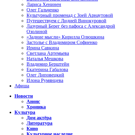
Лариса Хенинен
Олег Гальченко
Культурный променад с Зоей Арнаутовой
Путешествуем с Лидией Винокуровой
Лазурный Берег без пафоса с Александрой
Озолиной
«Задние мысли» Кирилла Олюшкина
Застолье с Владимиром Софиенко
Ирина Савкина
Светлана Артемьева
Наталья Мешкова
Владимир Берштейн
Екатерина Габалова
Олег Липовецкий
Илона Румянцева
Афиша
Новости
Анонс
Хроника
Культура
Дом актёра
Литература
Кино
Культурное наследие