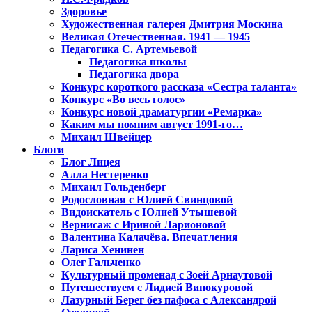
Здоровье
Художественная галерея Дмитрия Москина
Великая Отечественная. 1941 — 1945
Педагогика С. Артемьевой
Педагогика школы
Педагогика двора
Конкурс короткого рассказа «Сестра таланта»
Конкурс «Во весь голос»
Конкурс новой драматургии «Ремарка»
Каким мы помним август 1991-го…
Михаил Швейцер
Блоги
Блог Лицея
Алла Нестеренко
Михаил Гольденберг
Родословная с Юлией Свинцовой
Видоискатель с Юлией Утышевой
Вернисаж с Ириной Ларионовой
Валентина Калачёва. Впечатления
Лариса Хенинен
Олег Гальченко
Культурный променад с Зоей Арнаутовой
Путешествуем с Лидией Винокуровой
Лазурный Берег без пафоса с Александрой