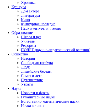
Хроника
Культура
Дом актёра
Литература
Кино
Культурное наследие
Парк культуры и чтения
Образование
Школа и вуз
Учитель
Реформы
ПОЛЁТ (научно-педагогический вестник)
Общество
История
Свободная трибуна
Люди
Лицейские беседы
Семья и дети
Путешествие
Утраты
Наука
Новости и факты
Гуманитарные науки
Естественно-математические науки
Наука в лицах