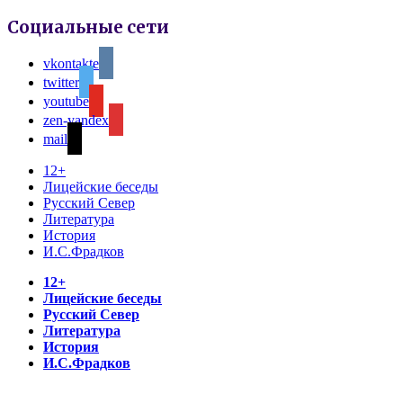
Социальные сети
vkontakte
twitter
youtube
zen-yandex
mail
12+
Лицейские беседы
Русский Север
Литература
История
И.С.Фрадков
12+
Лицейские беседы
Русский Север
Литература
История
И.С.Фрадков