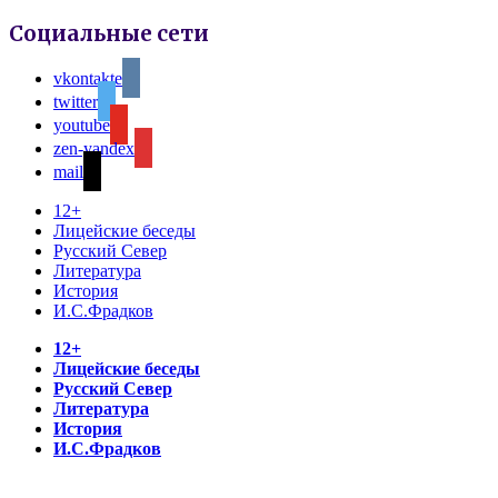
Социальные сети
vkontakte
twitter
youtube
zen-yandex
mail
12+
Лицейские беседы
Русский Север
Литература
История
И.С.Фрадков
12+
Лицейские беседы
Русский Север
Литература
История
И.С.Фрадков