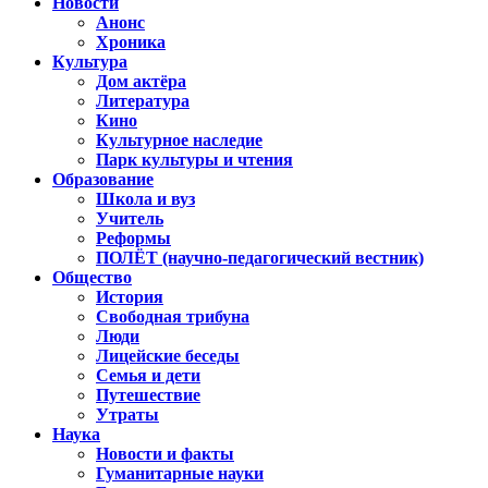
Новости
Анонс
Хроника
Культура
Дом актёра
Литература
Кино
Культурное наследие
Парк культуры и чтения
Образование
Школа и вуз
Учитель
Реформы
ПОЛЁТ (научно-педагогический вестник)
Общество
История
Свободная трибуна
Люди
Лицейские беседы
Семья и дети
Путешествие
Утраты
Наука
Новости и факты
Гуманитарные науки