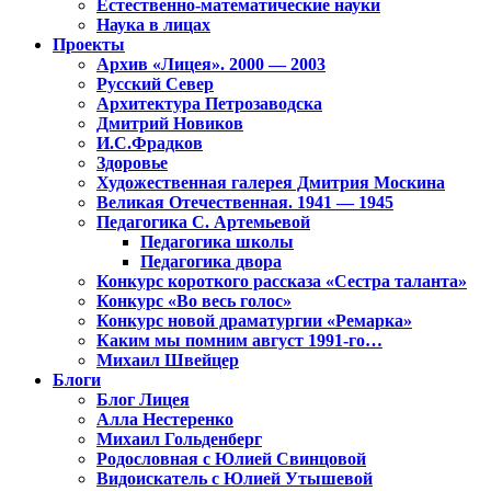
Естественно-математические науки
Наука в лицах
Проекты
Архив «Лицея». 2000 — 2003
Русский Север
Архитектура Петрозаводска
Дмитрий Новиков
И.С.Фрадков
Здоровье
Художественная галерея Дмитрия Москина
Великая Отечественная. 1941 — 1945
Педагогика С. Артемьевой
Педагогика школы
Педагогика двора
Конкурс короткого рассказа «Сестра таланта»
Конкурс «Во весь голос»
Конкурс новой драматургии «Ремарка»
Каким мы помним август 1991-го…
Михаил Швейцер
Блоги
Блог Лицея
Алла Нестеренко
Михаил Гольденберг
Родословная с Юлией Свинцовой
Видоискатель с Юлией Утышевой