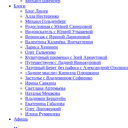
Михаил Швейцер
Блоги
Блог Лицея
Алла Нестеренко
Михаил Гольденберг
Родословная с Юлией Свинцовой
Видоискатель с Юлией Утышевой
Вернисаж с Ириной Ларионовой
Валентина Калачёва. Впечатления
Лариса Хенинен
Олег Гальченко
Культурный променад с Зоей Арнаутовой
Путешествуем с Лидией Винокуровой
Лазурный Берег без пафоса с Александрой Озолино
«Задние мысли» Кирилла Олюшкина
Застолье с Владимиром Софиенко
Ирина Савкина
Светлана Артемьева
Наталья Мешкова
Владимир Берштейн
Екатерина Габалова
Олег Липовецкий
Илона Румянцева
Афиша