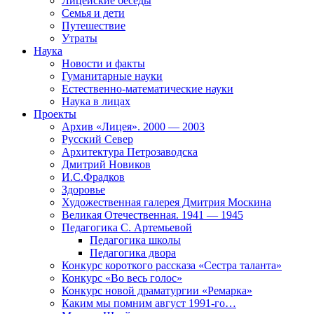
Лицейские беседы
Семья и дети
Путешествие
Утраты
Наука
Новости и факты
Гуманитарные науки
Естественно-математические науки
Наука в лицах
Проекты
Архив «Лицея». 2000 — 2003
Русский Север
Архитектура Петрозаводска
Дмитрий Новиков
И.С.Фрадков
Здоровье
Художественная галерея Дмитрия Москина
Великая Отечественная. 1941 — 1945
Педагогика С. Артемьевой
Педагогика школы
Педагогика двора
Конкурс короткого рассказа «Сестра таланта»
Конкурс «Во весь голос»
Конкурс новой драматургии «Ремарка»
Каким мы помним август 1991-го…